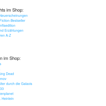
ghts im Shop:
 Neuerscheinungen
iction-Bestseller
nftsedition
und Erzählungen
oren A-Z
n im Shop:
s
k
king Dead
imov
lter durch die Galaxis
033
tenplanet
. Heinlein