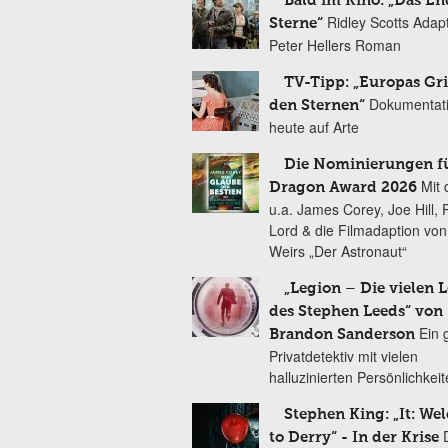
Bald im Kino: „Das En
Ridley Scotts Adap
Sterne“
Peter Hellers Roman
TV-Tipp: „Europas Gri
Dokumentat
den Sternen“
heute auf Arte
Die Nominierungen f
Mit 
Dragon Award 2026
u.a. James Corey, Joe Hill, 
Lord & die Filmadaption vo
Weirs „Der Astronaut“
„Legion – Die vielen 
des Stephen Leeds“ von
Ein 
Brandon Sanderson
Privatdetektiv mit vielen
halluzinierten Persönlichkei
Stephen King: „It: We
to Derry“ - In der Krise