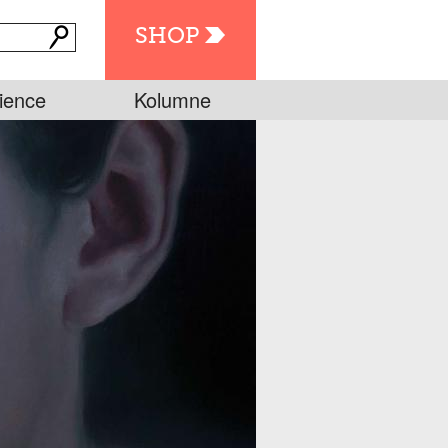
SHOP
ience
Kolumne