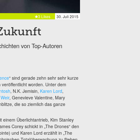
3 Likes
30. Juli 2015
Zukunft
chichten von Top-Autoren
ience
“ sind gerade zehn sehr sehr kurze
 veröffentlicht worden. Unter dem
Intosh
, N.K. Jemisin,
Karen Lord
,
 Weir
, Genevieve Valentine, Mary
litze, die so ziemlich das ganze
it einem Überlichtantrieb, Kim Stanley
James Corey schickt in „The Drones“ den
nte) und Karen Lord erzählt in „The
chnischen Totalüberwachung zu fliehen.