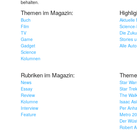
behalten.
Themen im Magazin:
Highli
Buch
Aktuelle
Film
Science-F
TV
Die Zuku
Game
Stories 
Gadget
Alle Aut
Science
Kolumnen
Rubriken im Magazin:
Theme
News
Star War
Essay
Star Tre
Review
The Wal
Kolumne
Isaac As
Interview
Per Anha
Feature
Metro 2
Der Wüs
Robert A