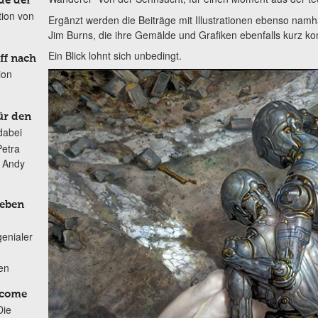
de der
tion von
Ergänzt werden die Beiträge mit Illustrationen ebenso namh
Jim Burns, die ihre Gemälde und Grafiken ebenfalls kurz k
Ein Blick lohnt sich unbedingt.
ff nach
ion
ür den
dabei
Petra
n Andy
Leben
genialer
ten
lcome
Die