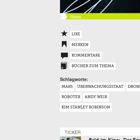
News
LIKE
MERKEN
KOMMENTARE
BÜCHER ZUM THEMA
Schlagworte:
MARS
ÜBERWACHUNGSSTAAT
DRON
ROBOTER
ANDY WEIR
KIM STANLEY ROBINSON
TICKER