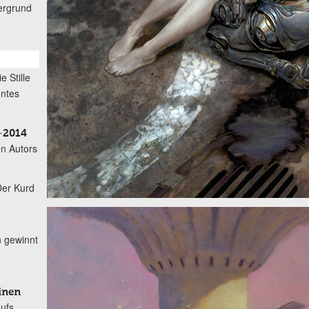
ergrund
ie Stille
öntes
–2014
n Autors
Der Kurd
n gewinnt
inen
aufs