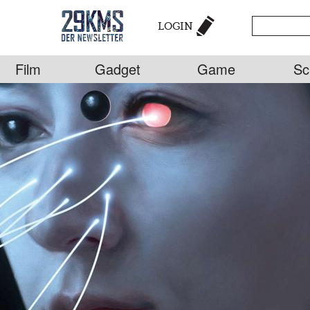
LOGIN
Film
Gadget
Game
Sc