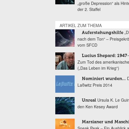
„große Depression“ als Hint
der 2. Staffel
ARTIKEL ZUM THEMA
„D
Auferstehungshilfe
nach dem Ton“ – Preisgekr
vom SFCD
Lucius Shepard: 1947
Zum Tod des amerikanische
(„Das Leben im Krieg“)
Nominiert wurden…
Laßwitz Preis 2014
Ursula K. Le Gui
Unreal
den Ken Kesey Award
Marsianer und Masch
Sneak Peak – Ein Ausblick 