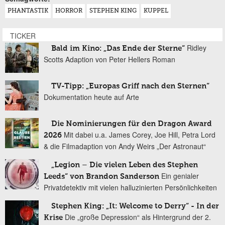
PHANTASTIK
HORROR
STEPHEN KING
KUPPEL
TICKER
Ridley
Bald im Kino: „Das Ende der Sterne“
Scotts Adaption von Peter Hellers Roman
TV-Tipp: „Europas Griff nach den Sternen“
Dokumentation heute auf Arte
Die Nominierungen für den Dragon Award
Mit dabei u.a. James Corey, Joe Hill, Petra Lord
2026
& die Filmadaption von Andy Weirs „Der Astronaut“
„Legion – Die vielen Leben des Stephen
Ein genialer
Leeds“ von Brandon Sanderson
Privatdetektiv mit vielen halluzinierten Persönlichkeiten
Stephen King: „It: Welcome to Derry“ - In der
Die „große Depression“ als Hintergrund der 2.
Krise