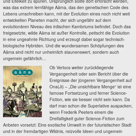
und Eitelkeit zu spüren. Ursprünglich sollte dort erforscht werden,
was das extrem lernfähige Aâma, das den genetischen Code des
Lebens umschreiben kann, mit der Evolution eines noch nicht weit
entwickelten Planeten macht, der sich ungefähr auf dem
evolutionären Niveau des irdischen Kambriums befindet. Doch das
freigesetzte, wilde Aâma ist außer Kontrolle, peitscht die Evolution
in eine ungeahnte Richtung und erzeugt dabei sogar technisch-
biologische Hybriden. Und die wundersamen Schöpfungen des
Aâma sind nicht nur unheimlich staunenswert, sondern auch
ungemein gefährlich…
Ob Verlocs weiter zurückliegende
Vergangenheit oder sein Bericht über die
Ereignisse der jüngeren Vergangenheit auf
Ona(Ji) – „Die unsichtbare Menge“ ist eine
famose Fortsetzung und ferner Science-
Fiction, wie sie besser nicht sein kann. Da
darf man schon die Superlative auspacken,
wenn Frederik Peeters einem die
Dreifaltigkeit guter Science-Fiction zum
Anbeten vorsetzt: Eine exotische Umwelt in der futuristischen Stadt
und in der fremdartigen Wildnis, reizvolle Ideen und ungemein