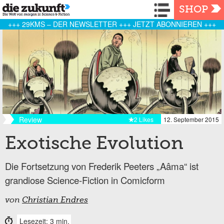
Navigation
SHOP
+++ 29KMS – DER NEWSLETTER +++ JETZT ABONNIEREN +++
Review
2 Likes
12. September 2015
Exotische Evolution
Die Fortsetzung von Frederik Peeters „Aâma“ ist
grandiose Science-Fiction in Comicform
von
Christian Endres
Lesezeit: 3 min.