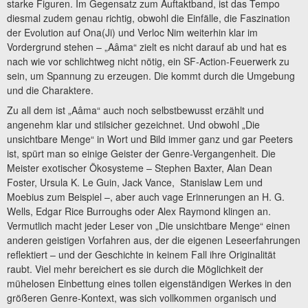
starke Figuren. Im Gegensatz zum Auftaktband, ist das Tempo
diesmal zudem genau richtig, obwohl die Einfälle, die Faszination
der Evolution auf Ona(Ji) und Verloc Nim weiterhin klar im
Vordergrund stehen – „Aâma“ zielt es nicht darauf ab und hat es
nach wie vor schlichtweg nicht nötig, ein SF-Action-Feuerwerk zu
sein, um Spannung zu erzeugen. Die kommt durch die Umgebung
und die Charaktere.
Zu all dem ist „Aâma“ auch noch selbstbewusst erzählt und
angenehm klar und stilsicher gezeichnet. Und obwohl „Die
unsichtbare Menge“ in Wort und Bild immer ganz und gar Peeters
ist, spürt man so einige Geister der Genre-Vergangenheit. Die
Meister exotischer Ökosysteme – Stephen Baxter, Alan Dean
Foster, Ursula K. Le Guin, Jack Vance, Stanislaw Lem und
Moebius zum Beispiel –, aber auch vage Erinnerungen an H. G.
Wells, Edgar Rice Burroughs oder Alex Raymond klingen an.
Vermutlich macht jeder Leser von „Die unsichtbare Menge“ einen
anderen geistigen Vorfahren aus, der die eigenen Leseerfahrungen
reflektiert – und der Geschichte in keinem Fall ihre Originalität
raubt. Viel mehr bereichert es sie durch die Möglichkeit der
mühelosen Einbettung eines tollen eigenständigen Werkes in den
größeren Genre-Kontext, was sich vollkommen organisch und