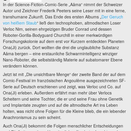
In der Science-Fiction-Comic-Serie „Aâma“ nimmt der Schweizer
Autor und Zeichner Frederik Peeters seine Leser mit in eine ferne,
transhumane Zukunft. Das Ende des ersten Albums „
Der Geruch
von heißem Staub
“ ließ den technophoben, altmodischen Loser
Verloc Nim, seinen ehrgeizigen Bruder Conrad und dessen
Roboter-Gorilla-Bodyguard Churchill in einer merkwürdigen
Forschungskolonie auf dem erst vor Kurzem entdeckten Planeten
Ona(Ji) zurück. Dort wollten die drei die unglaubliche Substanz
Aâma bergen – eine erstaunliche Schwarmintelligenz winziger
Nano-Roboter, die selbstständig Materie auf subatomarer Ebene
verändern können.
Jetzt ist mit „Die unsichtbare Menge“ der zweite Band der auf dem
Comic-Festival im französischen Angoulême ausgezeichneten SF-
Serie auf Deutsch erschienen und zeigt, was Verloc und Co. auf
Ona(Ji) erleben. Außerdem erfährt man mehr über Verlocs
Scheitern und seine Tochter, die er und seine Frau ohne Genetik
und Implantate zeugten und auf die altmodische Art ins Leben
holten, was nicht ohne Folgen für die Kleine blieb, die ein lebender
Anachronismus zu sein scheint.
Auch Ona(Ji) bekommt die Folgen menschlicher Entscheidungen