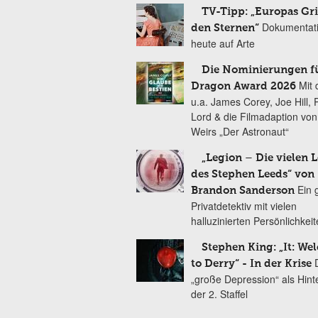
TV-Tipp: „Europas Gri
Dokumentat
den Sternen“
heute auf Arte
Die Nominierungen f
Mit 
Dragon Award 2026
u.a. James Corey, Joe Hill, 
Lord & die Filmadaption vo
Weirs „Der Astronaut“
„Legion – Die vielen 
des Stephen Leeds“ von
Ein 
Brandon Sanderson
Privatdetektiv mit vielen
halluzinierten Persönlichkei
Stephen King: „It: We
to Derry“ - In der Krise
„große Depression“ als Hint
der 2. Staffel