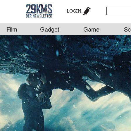
LOGIN
Film
Gadget
Game
Sc