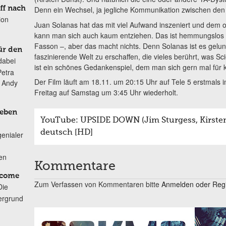
ff nach
Denn ein Wechsel, ja jegliche Kommunikation zwischen den 
ion
Juan Solanas hat das mit viel Aufwand inszeniert und dem
kann man sich auch kaum entziehen. Das ist hemmungslos r
Fasson –, aber das macht nichts. Denn Solanas ist es gelun
ür den
faszinierende Welt zu erschaffen, die vieles berührt, was S
dabei
ist ein schönes Gedankenspiel, dem man sich gern mal für 
Petra
Der Film läuft am 18.11. um 20:15 Uhr auf Tele 5 erstmals 
n Andy
Freitag auf Samstag um 3:45 Uhr wiederholt.
Leben
YouTube: UPSIDE DOWN (Jim Sturgess, Kirsten 
deutsch [HD]
genialer
ten
Kommentare
lcome
Zum Verfassen von Kommentaren bitte
Anmelden oder Regis
Die
ergrund