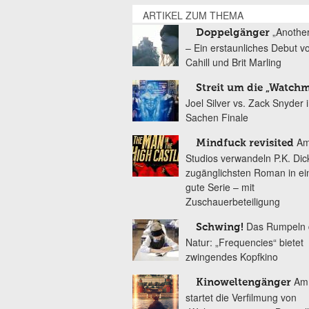
ARTIKEL ZUM THEMA
„Another
Doppelgänger
– Ein erstaunliches Debut v
Cahill und Brit Marling
Streit um die „Watch
Joel Silver vs. Zack Snyder 
Sachen Finale
Am
Mindfuck revisited
Studios verwandeln P.K. Dic
zugänglichsten Roman in ei
gute Serie – mit
Zuschauerbeteiligung
Das Rumpeln 
Schwing!
Natur: „Frequencies“ bietet
zwingendes Kopfkino
Am 
Kinoweltengänger
startet die Verfilmung von