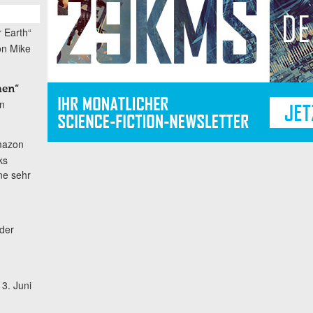
 Earth“
on Mike
men“
in
azon
ks
ne sehr
der
3. Juni