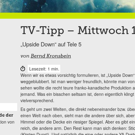
TV-Tipp – Mittwoch 
„Upside Down“ auf Tele 5
von
Bernd Kronsbein
Lesezeit: 1 min.
Wenn wir es etwas vorsichtig formulieren, ist „Upside Down“
weggeblubbert. Ist man weniger freundlich, könnte man vo
sehen wollte die recht teure franko-kanadische Produktion
jemand. Was ein bisschen seltsam ist, denn eigentlich kling
vielversprechend.
Es geht um zwei Welten, die direkt nebeneinander bzw. über
einen Welt nach oben, sieht man die andere über sich, aber
de der
tion von
Himmel oder die Decke ein riesiger Spiegel. Aber es gibt ei
reich, die andere arm. Den Rest kann man sich denken: Sti
(Kirsten Dunst). Und natürlich die eine oder andere YA-Dysto