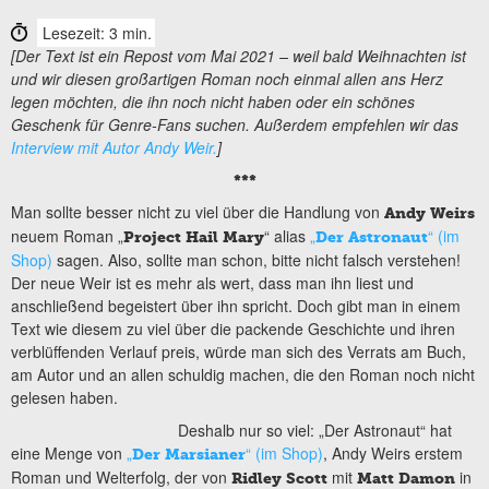
Lesezeit: 3 min.
[Der Text ist ein Repost vom Mai 2021 – weil bald Weihnachten ist
und wir diesen großartigen Roman noch einmal allen ans Herz
legen möchten, die ihn noch nicht haben oder ein schönes
Geschenk für Genre-Fans suchen. Außerdem empfehlen wir das
Interview mit Autor Andy Weir.
]
***
Man sollte besser nicht zu viel über die Handlung von
Andy Weirs
neuem Roman „
“ alias
„
“ (im
Project Hail Mary
Der Astronaut
Shop)
sagen. Also, sollte man schon, bitte nicht falsch verstehen!
Der neue Weir ist es mehr als wert, dass man ihn liest und
anschließend begeistert über ihn spricht. Doch gibt man in einem
Text wie diesem zu viel über die packende Geschichte und ihren
verblüffenden Verlauf preis, würde man sich des Verrats am Buch,
am Autor und an allen schuldig machen, die den Roman noch nicht
gelesen haben.
Deshalb nur so viel: „Der Astronaut“ hat
eine Menge von
„
“ (im Shop)
, Andy Weirs erstem
Der Marsianer
Roman und Welterfolg, der von
mit
in
Ridley Scott
Matt Damon