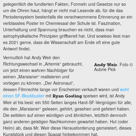
gelegentlich die fundierten Fakten, Formeln und Gesetze nur so
um die Ohren haut, hängt er nicht mal Lesende ab, für die das
Periodensystem bestenfalls die verschwommene Erinnerung an ein
verblasstes Poster im Chemiesaal der Schule ist. Faszination,
Unterhaltung und Spannung brauchen es nicht, dass man
astrophysikalische Prinzipien griffbereit hat. Und sowieso liest man
es 2021 gerne, dass die Wissenschaft am Ende oft eine gute
Antwort findet.
Vermutlich hat Andy Weir den
Richtungswechsel in „Artemis“ gebraucht,
. Foto ©
Andy Weir
Aubrie Pick
um jetzt einen
wahren Nachfolger
für
seinen „Marsianer“ realisieren und
vorlegen zu können. „Der Astronaut“,
dessen Filmrechte lange vor Erscheinen verkauft waren und
wohl
einen SF-Blockbuster
mit
speisen wird, ist Andy
Ryan Gosling
Weir at his best: ein 550 Seiten langes Hard-SF-Vergnügen für alle,
die den „Marsianer“ gelesen, gehört, gesehen und gefeiert haben.
Die seitdem auf einen würdigen und ähnlichen, letztlich dennoch
ganz anderen geistigen Nachkommen gewartet haben. Hut (oder
Helm) ab, dass Mr. Weir diese Herausforderung gemeistert, dieses
Kunststück und diesen Spagat hinbekommen hat.