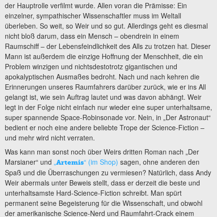
der Hauptrolle verfilmt wurde. Allen voran die Prämisse: Ein
einzelner, sympathischer Wissenschaftler muss im Weltall
überleben. So weit, so Weir und so gut. Allerdings geht es diesmal
nicht bloß darum, dass ein Mensch – obendrein in einem
Raumschiff – der Lebensfeindlichkeit des Alls zu trotzen hat. Dieser
Mann ist außerdem die einzige Hoffnung der Menschheit, die ein
Problem winzigen und nichtsdestotrotz gigantischen und
apokalyptischen Ausmaßes bedroht. Nach und nach kehren die
Erinnerungen unseres Raumfahrers darüber zurück, wie er ins All
gelangt ist, wie sein Auftrag lautet und was davon abhängt. Weir
legt in der Folge nicht einfach nur wieder eine super unterhaltsame,
super spannende Space-Robinsonade vor. Nein, in „Der Astronaut“
bedient er noch eine andere beliebte Trope der Science-Fiction –
und mehr wird nicht verraten.
Was kann man sonst noch über Weirs dritten Roman nach „Der
Marsianer“ und
„
“ (im Shop)
sagen, ohne anderen den
Artemis
Spaß und die Überraschungen zu vermiesen? Natürlich, dass Andy
Weir abermals unter Beweis stellt, dass er derzeit die beste und
unterhaltsamste Hard-Science-Fiction schreibt. Man spürt
permanent seine Begeisterung für die Wissenschaft, und obwohl
der amerikanische Science-Nerd und Raumfahrt-Crack einem