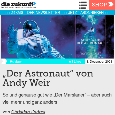
Navigation
SHOP
+++ 29KMS – DER NEWSLETTER +++ JETZT ABONNIEREN +++
Review
3 Likes
8. Dezember 2021
„Der Astronaut“ von
Andy Weir
So und genauso gut wie „Der Marsianer“ – aber auch
viel mehr und ganz anders
von
Christian Endres