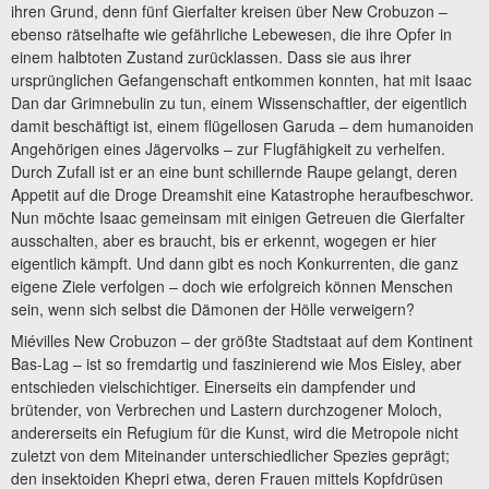
ihren Grund, denn fünf Gierfalter kreisen über New Crobuzon –
ebenso rätselhafte wie gefährliche Lebewesen, die ihre Opfer in
einem halbtoten Zustand zurücklassen. Dass sie aus ihrer
ursprünglichen Gefangenschaft entkommen konnten, hat mit Isaac
Dan dar Grimnebulin zu tun, einem Wissenschaftler, der eigentlich
damit beschäftigt ist, einem flügellosen Garuda – dem humanoiden
Angehörigen eines Jägervolks – zur Flugfähigkeit zu verhelfen.
Durch Zufall ist er an eine bunt schillernde Raupe gelangt, deren
Appetit auf die Droge Dreamshit eine Katastrophe heraufbeschwor.
Nun möchte Isaac gemeinsam mit einigen Getreuen die Gierfalter
ausschalten, aber es braucht, bis er erkennt, wogegen er hier
eigentlich kämpft. Und dann gibt es noch Konkurrenten, die ganz
eigene Ziele verfolgen – doch wie erfolgreich können Menschen
sein, wenn sich selbst die Dämonen der Hölle verweigern?
Miévilles New Crobuzon – der größte Stadtstaat auf dem Kontinent
Bas-Lag – ist so fremdartig und faszinierend wie Mos Eisley, aber
entschieden vielschichtiger. Einerseits ein dampfender und
brütender, von Verbrechen und Lastern durchzogener Moloch,
andererseits ein Refugium für die Kunst, wird die Metropole nicht
zuletzt von dem Miteinander unterschiedlicher Spezies geprägt;
den insektoiden Khepri etwa, deren Frauen mittels Kopfdrüsen