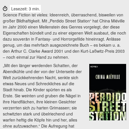
Lesezeit: 3 min.
Science Fiction ist vieles: Ideenreich, überraschend, bisweilen von
großer Bildhaftigkeit. Mit „Perdido Street Station“ hat China Miéville
im Jahr 2000 einen Meilenstein des Genres vorgelegt, der diese
Eigenschaften bündelt und zu einer eigenen Welt ausbaut, die noch
dazu souverän in Fantasy- und Horrorgefilde hineinragt. Anlässe
genug, um das mehrfach ausgezeichnete Buch – es bekam u. a.
den Arthur C. Clarke Award 2001 und den Kurt-Laßwitz-Preis 2003
– noch einmal zur Hand zu nehmen.
„Mit den länger werdenden Schatten, der
Abendkühle und der von der Unterseite der
Welt zurückkehrenden Nacht, senkte sich
etwas Neues und Schreckliches auf die
Stadt hinab. Die Kinder spürten es als
Erste. Sie weinten und gruben die Nägel in
ihre Handflächen, ihre kleinen Gesichter
verzerrten sich zu harten Grimassen; sie
schwitzten stark und übelriechend und
warfen heftig die Köpfe hin und her, alles
ohne aufzuwachen.“ Die Aufregung hat