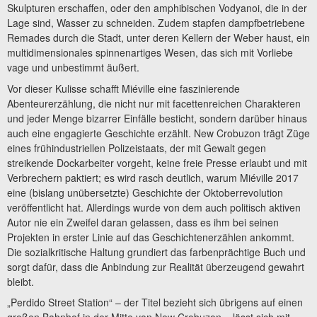
Skulpturen erschaffen, oder den amphibischen Vodyanoi, die in der
Lage sind, Wasser zu schneiden. Zudem stapfen dampfbetriebene
Remades durch die Stadt, unter deren Kellern der Weber haust, ein
multidimensionales spinnenartiges Wesen, das sich mit Vorliebe
vage und unbestimmt äußert.
Vor dieser Kulisse schafft Miéville eine faszinierende
Abenteurerzählung, die nicht nur mit facettenreichen Charakteren
und jeder Menge bizarrer Einfälle besticht, sondern darüber hinaus
auch eine engagierte Geschichte erzählt. New Crobuzon trägt Züge
eines frühindustriellen Polizeistaats, der mit Gewalt gegen
streikende Dockarbeiter vorgeht, keine freie Presse erlaubt und mit
Verbrechern paktiert; es wird rasch deutlich, warum Miéville 2017
eine (bislang unübersetzte) Geschichte der Oktoberrevolution
veröffentlicht hat. Allerdings wurde von dem auch politisch aktiven
Autor nie ein Zweifel daran gelassen, dass es ihm bei seinen
Projekten in erster Linie auf das Geschichtenerzählen ankommt.
Die sozialkritische Haltung grundiert das farbenprächtige Buch und
sorgt dafür, dass die Anbindung zur Realität überzeugend gewahrt
bleibt.
„Perdido Street Station“ – der Titel bezieht sich übrigens auf einen