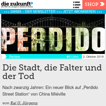
Navigation
SHOP
+++ 29KMS – DER NEWSLETTER +++ JETZT ABONNIEREN +++
Review
2 Likes
2. Oktober 2019
Die Stadt, die Falter und
der Tod
Nach zwanzig Jahren: Ein neuer Blick auf „Perdido
Street Station“ von China Miéville
von
Kai U. Jürgens