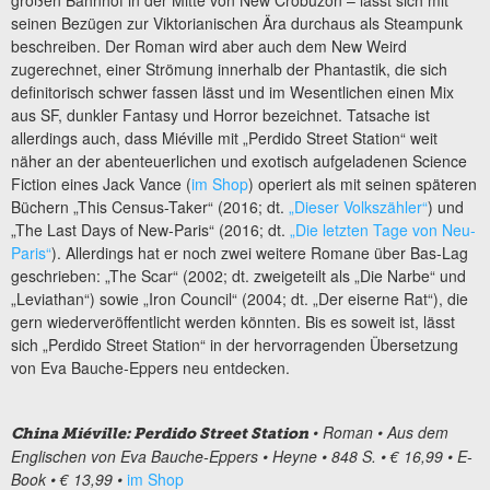
großen Bahnhof in der Mitte von New Crobuzon – lässt sich mit
seinen Bezügen zur Viktorianischen Ära durchaus als Steampunk
beschreiben. Der Roman wird aber auch dem New Weird
zugerechnet, einer Strömung innerhalb der Phantastik, die sich
definitorisch schwer fassen lässt und im Wesentlichen einen Mix
aus SF, dunkler Fantasy und Horror bezeichnet. Tatsache ist
allerdings auch, dass Miéville mit „Perdido Street Station“ weit
näher an der abenteuerlichen und exotisch aufgeladenen Science
Fiction eines Jack Vance (
im Shop
) operiert als mit seinen späteren
Büchern „This Census-Taker“ (2016; dt.
„Dieser Volkszähler“
) und
„The Last Days of New-Paris“ (2016; dt.
„Die letzten Tage von Neu-
Paris“
). Allerdings hat er noch zwei weitere Romane über Bas-Lag
geschrieben: „The Scar“ (2002; dt. zweigeteilt als „Die Narbe“ und
„Leviathan“) sowie „Iron Council“ (2004; dt. „Der eiserne Rat“), die
gern wiederveröffentlicht werden könnten. Bis es soweit ist, lässt
sich „Perdido Street Station“ in der hervorragenden Übersetzung
von Eva Bauche-Eppers neu entdecken.
•
Roman • Aus dem
China Miéville: Perdido Street Station
Englischen von
Eva Bauche-Eppers
•
Heyne
• 848 S.
• € 16,99
•
E-
Book • € 13,99 •
im Shop