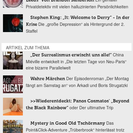
Leeds“ von Brandon Sanderson
Privatdetektiv mit vielen halluzinierten Persönlichkeiten
Stephen King: „It: Welcome to Derry“ - In der
Die „große Depression“ als Hintergrund der 2.
Krise
Staffel
ARTIKEL ZUM THEMA
China
„Der Surrealismus erwischt uns alle!“
Miéville entwickelt in „Die letzten Tage von Neu-Paris“
eine bizarre Parallelwelt
Der Episodenroman „Der Montag
Wahre Märchen
fängt am Samstag an“ von Arkadi und Boris Strugatzki
>>Wiederentdeckt: Panos Cosmatos‘ „Beyond
oder Der ultimative Trip
the Black Rainbow“
Das
Mystery in Good Old Tschörmany
Point&Click-Adventure „Trüberbrook“ hinterlässt trotz