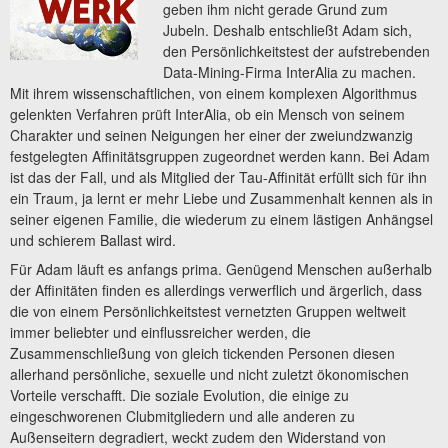
geben ihm nicht gerade Grund zum
Jubeln. Deshalb entschließt Adam sich,
den Persönlichkeitstest der aufstrebenden
Data-Mining-Firma InterAlia zu machen.
Mit ihrem wissenschaftlichen, von einem komplexen Algorithmus
gelenkten Verfahren prüft InterAlia, ob ein Mensch von seinem
Charakter und seinen Neigungen her einer der zweiundzwanzig
festgelegten Affinitätsgruppen zugeordnet werden kann. Bei Adam
ist das der Fall, und als Mitglied der Tau-Affinität erfüllt sich für ihn
ein Traum, ja lernt er mehr Liebe und Zusammenhalt kennen als in
seiner eigenen Familie, die wiederum zu einem lästigen Anhängsel
und schierem Ballast wird.
Für Adam läuft es anfangs prima. Genügend Menschen außerhalb
der Affinitäten finden es allerdings verwerflich und ärgerlich, dass
die von einem Persönlichkeitstest vernetzten Gruppen weltweit
immer beliebter und einflussreicher werden, die
Zusammenschließung von gleich tickenden Personen diesen
allerhand persönliche, sexuelle und nicht zuletzt ökonomischen
Vorteile verschafft. Die soziale Evolution, die einige zu
eingeschworenen Clubmitgliedern und alle anderen zu
Außenseitern degradiert, weckt zudem den Widerstand von