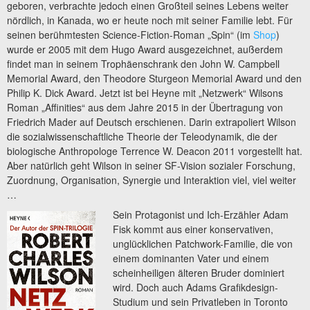
geboren, verbrachte jedoch einen Großteil seines Lebens weiter
nördlich, in Kanada, wo er heute noch mit seiner Familie lebt. Für
seinen berühmtesten Science-Fiction-Roman „Spin“ (im
Shop
)
wurde er 2005 mit dem Hugo Award ausgezeichnet, außerdem
findet man in seinem Trophäenschrank den John W. Campbell
Memorial Award, den Theodore Sturgeon Memorial Award und den
Philip K. Dick Award. Jetzt ist bei Heyne mit „Netzwerk“ Wilsons
Roman „Affinities“ aus dem Jahre 2015 in der Übertragung von
Friedrich Mader auf Deutsch erschienen. Darin extrapoliert Wilson
die sozialwissenschaftliche Theorie der Teleodynamik, die der
biologische Anthropologe Terrence W. Deacon 2011 vorgestellt hat.
Aber natürlich geht Wilson in seiner SF-Vision sozialer Forschung,
Zuordnung, Organisation, Synergie und Interaktion viel, viel weiter
…
Sein Protagonist und Ich-Erzähler Adam
Fisk kommt aus einer konservativen,
unglücklichen Patchwork-Familie, die von
einem dominanten Vater und einem
scheinheiligen älteren Bruder dominiert
wird. Doch auch Adams Grafikdesign-
Studium und sein Privatleben in Toronto