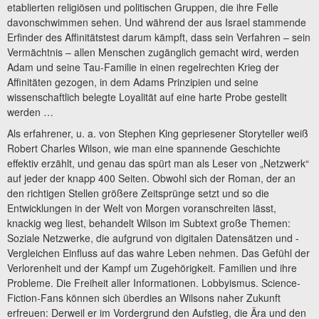
etablierten religiösen und politischen Gruppen, die ihre Felle
davonschwimmen sehen. Und während der aus Israel stammende
Erfinder des Affinitätstest darum kämpft, dass sein Verfahren – sein
Vermächtnis – allen Menschen zugänglich gemacht wird, werden
Adam und seine Tau-Familie in einen regelrechten Krieg der
Affinitäten gezogen, in dem Adams Prinzipien und seine
wissenschaftlich belegte Loyalität auf eine harte Probe gestellt
werden …
Als erfahrener, u. a. von Stephen King gepriesener Storyteller weiß
Robert Charles Wilson, wie man eine spannende Geschichte
effektiv erzählt, und genau das spürt man als Leser von „Netzwerk“
auf jeder der knapp 400 Seiten. Obwohl sich der Roman, der an
den richtigen Stellen größere Zeitsprünge setzt und so die
Entwicklungen in der Welt von Morgen voranschreiten lässt,
knackig weg liest, behandelt Wilson im Subtext große Themen:
Soziale Netzwerke, die aufgrund von digitalen Datensätzen und -
Vergleichen Einfluss auf das wahre Leben nehmen. Das Gefühl der
Verlorenheit und der Kampf um Zugehörigkeit. Familien und ihre
Probleme. Die Freiheit aller Informationen. Lobbyismus. Science-
Fiction-Fans können sich überdies an Wilsons naher Zukunft
erfreuen: Derweil er im Vordergrund den Aufstieg, die Ära und den