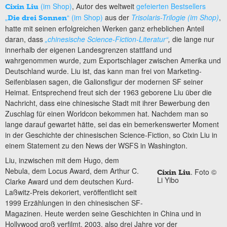
(im Shop)
, Autor des weltweit
gefeierten Bestsellers
Cixin Liu
„
“ (im Shop)
aus der
Trisolaris-Trilogie (im Shop)
,
Die drei Sonnen
hatte mit seinen erfolgreichen Werken ganz erheblichen Anteil
daran, dass
„chinesische Science-Fiction-Literatur“
,
die lange nur
innerhalb der eigenen Landesgrenzen stattfand und
wahrgenommen wurde, zum Exportschlager zwischen Amerika und
Deutschland wurde. Liu ist, das kann man frei von Marketing-
Seifenblasen sagen, die Galionsfigur der modernen SF seiner
Heimat. Entsprechend freut sich der 1963 geborene Liu über die
Nachricht, dass eine chinesische Stadt mit ihrer Bewerbung den
Zuschlag für einen Worldcon bekommen hat. Nachdem man so
lange darauf gewartet hätte, sei das ein bemerkenswerter Moment
in der Geschichte der chinesischen Science-Fiction, so Cixin Liu in
einem Statement zu den News der WSFS in Washington.
Liu, inzwischen mit dem Hugo, dem
Nebula, dem Locus Award, dem Arthur C.
. Foto ©
Cixin Liu
Li Yibo
Clarke Award und dem deutschen Kurd-
Laßwitz-Preis dekoriert, veröffentlicht seit
1999 Erzählungen in den chinesischen SF-
Magazinen. Heute werden seine Geschichten in China und in
Hollywood groß verfilmt. 2003, also drei Jahre vor der