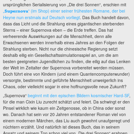
ursprünglichen Serialisierung von „Die drei Sonnen“, erschien mit
„
“ (im Shop) einer seiner frühesten Romane, der bei
Supernova
Heyne nun erstmals auf Deutsch vorliegt
. Das Buch handelt davon,
dass das Licht und die Strahlung eines gigantischen sterbenden
Sterns – einer Supernova eben – die Erde treffen. Das hat
verheerende Auswirkungen auf die Menschheit, denn alle
Erwachsenen werden innerhalb eines Jahres an den Folgen der
Strahlung sterben. Nicht nur die chinesische Regierung setzt
deshalb eilig ein Gesellschaftssimulationsspiel an, um die am
besten geeigneten Jugendlichen zu finden, die eilig auf das Lenken
der Welt im Zeitalter der Supernova vorbereitet werden müssen.
Doch führt eine von Kindern (und einem Quantencomputerwunder)
versorgte, bestimmte und geführte Menschheit unweigerlich ins
Chaos, oder vielleicht sogar in eine hoffnungsvolle neue Zukunft?
„Supernova“
beginnt mit den epischen Bildern kosmischer Hard-SF
,
für die man Cixin Liu zurecht schätzt und feiert. Da schwingt er den
Pinsel wirklich wie kaum ein Zeitgenosse, ob in China oder sonst
wo. Danach hat sein vor 20 Jahren entstandener Roman viel von
einem modernen Märchen, das Liu auch gewohnt unaufgeregt und
nüchtern erzählt. Und natürlich ist dieses Buch, das in seinem
Ansatz und seinem Ton schon viel von „Die drei Sonnen“ erahnen