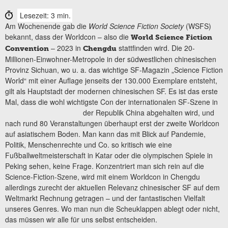
Lesezeit: 3 min.
Am Wochenende gab die
World Science Fiction Society
(WSFS)
bekannt, dass der Worldcon – also die
World Science Fiction
– 2023 in
stattfinden wird. Die 20-
Convention
Chengdu
Millionen-Einwohner-Metropole in der südwestlichen chinesischen
Provinz Sichuan, wo u. a. das wichtige SF-Magazin „Science Fiction
World“ mit einer Auflage jenseits der 130.000 Exemplare entsteht,
gilt als Hauptstadt der modernen chinesischen SF. Es ist das erste
Mal, dass die wohl wichtigste Con der internationalen
SF-Szene in
der Republik China abgehalten wird, und
nach rund 80 Veranstaltungen überhaupt erst der zweite Worldcon
auf asiatischem Boden. Man kann das mit Blick auf Pandemie,
Politik, Menschenrechte und Co. so kritisch wie eine
Fußballweltmeisterschaft in Katar oder die olympischen Spiele in
Peking sehen, keine Frage. Konzentriert man sich rein auf die
Science-Fiction-Szene, wird mit einem Worldcon in Chengdu
allerdings zurecht der aktuellen Relevanz chinesischer SF auf dem
Weltmarkt Rechnung getragen – und der fantastischen Vielfalt
unseres Genres. Wo man nun die Scheuklappen ablegt oder nicht,
das müssen wir alle für uns selbst entscheiden.