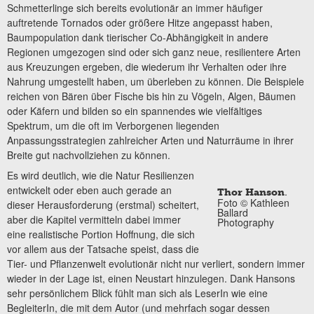
Schmetterlinge sich bereits evolutionär an immer häufiger
auftretende Tornados oder größere Hitze angepasst haben,
Baumpopulation dank tierischer Co-Abhängigkeit in andere
Regionen umgezogen sind oder sich ganz neue, resilientere Arten
aus Kreuzungen ergeben, die wiederum ihr Verhalten oder ihre
Nahrung umgestellt haben, um überleben zu können. Die Beispiele
reichen von Bären über Fische bis hin zu Vögeln, Algen, Bäumen
oder Käfern und bilden so ein spannendes wie vielfältiges
Spektrum, um die oft im Verborgenen liegenden
Anpassungsstrategien zahlreicher Arten und Naturräume in ihrer
Breite gut nachvollziehen zu können.
Es wird deutlich, wie die Natur Resilienzen
entwickelt oder eben auch gerade an
.
Thor Hanson
Foto © Kathleen
dieser Herausforderung (erstmal) scheitert,
Ballard
aber die Kapitel vermitteln dabei immer
Photography
eine realistische Portion Hoffnung, die sich
vor allem aus der Tatsache speist, dass die
Tier- und Pflanzenwelt evolutionär nicht nur verliert, sondern immer
wieder in der Lage ist, einen Neustart hinzulegen. Dank Hansons
sehr persönlichem Blick fühlt man sich als LeserIn wie eine
BegleiterIn, die mit dem Autor (und mehrfach sogar dessen