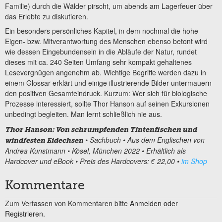
Familie) durch die Wälder pirscht, um abends am Lagerfeuer über
das Erlebte zu diskutieren.
Ein besonders persönliches Kapitel, in dem nochmal die hohe
Eigen- bzw. Mitverantwortung des Menschen ebenso betont wird
wie dessen Eingebundensein in die Abläufe der Natur, rundet
dieses mit ca. 240 Seiten Umfang sehr kompakt gehaltenes
Lesevergnügen angenehm ab. Wichtige Begriffe werden dazu in
einem Glossar erklärt und einige illustrierende Bilder untermauern
den positiven Gesamteindruck. Kurzum: Wer sich für biologische
Prozesse interessiert, sollte Thor Hanson auf seinen Exkursionen
unbedingt begleiten. Man lernt schließlich nie aus.
Thor Hanson: Von schrumpfenden Tintenfischen und
• Sachbuch • Aus dem Englischen von
windfesten Eidechsen
Andrea Kunstmann • Kösel, München 2022 • Erhältlich als
Hardcover und eBook • Preis des Hardcovers: € 22,00 •
im Shop
Kommentare
Zum Verfassen von Kommentaren bitte
Anmelden oder
Registrieren.