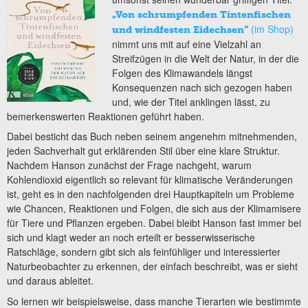
„Von schrumpfenden Tintenfischen
(im Shop)
und windfesten Eidechsen“
nimmt uns mit auf eine Vielzahl an
Streifzügen in die Welt der Natur, in der die
Folgen des Klimawandels längst
Konsequenzen nach sich gezogen haben
und, wie der Titel anklingen lässt, zu
bemerkenswerten Reaktionen geführt haben.
Dabei besticht das Buch neben seinem angenehm mitnehmenden,
jeden Sachverhalt gut erklärenden Stil über eine klare Struktur.
Nachdem Hanson zunächst der Frage nachgeht, warum
Kohlendioxid eigentlich so relevant für klimatische Veränderungen
ist, geht es in den nachfolgenden drei Hauptkapiteln um Probleme
wie Chancen, Reaktionen und Folgen, die sich aus der Klimamisere
für Tiere und Pflanzen ergeben. Dabei bleibt Hanson fast immer bei
sich und klagt weder an noch erteilt er besserwisserische
Ratschläge, sondern gibt sich als feinfühliger und interessierter
Naturbeobachter zu erkennen, der einfach beschreibt, was er sieht
und daraus ableitet.
So lernen wir beispielsweise, dass manche Tierarten wie bestimmte