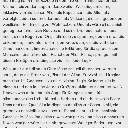
man mag kann man Bezüge finden, die von Trumps Mauer über
Vietnam bis zu den Lagern des Zweiten Weltkriegs reichen,
inklusive verräterischen Affen als Kapos, kann die Affen als
verfolgte Juden sehen oder auch als Vietcong, die sich gegen den
westlichen Eindringling zur Wehr setzen. Und als wäre all das nicht
genug, bemühen sich Reeves und seine Drehbuchautoren auch
noch, einen Bogen zur Originaltrilogie zu spannen, deuten etwa die
bekannten, markanten x-förmigen Kreuze an, die die verbotene
Zone markieren, finden auch eine Erklärung für die sprachlosen
Menschen des allerersten Planet der Affen-Filme, sprengen mit
diesen Bezügen allerdings so ziemlich jede Logik.
Was unter der brillanten Oberfläche schnell übersehen werden
kann, denn die Bilder von „Planet der Affen: Survival“ sind fraglos
makellos. Im Gegensatz zu all zu vielen Regie-Kollegen, die in
diesem und den letzten Jahren Großproduktionen stemmen, weiß
Reeves was er tut, hat ein Auge für Kompositionen, für
stimmungsvolles Licht, für satte Farben und eindrucksvolle Bilder.
Dass er diese Qualität allerdings so deutlich zur Schau stellt, sie
geradezu ausstellt, dazu noch im Dienst einer im Kern schlichten
Geschichte, lässt ihn gleich etwas weniger sympathisch erscheinen.
Etwas weniger wäre hier mehr gewesen: Weniger Bedeutung, vor