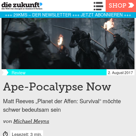
Navigation
SHOP
+++ 29KMS – DER NEWSLETTER +++ JETZT ABONNIEREN +++
Review
2. August 2017
Ape-Pocalypse Now
Matt Reeves „Planet der Affen: Survival“ möchte
schwer bedeutsam sein
von
Michael Meyns
Lesezeit: 3 min.