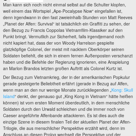
Man kann sich noch nicht einmal selbst auf die Schulter klopfen,
weil einem das Wortspiel „Ape-Pocalypse Now“ eingefallen ist,
denn irgendwann in den fast zweieinhalb Stunden von Matt Reeves
„Planet der Affen: Survival“ ist tatsächlich ein Graffiti zu sehen, der
den Bezug zu Francis Coppolas Vietnamfilm-Klassiker auf den
Punkt bringt. Vermutlich zur Sicherheit, falls irgendjemand noch
nicht kapiert hat, dass der von Woody Harrelson gespielte
glatzköpfige Colonel, der meist mit nacktem Oberkörper seinen
Soldaten befiehlt, die sich in einem fernen Außenposten verschanzt
haben und die Befehle der Regierung ignorieren, eine Anspielung
an Marlon Brandos letzten großen Auftritt als Colonel Kurtz ist.
Der Bezug zum Vietnamkrieg, der in der amerikanischen Popkulur
gerade gesteigerte Beliebtheit erfährt (gerade in Bezug auf Affen,
wenn man an den nur wenige Monate zurückliegenden „
Kong: Skull
Island
“ denkt, der genauso gut „King Kong in Vietnam“ hätte heißen
können) ist vom ersten Moment überdeutlich, in dem menschliche
Soldaten durch den Urwald schleichen und die immer noch von
Caeser angeführte Affenbande attackieren. Es ist dies auch die
einzige Szene in diesem finalen Teil der aktuellen Planet der Affen-
Trilogie, die aus menschlicher Perspektive erzählt wird, denn im
Anschluss an diesen Prolog wechselt die Perspektive und der