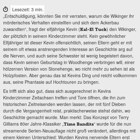
Lesezeit: 3 min.
„Entschuldigung, könnten Sie mir verraten, warum die Wikinger ihr
mörderisches Verhalten einstellten und sich dem Ackerbau
zuwandten“, fragt der elfjährige Kevin (
) den Wikinger,
Kal-El Tuck
der plötzlich in seinem Kinderzimmer steht. Kein gewöhnlicher
Elfjähriger ist dieser Kevin offensichtlich, seinen Eltern geht er mit
seinem oft etwas anstrengenden Interesse an Geschichte arg auf
die Nerven, und auch seine Schwester ist wenig begeistert davon,
dass Kevin seinen Geburtstag in Woodhenge verbringen will, einer
hölzernen Version von Stonehenge, wo nicht mehr zu sehen ist als
Holzpfosten. Aber genau das ist Kevins Ding und reicht vollkommen
aus, seine Phantasie auf Hochtouren zu bringen.
Es trifft sich also gut, dass sich ausgerechnet in Kevins
Kinderzimmer Zeitachsen treffen und Tore öffnen, die ihn zum
historischen Zeitreisenden werden lassen, der mit fünf Dieben
durch die Vergangenheit reist, praktischerweise stehst dahin, wo
Geschichte gemacht wurde. Man merkt: Das Konzept von Terry
Gilliams 80er Jahre-Klassiker „
“ wurde für die nun
Time Bandits
streamende Serien-Neuauflage nicht groß verändert, allerdings mit
einem kleinen Unterschied: Wurden Kevins nervende Eltern erst