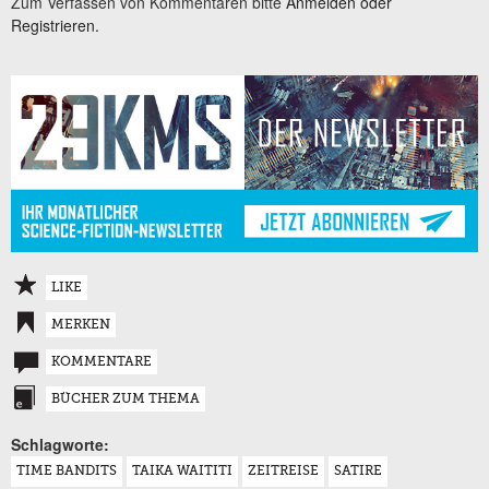
Zum Verfassen von Kommentaren bitte
Anmelden oder
Registrieren.
LIKE
MERKEN
KOMMENTARE
BÜCHER ZUM THEMA
Schlagworte:
TIME BANDITS
TAIKA WAITITI
ZEITREISE
SATIRE