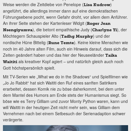
Weise werden die Zeitdiebe von Penelope (
)
Lisa Kudrow
angeführt, die allerdings immer dann auf eine demokratischen
Führungsebene pocht, wenn Gefahr droht, vor allem dem Anführer.
An ihrer Seite stehen der Kartenleser Widgit (
Roger Jean
), die betont empathische Judy (
), der
Nsengiyumva
Charlyne Yi
Möchtegern Schauspieler Alto (
) und der
Tadhg Murphy
nordische Hüne Bittelig (
). Keine kleine Menschen wie
Rune Temte
noch im 40 Jahre alten Film, auch ein Hinweis darauf, dass sich die
Zeiten geändert haben und das hier der Neuseeländer
Taika
als kreativer Kopf agiert – und natürlich gleich auch noch
Waititi
Gott höchstpersönlich spielt.
Mit TV-Serien wie „What we do in the Shadows“ und Spielfilmen wie
„Jo Jo Rabbit“ hat sich Waititi den Ruf eines sanften Satirikers
erarbeitet, dessen Komik nie zu böse daherkommt, bei dem unter
dem Mantel des Humors am Ende stets der Humanismus siegt. So
böse wie es Terry Gilliam und zuvor Monty Python waren, kann und
will Waititi in der heutigen Zeit nicht mehr sein, was Gilliam dem
Vernehmen nach bei einem Setbesuch der Serienadaption schwer
verärgerte.