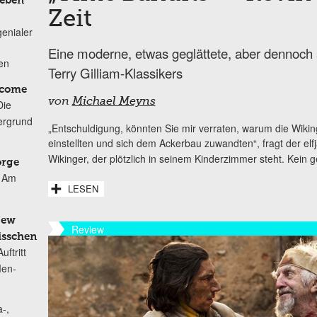
Leben
Zeit
genialer
Eine moderne, etwas geglättete, aber dennoch
ten
Terry Gilliam-Klassikers
lcome
von
Michael Meyns
Die
ergrund
„Entschuldigung, könnten Sie mir verraten, warum die Wikin
einstellten und sich dem Ackerbau zuwandten“, fragt der elfj
Wikinger, der plötzlich in seinem Kinderzimmer steht. Kein gew
orge
Am
LESEN
New
Review
isschen
ftritt
Men-
-,