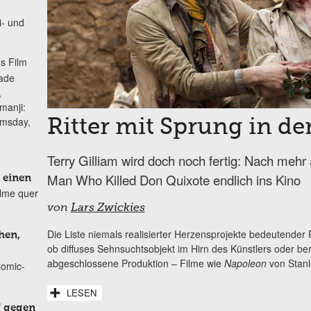
i- und
s Film
lade
,
manji:
omsday,
Ritter mit Sprung in de
Terry Gilliam wird doch noch fertig: Nach meh
Man Who Killed Don Quixote endlich ins Kino
 einen
ilme quer
von
Lars Zwickies
Die Liste niemals realisierter Herzensprojekte bedeutender
hen,
ob diffuses Sehnsuchtsobjekt im Hirn des Künstlers oder be
abgeschlossene Produktion – Filme wie
Napoleon
von Stanl
Comic-
LESEN
f gegen