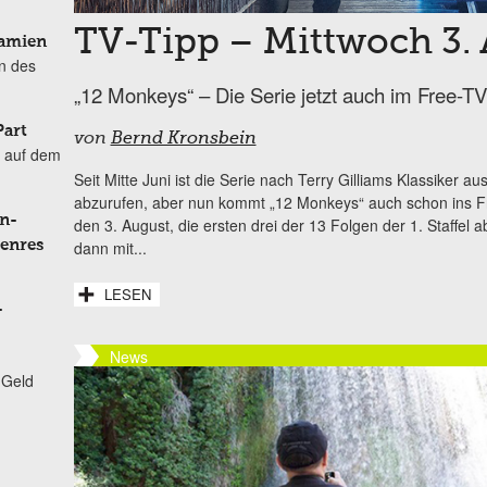
TV-Tipp – Mittwoch 3.
Damien
n des
„12 Monkeys“ – Die Serie jetzt auch im Free-TV
Part
von
Bernd Kronsbein
 auf dem
Seit Mitte Juni ist die Serie nach Terry Gilliams Klassiker
abzurufen, aber nun kommt „12 Monkeys“ auch schon ins Fr
n-
den 3. August, die ersten drei der 13 Folgen der 1. Staffel 
Genres
dann mit...
LESEN
-
News
 Geld