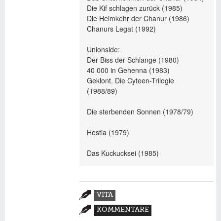
Die Kif schlagen zurück (1985)
Die Heimkehr der Chanur (1986)
Chanurs Legat (1992)
Unionside:
Der Biss der Schlange (1980)
40 000 in Gehenna (1983)
Geklont. Die Cyteen-Trilogie
(1988/89)
Die sterbenden Sonnen (1978/79)
Hestia (1979)
Das Kuckucksei (1985)
Zusatzmaterial
VITA
(AKTIVER
KOMMENTARE
REITER)