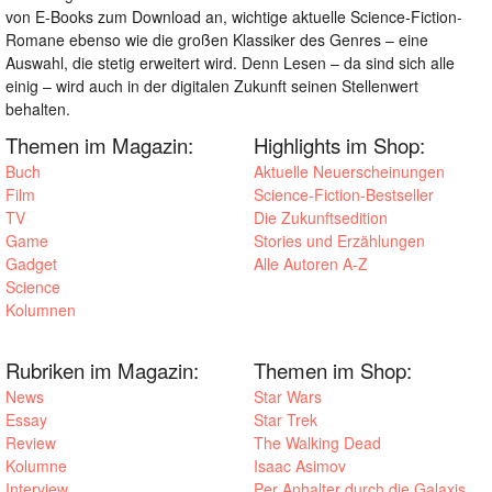
von E-Books zum Download an, wichtige aktuelle Science-Fiction-
Romane ebenso wie die großen Klassiker des Genres – eine
Auswahl, die stetig erweitert wird. Denn Lesen – da sind sich alle
einig – wird auch in der digitalen Zukunft seinen Stellenwert
behalten.
Themen im Magazin:
Highlights im Shop:
Buch
Aktuelle Neuerscheinungen
Film
Science-Fiction-Bestseller
TV
Die Zukunftsedition
Game
Stories und Erzählungen
Gadget
Alle Autoren A-Z
Science
Kolumnen
Rubriken im Magazin:
Themen im Shop:
News
Star Wars
Essay
Star Trek
Review
The Walking Dead
Kolumne
Isaac Asimov
Interview
Per Anhalter durch die Galaxis