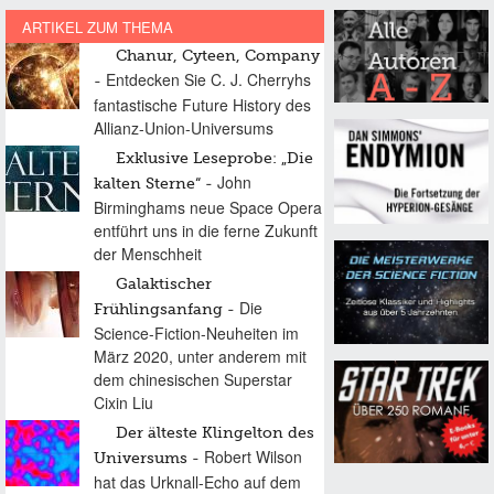
ARTIKEL ZUM THEMA
Chanur, Cyteen, Company
Entdecken Sie C. J. Cherryhs
fantastische Future History des
Allianz-Union-Universums
Exklusive Leseprobe: „Die
John
kalten Sterne“
Birminghams neue Space Opera
entführt uns in die ferne Zukunft
der Menschheit
Galaktischer
Die
Frühlingsanfang
Science-Fiction-Neuheiten im
März 2020, unter anderem mit
dem chinesischen Superstar
Cixin Liu
Der älteste Klingelton des
Robert Wilson
Universums
hat das Urknall-Echo auf dem