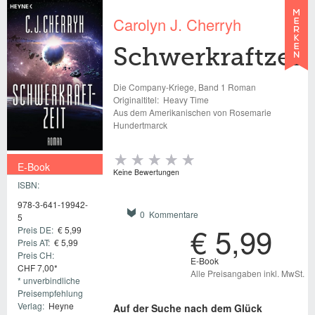
Carolyn J. Cherryh
Schwerkraftzeit
Die Company-Kriege, Band 1 Roman
Originaltitel:
Heavy Time
Aus dem Amerikanischen von Rosemarie
Hundertmarck
E-Book
Keine Bewertungen
ISBN:
€ 5,99
978-3-641-19942-
0 Kommentare
5
€ 5,99
Preis DE:
€ 5,99
Preis AT:
€ 5,99
Preis CH:
E-Book
CHF 7,00*
Alle Preisangaben inkl. MwSt.
* unverbindliche
Preisempfehlung
Verlag:
Heyne
Auf der Suche nach dem Glück