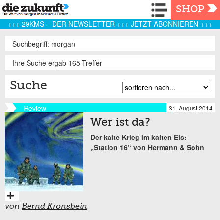
Navigation
SHOP
+++ 29KMS – DER NEWSLETTER +++ JETZT ABONNIEREN +++
Suchbegriff: morgan
Ihre Suche ergab 165 Treffer
Suche
Review
31. August 2014
Wer ist da?
Der kalte Krieg im kalten Eis:
„Station 16“ von Hermann & Sohn
von
Bernd Kronsbein