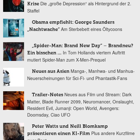
Die „große Depression“ als Hintergrund der 2.
Krise
Staffel
Obama empfiehlt: George Saunders
Am Sterbebett eines Öltycoons
„Nachtwache“
„Spider-Man: Brand New Day“ – Brandneu?
In Tom Hollands viertem Auftritt
Ein bisschen …
mutiert Spider-Man zum X-Men-Prequel
Manga-, Manhwa- und Manhua-
Neues aus Asien
Neuerscheinungen für Sci-Fi- und Phantastik-Fans
Neues aus Film und Stream: Dark
Trailer-Notes
Matter, Blade Runner 2099, Neuromancer, Onslaught,
Resident Evil, Jumanji: Open World, Avengers:
Doomsday, Ciao UFO
Peter Watts und Neill Blomkamp
Plus andere Kurzfilme
präsentieren einen KI-Film