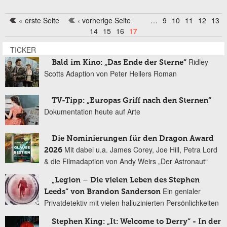
« erste Seite
‹ vorherige Seite
…
9
10
11
12
13
Seiten
14
15
16
17
TICKER
Ridley
Bald im Kino: „Das Ende der Sterne“
Scotts Adaption von Peter Hellers Roman
TV-Tipp: „Europas Griff nach den Sternen“
Dokumentation heute auf Arte
Die Nominierungen für den Dragon Award
Mit dabei u.a. James Corey, Joe Hill, Petra Lord
2026
& die Filmadaption von Andy Weirs „Der Astronaut“
„Legion – Die vielen Leben des Stephen
Ein genialer
Leeds“ von Brandon Sanderson
Privatdetektiv mit vielen halluzinierten Persönlichkeiten
Stephen King: „It: Welcome to Derry“ - In der