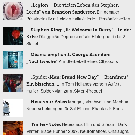
„Legion – Die vielen Leben des Stephen
Ein genialer
Leeds“ von Brandon Sanderson
Privatdetektiv mit vielen halluzinierten Persönlichkeiten
Stephen King: „It: Welcome to Derry“ - In der
Die „große Depression“ als Hintergrund der 2.
Krise
Staffel
Obama empfiehlt: George Saunders
Am Sterbebett eines Öltycoons
„Nachtwache“
„Spider-Man: Brand New Day“ – Brandneu?
In Tom Hollands viertem Auftritt
Ein bisschen …
mutiert Spider-Man zum X-Men-Prequel
Manga-, Manhwa- und Manhua-
Neues aus Asien
Neuerscheinungen für Sci-Fi- und Phantastik-Fans
Neues aus Film und Stream: Dark
Trailer-Notes
Matter, Blade Runner 2099, Neuromancer, Onslaught,