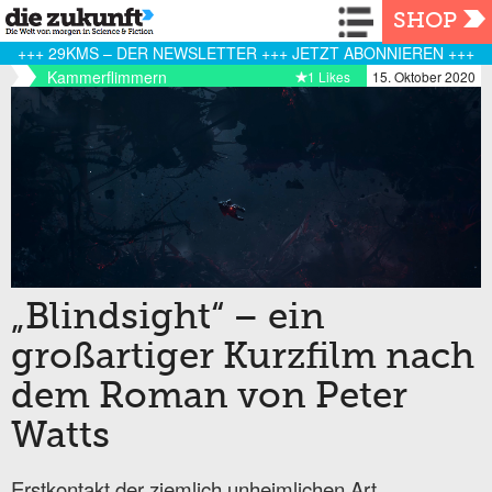
Navigation
SHOP
+++ 29KMS – DER NEWSLETTER +++ JETZT ABONNIEREN +++
Kammerflimmern
1 Likes
15. Oktober 2020
„Blindsight“ – ein
großartiger Kurzfilm nach
dem Roman von Peter
Watts
Erstkontakt der ziemlich unheimlichen Art