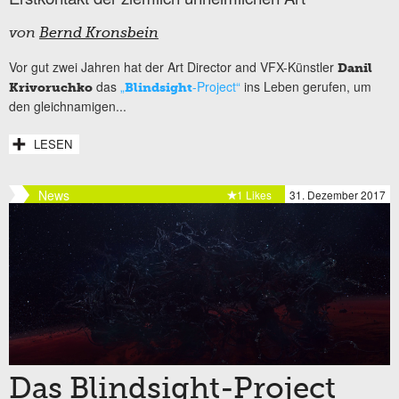
von
Bernd Kronsbein
Vor gut zwei Jahren hat der Art Director and VFX-Künstler
Danil
das
„
-Project“
ins Leben gerufen, um
Krivoruchko
Blindsight
den gleichnamigen...
LESEN
News
1 Likes
31. Dezember 2017
Das Blindsight-Project