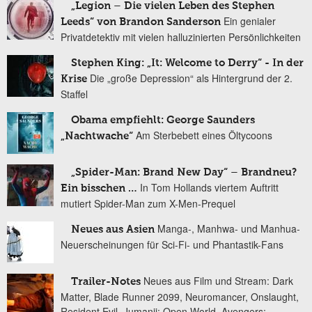
„Legion – Die vielen Leben des Stephen
Ein genialer
Leeds“ von Brandon Sanderson
Privatdetektiv mit vielen halluzinierten Persönlichkeiten
Stephen King: „It: Welcome to Derry“ - In der
Die „große Depression“ als Hintergrund der 2.
Krise
Staffel
Obama empfiehlt: George Saunders
Am Sterbebett eines Öltycoons
„Nachtwache“
„Spider-Man: Brand New Day“ – Brandneu?
In Tom Hollands viertem Auftritt
Ein bisschen …
mutiert Spider-Man zum X-Men-Prequel
Manga-, Manhwa- und Manhua-
Neues aus Asien
Neuerscheinungen für Sci-Fi- und Phantastik-Fans
Neues aus Film und Stream: Dark
Trailer-Notes
Matter, Blade Runner 2099, Neuromancer, Onslaught,
Resident Evil, Jumanji: Open World, Avengers: