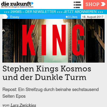
Navigation
SHOP
+++ 29KMS – DER NEWSLETTER +++ JETZT ABONNIEREN +++
Essay
3 Likes
18. August 2017
Stephen Kings Kosmos
und der Dunkle Turm
Repost: Ein Streifzug durch beinahe sechstausend
Seiten Epos
von
Lars Zwickies