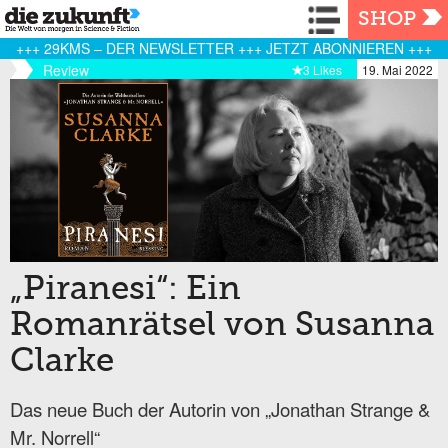
Navigation
SHOP
+++ 29KMS – DER NEWSLETTER +++ JETZT ABONNIEREN +++
Review
3 Likes
19. Mai 2022
„Piranesi“: Ein
Romanrätsel von Susanna
Clarke
Das neue Buch der Autorin von „Jonathan Strange &
Mr. Norrell“