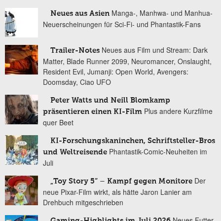
Manga-, Manhwa- und Manhua-
Neues aus Asien
Neuerscheinungen für Sci-Fi- und Phantastik-Fans
Neues aus Film und Stream: Dark
Trailer-Notes
Matter, Blade Runner 2099, Neuromancer, Onslaught,
Resident Evil, Jumanji: Open World, Avengers:
Doomsday, Ciao UFO
Peter Watts und Neill Blomkamp
Plus andere Kurzfilme
präsentieren einen KI-Film
quer Beet
KI-Forschungskaninchen, Schriftsteller-Bros
Phantastik-Comic-Neuheiten im
und Weltreisende
Juli
Der
„Toy Story 5“ – Kampf gegen Monitore
neue Pixar-Film wirkt, als hätte Jaron Lanier am
Drehbuch mitgeschrieben
Neues Futter
Gaming-Highlights im Juli 2026