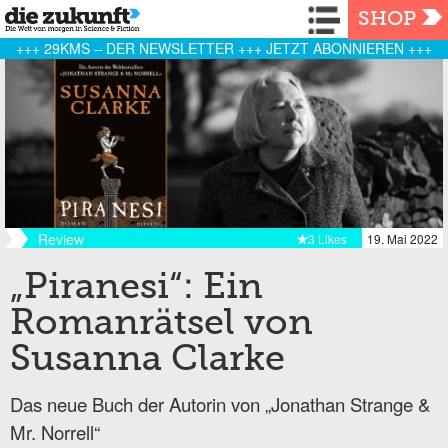
Navigation
SHOP
+++ 29KMS – DER NEWSLETTER +++ JETZT ABONNIEREN +++
Review
3 Likes
19. Mai 2022
„Piranesi“: Ein
Romanrätsel von
Susanna Clarke
Das neue Buch der Autorin von „Jonathan Strange &
Mr. Norrell“