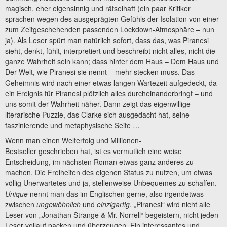
magisch, eher eigensinnig und rätselhaft (ein paar Kritiker
sprachen wegen des ausgeprägten Gefühls der Isolation von einer
zum Zeitgeschehenden passenden Lockdown-Atmosphäre – nun
ja). Als Leser spürt man natürlich sofort, dass das, was Piranesi
sieht, denkt, fühlt, interpretiert und beschreibt nicht alles, nicht die
ganze Wahrheit sein kann; dass hinter dem Haus – Dem Haus und
Der Welt, wie Piranesi sie nennt – mehr stecken muss. Das
Geheimnis wird nach einer etwas langen Wartezeit aufgedeckt, da
ein Ereignis für Piranesi plötzlich alles durcheinanderbringt – und
uns somit der Wahrheit näher. Dann zeigt das eigenwillige
literarische Puzzle, das Clarke sich ausgedacht hat, seine
faszinierende und metaphysische Seite …
Wenn man einen Welterfolg und Millionen-
Bestseller geschrieben hat, ist es vermutlich eine weise
Entscheidung, im nächsten Roman etwas ganz anderes zu
machen. Die Freiheiten des eigenen Status zu nutzen, um etwas
völlig Unerwartetes und ja, stellenweise Unbequemes zu schaffen.
Unique
nennt man das im Englischen gerne, also irgendetwas
zwischen
ungewöhnlich
und
einzigartig
. „Piranesi“ wird nicht alle
Leser von „Jonathan Strange & Mr. Norrell“ begeistern, nicht jeden
Leser vollauf packen und überzeugen. Ein interessantes und