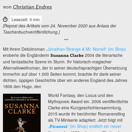
von
Christian Endres
Lesezeit: 3 min.
[Repost des Artikels vom 24. November 2020 aus Anlass der
Taschenbuchveröffentlichung.]
***
Mit ihrem Debütroman
„Jonathan Strange & Mr. Norrell“ (im Shop)
eroberte die Engländerin
2004 die literarische
Susanna Clarke
und fantastische Szene im Sturm. Ihr historisch-magischer
Alternativweltroman, der in seiner deutschsprachigen Übersetzung
immerhin auf über 1.000 Seiten kommt, brachte ihr dank seiner
dichten, üppigen Geschichte über ein anderes England des Jahres
1806 den Hugo, den
World Fantasy, den Locus und den
Mythopoeic Award ein. 2006 veröffentlichte
Clarke eine Kurzgeschichtensammlung,
2015 wurde ihr berühmter Romanerstling
als TV-Miniserie adaptiert. Jetzt folgt mit
„
“ (im Shop) endlich ein neuer
Piranesi