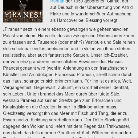
Roman
der 1959 geborenen Clarke, der
auf Deutsch in der Übersetzung von Astrid
Finke und in wunderschöner Aufmachung
als Hardcover bei Blessing vorliegt.
„Piranesi“ setzt in einem ebenso gewaltigen wie geheimnisvollen
Palast von einem Haus ein, dessen zyklopische Dimensionen kaum
zu erfassen sind. Tausende (oder mehr?) Vestibüle und Säle reihen
sich scheinbar endlos aneinander, und in vielen von ihnen stehen
realistische, aber auch fantastische Statuen. Unser Ich-Erzähler,
der vom einzig anderen menschlichen Bewohner des Hauses
Piranesi genannt wird (wohl in Anlehnung an den französischen
Künstler und Archäologen Francesco Piranesi), streift schon durch
das Haus, solange er sich erinnern kann. Für ihn ist es alles, Welt,
Vergangenheit, Gegenwart, Zukunft, ein Großteil seiner Identität,
sein Leben. Unten brandet das Meer durch überflutete Säle,
weshalb Piranesi auf seinen Streifzügen zum Erforschen und
Katalogisieren die Gezeiten immer im Blick behalten muss.
Gleichzeitig versorgt ihn das Meer mit Fisch und Tang, die er zu
Essen und zu Kleidung verarbeiten kann. Der Dritte Stock gehört
dagegen den Wolken und liefert mit dem Regen das Trinkwasser,
das durch das teils marode Gemäuer strömt. Während der andere