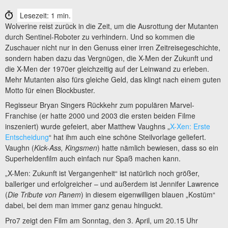
Lesezeit: 1 min.
Wolverine reist zurück in die Zeit, um die Ausrottung der Mutanten
durch Sentinel-Roboter zu verhindern. Und so kommen die
Zuschauer nicht nur in den Genuss einer irren Zeitreisegeschichte,
sondern haben dazu das Vergnügen, die X-Men der Zukunft und
die X-Men der 1970er gleichzeitig auf der Leinwand zu erleben.
Mehr Mutanten also fürs gleiche Geld, das klingt nach einem guten
Motto für einen Blockbuster.
Regisseur Bryan Singers Rückkehr zum populären Marvel-
Franchise (er hatte 2000 und 2003 die ersten beiden Filme
inszeniert) wurde gefeiert, aber Matthew Vaughns „
X-Xen: Erste
Entscheidung
“ hat ihm auch eine schöne Steilvorlage geliefert.
Vaughn (
Kick-Ass, Kingsmen
) hatte nämlich bewiesen, dass so ein
Superheldenfilm auch einfach nur Spaß machen kann.
„X-Men: Zukunft ist Vergangenheit“ ist natürlich noch größer,
balleriger und erfolgreicher – und außerdem ist Jennifer Lawrence
(
Die Tribute von Panem
) in diesem eigenwilligen blauen „Kostüm“
dabei, bei dem man immer ganz genau hinguckt.
Pro7 zeigt den Film am Sonntag, den 3. April, um 20.15 Uhr