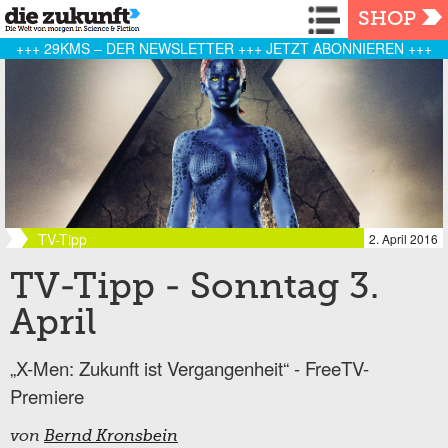
Navigation
SHOP
+++ 29KMS – DER NEWSLETTER +++ JETZT ABONNIEREN +++
TV-Tipp
2. April 2016
TV-Tipp - Sonntag 3.
April
„X-Men: Zukunft ist Vergangenheit“ - FreeTV-
Premiere
von
Bernd Kronsbein