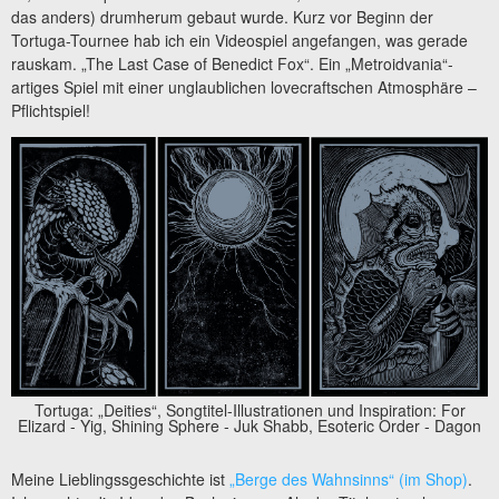
das anders) drumherum gebaut wurde. Kurz vor Beginn der
Tortuga-Tournee hab ich ein Videospiel angefangen, was gerade
rauskam. „The Last Case of Benedict Fox“. Ein „Metroidvania“-
artiges Spiel mit einer unglaublichen lovecraftschen Atmosphäre –
Pflichtspiel!
Tortuga: „Deities“, Songtitel-Illustrationen und Inspiration: For
Elizard - Yig, Shining Sphere - Juk Shabb, Esoteric Order - Dagon
Meine Lieblingssgeschichte ist
„Berge des Wahnsinns“ (im Shop)
.