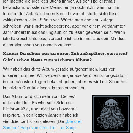
Ich mochte die Idee des Buchs immer. Als der Titel erstmals
herauskam, wussten die Menschen ja noch nicht, was man im
Inneren der Antarktis finden kann. Lovecraft stellte sich diese
zyklopischen, alten Städte vor. Würde man das heutzutage
schreiben, wär’s nicht schockierend, aber vor einem verdammten
Jahrhundert muss das unglaublich zu lesen gewesen sein. Wenn
ich die Geschichte lese, versuche ich sie immer aus dem Mindset
eines Menschen von damals zu lesen.
Kannst Du schon was zu euren Zukunftsplänen verraten?
Gibt’s schon News zum nächsten Album?
Wir haben das dritte Album gerade aufgenommen, kurz vor
unserer Tournee. Wir werden das genaue Veröffentlichungsdatum
in den nächsten Tagen bekannt geben, aber es wird mit Sicherheit
im letzten Quartal dieses Jahres erscheinen.
Das Album wird sich sehr von „Deities“
unterscheiden. Es wird sehr Science-
Fiction-mäßig, aber nicht von Lovecraft
inspiriert. In den letzten Jahren habe ich
viel Science-Fiction gelesen (Die
„Die drei
Sonnen“-Saga von Cixin Liu – im Shop –