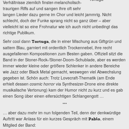
Verhältnisse ziemlich finster-melancholisch-
traurigen Riffs auf und sangen ihre oft sehr
langen Lieder dazu gerne im Chor und leicht jammrig. Nicht
schlecht, doch der Funke sprang nicht so ganz über – aber
vielleicht ist so eine Frohnatur wie ich auch nicht unbedingt das
richtige Publikum.
Sehr cool dann
, die in einer Mischung aus Giftgrün und
Tortuga
sattem Blau, garniert mit ordentlich Trockennebel, ihre recht
ausgefallenen Kompositionen zum Besten gaben. Offiziell sitzt die
Band in der Stoner-Rock-/Stoner-Doom-Schublade, aber es werden
immer wieder kleine oder größere Schlenker in andere Bereiche
wie Jazz oder Black Metal gemacht, weswegen viel Abwechslung
gegeben ist. Schön auch: Trotz Lovecraft-Thematik (am Ende
erhielt dessen
cosmic horror
via Synthesizer-Drone eine direkte
musikalische Vertonung) kam der Humor nicht zu kurz und es gab
einen Song über einen eifersüchtigen Schlangengott …
***
… aber dazu mehr im nun folgenden Teil, denn der denkwürdige
Auftritt war Anlass für ein kurzes Gespräch mit
, einem
Pablo
Mitglied der Band: