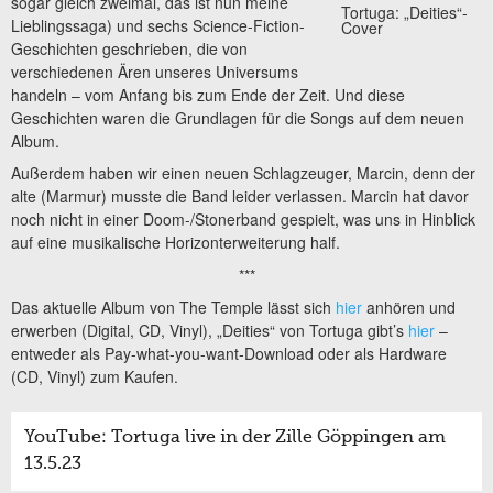
sogar gleich zweimal, das ist nun meine
Tortuga: „Deities“-
Lieblingssaga) und sechs Science-Fiction-
Cover
Geschichten geschrieben, die von
verschiedenen Ären unseres Universums
handeln – vom Anfang bis zum Ende der Zeit. Und diese
Geschichten waren die Grundlagen für die Songs auf dem neuen
Album.
Außerdem haben wir einen neuen Schlagzeuger, Marcin, denn der
alte (Marmur) musste die Band leider verlassen. Marcin hat davor
noch nicht in einer Doom-/Stonerband gespielt, was uns in Hinblick
auf eine musikalische Horizonterweiterung half.
***
Das aktuelle Album von The Temple lässt sich
hier
anhören und
erwerben (Digital, CD, Vinyl), „Deities“ von Tortuga gibt’s
hier
–
entweder als Pay-what-you-want-Download oder als Hardware
(CD, Vinyl) zum Kaufen.
YouTube: Tortuga live in der Zille Göppingen am
13.5.23