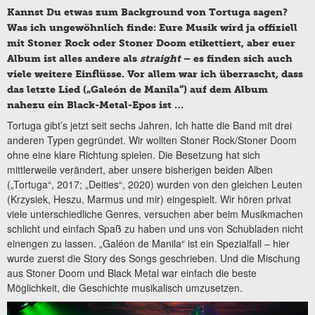
Kannst Du etwas zum Background von Tortuga sagen?
Was ich ungewöhnlich finde: Eure Musik wird ja offiziell
mit Stoner Rock oder Stoner Doom etikettiert, aber euer
Album ist alles andere als
straight
– es finden sich auch
viele weitere Einflüsse. Vor allem war ich überrascht, dass
das letzte Lied („Galeón de Manila“) auf dem Album
nahezu ein Black-Metal-Epos ist …
Tortuga gibt’s jetzt seit sechs Jahren. Ich hatte die Band mit drei
anderen Typen gegründet. Wir wollten Stoner Rock/Stoner Doom
ohne eine klare Richtung spielen. Die Besetzung hat sich
mittlerweile verändert, aber unsere bisherigen beiden Alben
(„Tortuga“, 2017; „Deities“, 2020) wurden von den gleichen Leuten
(Krzysiek, Heszu, Marmus und mir) eingespielt. Wir hören privat
viele unterschiedliche Genres, versuchen aber beim Musikmachen
schlicht und einfach Spaß zu haben und uns von Schubladen nicht
einengen zu lassen. „Galéon de Manila“ ist ein Spezialfall – hier
wurde zuerst die Story des Songs geschrieben. Und die Mischung
aus Stoner Doom und Black Metal war einfach die beste
Möglichkeit, die Geschichte musikalisch umzusetzen.