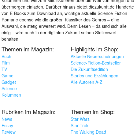
Kolumnen und will zum Mitdiskutieren über die Welt von morgen und
übermorgen einladen. Darüber hinaus bietet diezukunft.de Hunderte
von E-Books zum Download an, wichtige aktuelle Science-Fiction-
Romane ebenso wie die großen Klassiker des Genres – eine
Auswahl, die stetig erweitert wird. Denn Lesen – da sind sich alle
einig – wird auch in der digitalen Zukunft seinen Stellenwert
behalten.
Themen im Magazin:
Highlights im Shop:
Buch
Aktuelle Neuerscheinungen
Film
Science-Fiction-Bestseller
TV
Die Zukunftsedition
Game
Stories und Erzählungen
Gadget
Alle Autoren A-Z
Science
Kolumnen
Rubriken im Magazin:
Themen im Shop:
News
Star Wars
Essay
Star Trek
Review
The Walking Dead