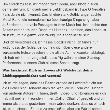
Um ehrlich zu sein, wir mögen zwar Doom, aber blödeln auch
gerne viel rum. Ich glaub meine Lieblingsband ist Type O Negative.
Falls du sie nicht kennst: Das ist eine stark Gothic-angehauchte
Metal-Band, die normalerweise über traurige Dinge singt, aber
außerdem humorvolle Passagen in ihrer Musik hat. Ich mochte den
Ansatz immer, traurige Dinge mit Humor zu nehmen, das Leben ist
zu kurz, um die ganze Zeit traurig und angepisst zu sein.
Und ich versichere dir, ich hasse Godzilla nicht! Ich fand’s nur
lustig, dass der Schlangengott Yig sich über diese andere
verdammte Echse beschwert, die all die Aufmerksamkeit abkriegt.
Ich hab mir immer vorgestellt, dass Yig während einer Standup-
Performance in einem Club all diese Sachen sagt.
Was fasziniert Dich an Lovecraft? Welche ist deine
Lieblingsgeschichte und warum?
Ich würde sagen, dass das Faszinierende an Lovecraft nicht nur
die Bücher sind, sondern auch die Welt, die in Form von Büchern
von anderen Autoren, Filmen, Brett-, Video- und Rollenspielen (ich
hab mit meinen Freunden immer „Call of Cthulhu“ gespielt und bin
immer als erstes gestorben – man würde denken, dass es einfach
ist, einen simplen Zombie zu erschießen, aber die Würfel sehen