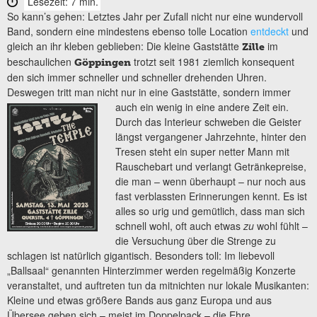
Lesezeit: 7 min.
So kann’s gehen: Letztes Jahr per Zufall nicht nur eine wundervoll
Band, sondern eine mindestens ebenso tolle Location
entdeckt
und
gleich an ihr kleben geblieben: Die kleine Gaststätte
im
Zille
beschaulichen
trotzt seit 1981 ziemlich konsequent
Göppingen
den sich immer schneller und schneller drehenden Uhren.
Deswegen tritt man nicht nur in eine Gaststätte, sondern immer
auch ein wenig in eine andere Zeit ein.
Durch das Interieur schweben die Geister
längst vergangener Jahrzehnte, hinter den
Tresen steht ein super netter Mann mit
Rauschebart und verlangt Getränkepreise,
die man – wenn überhaupt – nur noch aus
fast verblassten Erinnerungen kennt. Es ist
alles so urig und gemütlich, dass man sich
schnell wohl, oft auch etwas
zu
wohl fühlt –
die Versuchung über die Strenge zu
schlagen ist natürlich gigantisch. Besonders toll: Im liebevoll
„Ballsaal“ genannten Hinterzimmer werden regelmäßig Konzerte
veranstaltet, und auftreten tun da mitnichten nur lokale Musikanten:
Kleine und etwas größere Bands aus ganz Europa und aus
Übersee geben sich – meist im Doppelpack – die Ehre.