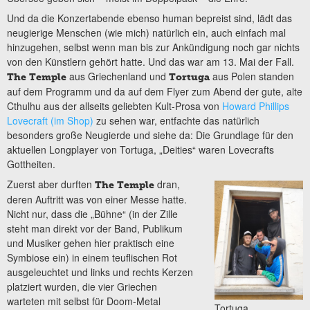
Und da die Konzertabende ebenso human bepreist sind, lädt das
neugierige Menschen (wie mich) natürlich ein, auch einfach mal
hinzugehen, selbst wenn man bis zur Ankündigung noch gar nichts
von den Künstlern gehört hatte. Und das war am 13. Mai der Fall.
aus Griechenland und
aus Polen standen
The Temple
Tortuga
auf dem Programm und da auf dem Flyer zum Abend der gute, alte
Cthulhu aus der allseits geliebten Kult-Prosa von
Howard Phillips
Lovecraft (im Shop)
zu sehen war, entfachte das natürlich
besonders große Neugierde und siehe da: Die Grundlage für den
aktuellen Longplayer von Tortuga, „Deities“ waren Lovecrafts
Gottheiten.
Zuerst aber durften
dran,
The Temple
deren Auftritt was von einer Messe hatte.
Nicht nur, dass die „Bühne“ (in der Zille
steht man direkt vor der Band, Publikum
und Musiker gehen hier praktisch eine
Symbiose ein) in einem teuflischen Rot
ausgeleuchtet und links und rechts Kerzen
platziert wurden, die vier Griechen
warteten mit selbst für Doom-Metal
Tortuga