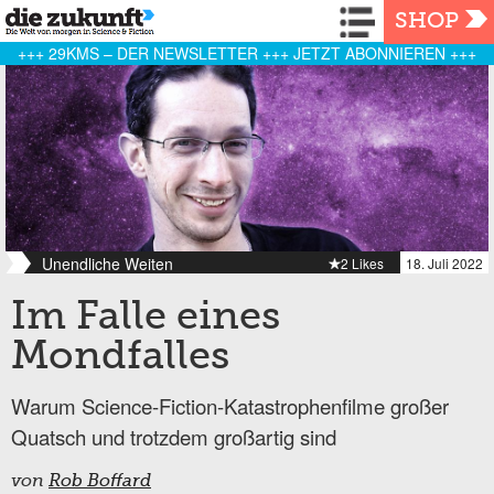
Navigation
SHOP
+++ 29KMS – DER NEWSLETTER +++ JETZT ABONNIEREN +++
Unendliche Weiten
2 Likes
18. Juli 2022
Im Falle eines
Mondfalles
Warum Science-Fiction-Katastrophenfilme großer
Quatsch und trotzdem großartig sind
von
Rob Boffard