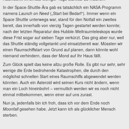
In der Space-Shuttle-Ära gab es tatsächlich ein NASA-Programm
namens
Launch on Need
(„Start bei Bedarf“). Immer wenn ein
Space Shuttle unterwegs war, stand für den Notfall ein zweites
bereit, das innerhalb von vierzig Tagen gestartet werden konnte;
nach der letzten Reparatur des Hubble-Weltraumteleskops wurde
diese Frist sogar auf sieben Tage verkürzt. Das ging aber nur, weil
das Shuttle ständig vollgetankt und einsatzbereit war. Müssten wir
einen Raumschiffstart von Grund auf planen, dann könnte wohl
niemand verhindern, dass der Mond auf Ihr Haus fällt.
Zum Glück spielt das keine allzu große Rolle. Es gibt nur sehr, sehr
wenige die Erde bedrohende Katastrophen, die durch den
möglichst schnellen Start eines Raumschiffs abgewendet werden
könnten. Auch ein Asteroid wird seinen Kurs nicht ändern, wenn
man ein Loch hineinbohrt – vermutlich werden wir es noch nicht
einmal mitbekommen, wenn einer auf uns zurast.
Nun ja, jedenfalls bin ich froh, dass ich vor dem Ende noch
Moonfall
gesehen habe. Jetzt kann ich als glücklicher Mensch
sterben.