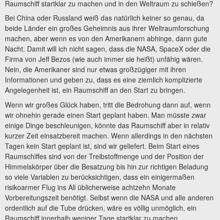
Raumschiff startklar zu machen und in den Weltraum zu schießen?
Bei China oder Russland weiß das natürlich keiner so genau, da
beide Länder ein großes Geheimnis aus ihrer Weltraumforschung
machen, aber wenn es von den Amerikanern abhinge, dann gute
Nacht. Damit will ich nicht sagen, dass die NASA, SpaceX oder die
Firma von Jeff Bezos (wie auch immer sie heißt) unfähig wären.
Nein, die Amerikaner sind nur etwas großzügiger mit ihren
Informationen und geben zu, dass es eine ziemlich komplizierte
Angelegenheit ist, ein Raumschiff an den Start zu bringen.
Wenn wir großes Glück haben, tritt die Bedrohung dann auf, wenn
wir ohnehin gerade einen Start geplant haben. Man müsste zwar
einige Dinge beschleunigen, könnte das Raumschiff aber in relativ
kurzer Zeit einsatzbereit machen. Wenn allerdings in den nächsten
Tagen kein Start geplant ist, sind wir geliefert. Beim Start eines
Raumschiffes sind von der Treibstoffmenge und der Position der
Himmelskörper über die Besatzung bis hin zur richtigen Beladung
so viele Variablen zu berücksichtigen, dass ein einigermaßen
risikoarmer Flug ins All üblicherweise achtzehn Monate
Vorbereitungszeit benötigt. Selbst wenn die NASA und alle anderen
ordentlich auf die Tube drücken, wäre es völlig unmöglich, ein
Raumschiff innerhalb weniger Tage startklar zu machen.