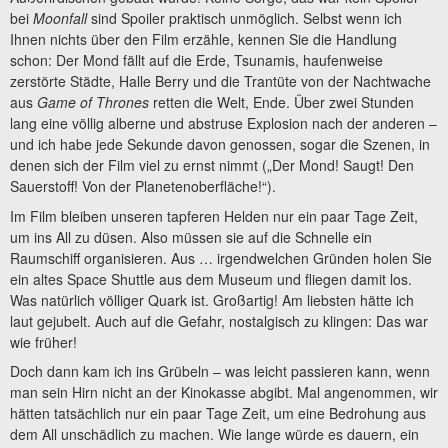
bei
Moonfall
sind Spoiler praktisch unmöglich. Selbst wenn ich
Ihnen nichts über den Film erzähle, kennen Sie die Handlung
schon: Der Mond fällt auf die Erde, Tsunamis, haufenweise
zerstörte Städte, Halle Berry und die Trantüte von der Nachtwache
aus
Game of Thrones
retten die Welt, Ende. Über zwei Stunden
lang eine völlig alberne und abstruse Explosion nach der anderen –
und ich habe jede Sekunde davon genossen, sogar die Szenen, in
denen sich der Film viel zu ernst nimmt („Der Mond! Saugt! Den
Sauerstoff! Von der Planetenoberfläche!“).
Im Film bleiben unseren tapferen Helden nur ein paar Tage Zeit,
um ins All zu düsen. Also müssen sie auf die Schnelle ein
Raumschiff organisieren. Aus … irgendwelchen Gründen holen Sie
ein altes Space Shuttle aus dem Museum und fliegen damit los.
Was natürlich völliger Quark ist. Großartig! Am liebsten hätte ich
laut gejubelt. Auch auf die Gefahr, nostalgisch zu klingen: Das war
wie früher!
Doch dann kam ich ins Grübeln – was leicht passieren kann, wenn
man sein Hirn nicht an der Kinokasse abgibt. Mal angenommen, wir
hätten tatsächlich nur ein paar Tage Zeit, um eine Bedrohung aus
dem All unschädlich zu machen. Wie lange würde es dauern, ein