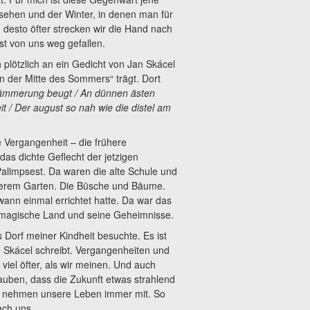
sehen und der Winter, in denen man für
desto öfter strecken wir die Hand nach
ist von uns weg gefallen.
 plötzlich an ein Gedicht von Jan Skácel
n der Mitte des Sommers“ trägt. Dort
 dämmerung beugt / An dünnen ästen
t / Der august so nah wie die distel am
e Vergangenheit – die frühere
as dichte Geflecht der jetzigen
Palimpsest. Da waren die alte Schule und
nserem Garten. Die Büsche und Bäume.
ann einmal errichtet hatte. Da war das
, magische Land und seine Geheimnisse.
 Dorf meiner Kindheit besuchte. Es ist
e Skácel schreibt. Vergangenheiten und
viel öfter, als wir meinen. Und auch
uben, dass die Zukunft etwas strahlend
ir nehmen unsere Leben immer mit. So
ach uns.