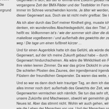
Die
vergangene Zeit der BMX-Räder und der Testbilder im Fern
ergrund
immer im Schnee verschwinden konnte. Je älter wir werden, 
dieser Gegenwart aus. Doch sie ist nicht mehr greifbar. Sie 
Als ich aber durch das Dorf meiner Kindheit ging, musste ich
denken, ein wundervolles Abschiedsgedicht, das den Titel „I
heißt es:
Vollkommen ist’s / wie der sommer sich über die
makellose vogelbeeren / und außerhalb des gewichts der zei
weg / Die tage um einen fußbreit kürzer ..
.
Und für einen Augenblick hatte ich das Gefühl, als würde di
Gegenwart, auf der ich meine Zukunft gebaut habe – durch d
Gegenwart hindurchscheinen. Als wäre die Wirklichkeit ein 
ihre vielen leeren Zimmer. Da war das grüne Dickicht in u
Die schiefen Pfosten des Zaunes, den irgendjemand irgendw
Flüstern der freundlichen Gespenster. Da waren das weite
Und so war es dann doch kein trauriger Tag, an dem ich das
alles immer noch dort: außerhalb des Gewichts der Zeit, wi
Gegenwarten vermischen sich nämlich. Sie tun das sehr oft, 
unsere Zukünfte sind Mischwesen, obwohl wir gemeinhin gla
Neues ist. Aber das stimmt nicht. Wohin wir auch gehen, w
wie die Leben der Menschen vor uns. Und der Menschen n