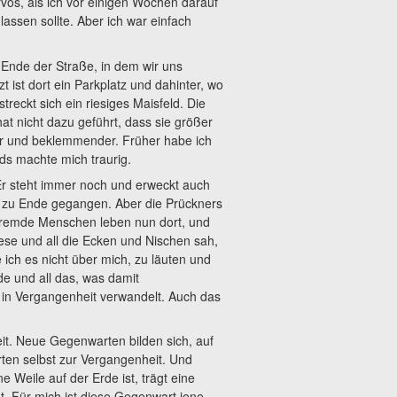
rvös, als ich vor einigen Wochen darauf
ssen sollte. Aber ich war einfach
 Ende der Straße, in dem wir uns
 ist dort ein Parkplatz und dahinter, wo
treckt sich ein riesiges Maisfeld. Die
at nicht dazu geführt, dass sie größer
ner und beklemmender. Früher habe ich
ds machte mich traurig.
Er steht immer noch und erweckt auch
e zu Ende gegangen. Aber die Prückners
Fremde Menschen leben nun dort, und
ese und all die Ecken und Nischen sah,
ich es nicht über mich, zu läuten und
e und all das, was damit
 in Vergangenheit verwandelt. Auch das
it. Neue Gegenwarten bilden sich, auf
en selbst zur Vergangenheit. Und
 Weile auf der Erde ist, trägt eine
t. Für mich ist diese Gegenwart jene