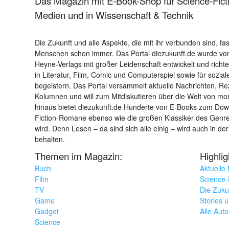
Das Magazin mit E-Book-Shop für Science-Ficti
Medien und in Wissenschaft & Technik
Die Zukunft und alle Aspekte, die mit ihr verbunden sind, fa
Menschen schon immer. Das Portal diezukunft.de wurde von
Heyne-Verlags mit großer Leidenschaft entwickelt und richtet 
in Literatur, Film, Comic und Computerspiel sowie für sozia
begeistern. Das Portal versammelt aktuelle Nachrichten, R
Kolumnen und will zum Mitdiskutieren über die Welt von m
hinaus bietet diezukunft.de Hunderte von E-Books zum Down
Fiction-Romane ebenso wie die großen Klassiker des Genres 
wird. Denn Lesen – da sind sich alle einig – wird auch in der
behalten.
Themen im Magazin:
Highli
Buch
Aktuelle
Film
Science-F
TV
Die Zuku
Game
Stories 
Gadget
Alle Aut
Science