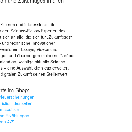
on und Zukünftiges in allen
szinieren und interessieren die
 den Science-Fiction-Experten des
sich an alle, die sich für „Zukünftiges“
le und technische Innovationen
ezensionen, Essays, Videos und
orgen und übermorgen einladen. Darüber
load an, wichtige aktuelle Science-
– eine Auswahl, die stetig erweitert
 digitalen Zukunft seinen Stellenwert
ghts im Shop:
 Neuerscheinungen
iction-Bestseller
nftsedition
und Erzählungen
oren A-Z