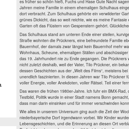
es früher so schön hieß, Fuchs und Hase Gute Nacht sagen. 
Jahren meine Familie in einem ehemaligen Schulhaus eing
dort verbracht. Zum Schulhaus gehörte ein verwilderter Ga
grünes Dickicht, das so weit reichte, wie es meine Fantasie
Garten oft das Flüstern von Gespenstern gehört. Glückliche
Das Schulhaus stand am unteren Ende einer steilen, kurvi
Straße wohnten die Prückners, eine befreundete Familie eb
Bauernhof, der damals zwar längst kein Bauernhof mehr w
Wohnhaus, Scheune, ehemaligen Ställen und abschüssiger 
das 19. Jahrhundert nie zu Ende gegangen. Die Prückners 
nicht zuletzt deshalb, weil der Vater, Tilo Prückner, ein bek
dessen Geschichten aus der „Welt des Films“, meistens bei 
unendlich faszinierten. In diesen Jahren war Tilo Prückner f
voller Energie, voller Anekdoten, voller Rätsel. Teil einer fe
n
Das waren die frühen 1980er-Jahre. Ich fuhr ein BMX-Rad, 
Testbild, Politik wurde in einer Stadt namens Bonn gemacht,
dass man darin einsinken und für immer verschwinden konn
Wie alles in unserem Universum ging auch die Zeit der Woc
niederbayerische Dorf irgendwann vorbei. Wir Kinder wurd
Lebensgeschichten, und die Erinnerung an diesen Ort verbla