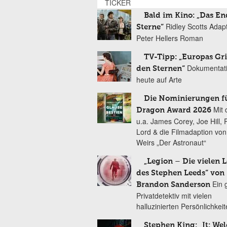
TICKER
Bald im Kino: „Das En
Ridley Scotts Adap
Sterne“
Peter Hellers Roman
TV-Tipp: „Europas Gri
Dokumentat
den Sternen“
heute auf Arte
Die Nominierungen f
Mit 
Dragon Award 2026
u.a. James Corey, Joe Hill, 
Lord & die Filmadaption vo
Weirs „Der Astronaut“
„Legion – Die vielen 
des Stephen Leeds“ von
Ein 
Brandon Sanderson
Privatdetektiv mit vielen
halluzinierten Persönlichkei
Stephen King: „It: We