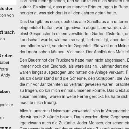
Dorf nicht mehr gesehen, und so fühlte ich mich seltsam ne
zufuhr. Es stimmt, dass man manche Erinnerungen in Ruhe la
de der
neugierig, was sich dort in all den Jahren getan hatte.
tion von
Das Dorf gibt es noch, doch das alte Schulhaus am unteren
eingemietet hatten, war irgendwann abgerissen worden. Jetzt
ff nach
einst Gespenster in einem verwilderten Garten flüsterten, ers
ion
Landschaft wurde, wie man so sagt, flurbereinigt, aber das h
und offener wirkt, sondern im Gegenteil: Sie wirkt nun klei
dort mehr sehen können. Viel mehr. Der Anblick des Maisfel
ür den
Den Bauernhof der Prückners hatte man nicht abgerissen. 
dabei
immer noch den Eindruck, als wäre das 19. Jahrhundert ni
Petra
waren längst ausgezogen und hatten die Anlage verkauft. 
n Andy
als ich davor stand und die Scheune, den Schuppen, die Wi
die mir vor Jahrzehnten so vertraut gewesen waren, brachte 
zu fragen, ob ich mich einmal umsehen könnte. Das Gebäud
Leben
zusammenhing, waren in weite Ferne gerückt. Es hatte sich
machte mich traurig.
genialer
Alles in unserem Universum verwandelt sich in Vergangenhe
die wir neue Zukünfte bauen. Dann werden diese Gegenwart
ten
irgendwann auch die Zukünfte. Jeder Mensch, der schon eine
lcome
Gegenwart in sich, auf der er einmal eine Zukunft gebaut ha