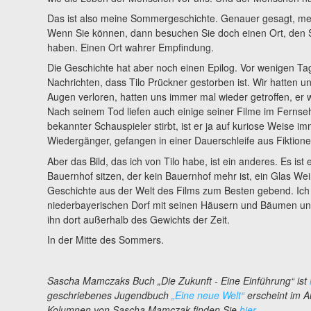
Das ist also meine Sommergeschichte. Genauer gesagt, m
Wenn Sie können, dann besuchen Sie doch einen Ort, den 
haben. Einen Ort wahrer Empfindung.
Die Geschichte hat aber noch einen Epilog. Vor wenigen Tag
Nachrichten, dass Tilo Prückner gestorben ist. Wir hatten un
Augen verloren, hatten uns immer mal wieder getroffen, er 
Nach seinem Tod liefen auch einige seiner Filme im Fernse
bekannter Schauspieler stirbt, ist er ja auf kuriose Weise i
Wiedergänger, gefangen in einer Dauerschleife aus Fiktione
Aber das Bild, das ich von Tilo habe, ist ein anderes. Es ist 
Bauernhof sitzen, der kein Bauernhof mehr ist, ein Glas Wei
Geschichte aus der Welt des Films zum Besten gebend. Ich 
niederbayerischen Dorf mit seinen Häusern und Bäumen un
ihn dort außerhalb des Gewichts der Zeit.
In der Mitte des Sommers.
Sascha Mamczaks Buch „Die Zukunft - Eine Einführung“ ist
geschriebenes Jugendbuch
„Eine neue Welt“
erscheint im A
Kolumnen von Sascha Mamczak finden Sie
hier
.