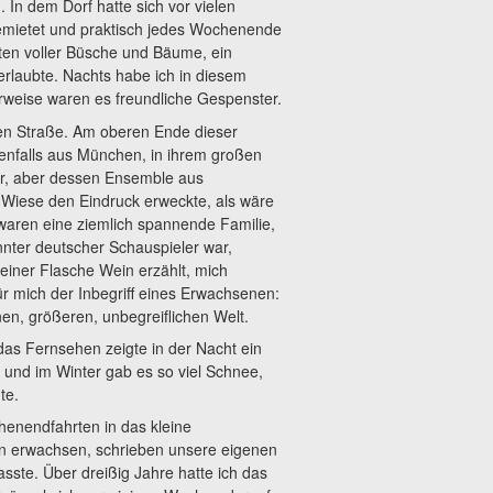
In dem Dorf hatte sich vor vielen
emietet und praktisch jedes Wochenende
rten voller Büsche und Bäume, ein
 erlaubte. Nachts habe ich in diesem
rweise waren es freundliche Gespenster.
gen Straße. Am oberen Ende dieser
enfalls aus München, in ihrem großen
ar, aber dessen Ensemble aus
Wiese den Eindruck erweckte, als wäre
waren eine ziemlich spannende Familie,
annter deutscher Schauspieler war,
einer Flasche Wein erzählt, mich
ür mich der Inbegriff eines Erwachsenen:
rnen, größeren, unbegreiflichen Welt.
das Fernsehen zeigte in der Nacht ein
 und im Winter gab es so viel Schnee,
te.
henendfahrten in das kleine
en erwachsen, schrieben unsere eigenen
sste. Über dreißig Jahre hatte ich das