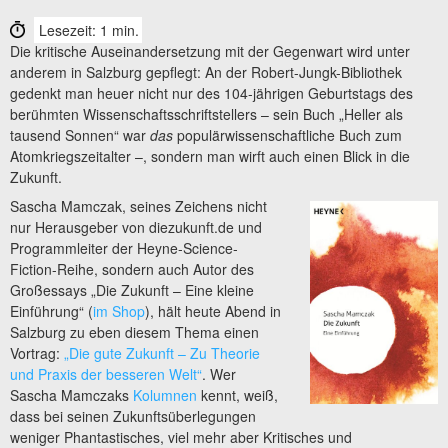
Lesezeit: 1 min.
Die kritische Auseinandersetzung mit der Gegenwart wird unter
anderem in Salzburg gepflegt: An der Robert-Jungk-Bibliothek
gedenkt man heuer nicht nur des 104-jährigen Geburtstags des
berühmten Wissenschaftsschriftstellers – sein Buch „Heller als
tausend Sonnen“ war
das
populärwissenschaftliche Buch zum
Atomkriegszeitalter –, sondern man wirft auch einen Blick in die
Zukunft.
Sascha Mamczak, seines Zeichens nicht
nur Herausgeber von diezukunft.de und
Programmleiter der Heyne-Science-
Fiction-Reihe, sondern auch Autor des
Großessays „Die Zukunft – Eine kleine
Einführung“ (
im Shop
), hält heute Abend in
Salzburg zu eben diesem Thema einen
Vortrag:
„Die gute Zukunft – Zu Theorie
und Praxis der besseren Welt“
. Wer
Sascha Mamczaks
Kolumnen
kennt, weiß,
dass bei seinen Zukunftsüberlegungen
weniger Phantastisches, viel mehr aber Kritisches und