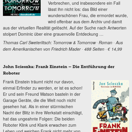
Verbrechen, und insbesondere ein Fall
lässt ihn nicht los: das Bild einer
wunderschönen Frau, die ermordet wurde,
wird offenbar aus dem Archiv und damit
aus der virtuellen Realität gelöscht. Auf der Suche nach Antworten
stolpert Dominic über eine grauenvolle Entdeckung …
Thomas Carl Sweterlitsch: Tomorrow & Tomorrow
Roman ∙ Aus
∙
dem Amerikanischen von Friedrich Mader ∙ 488 Seiten · € 14,99
John Scieszka: Frank Einstein – Die Entführung der
Roboter
Frank Einstein träumt nicht nur davon,
einmal Erfinder zu werden, er ist es schon!
Er und sein Freund Watson basteln in der
Garage Geräte, die die Welt noch nicht
gesehen hat. Als in einer stürmischen
Nacht der Blitz in ihre Werkstatt einschlägt,
hat das ungeahnte Folgen: Die beiden
Roboter Klink und Klank erwachen zum
Leben und weichen Frank nicht mehr von