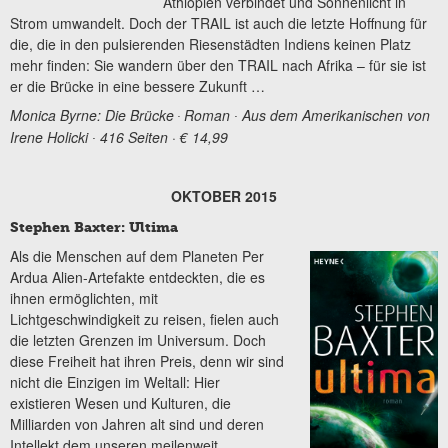
Äthiopien verbindet und Sonnenlicht in
Strom umwandelt. Doch der TRAIL ist auch die letzte Hoffnung für
die, die in den pulsierenden Riesenstädten Indiens keinen Platz
mehr finden: Sie wandern über den TRAIL nach Afrika – für sie ist
er die Brücke in eine bessere Zukunft …
Monica Byrne: Die Brücke
Roman ∙ Aus dem Amerikanischen von
∙
Irene Holicki ∙ 416 Seiten · € 14,99
OKTOBER 2015
Stephen Baxter: Ultima
Als die Menschen auf dem Planeten Per
Ardua Alien-Artefakte entdeckten, die es
ihnen ermöglichten, mit
Lichtgeschwindigkeit zu reisen, fielen auch
die letzten Grenzen im Universum. Doch
diese Freiheit hat ihren Preis, denn wir sind
nicht die Einzigen im Weltall: Hier
existieren Wesen und Kulturen, die
Milliarden von Jahren alt sind und deren
Intellekt dem unseren meilenweit