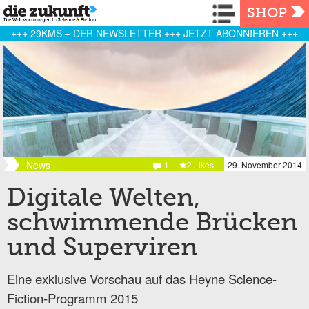
Navigation
SHOP
+++ 29KMS – DER NEWSLETTER +++ JETZT ABONNIEREN +++
News
1
2 Likes
29. November 2014
Digitale Welten,
schwimmende Brücken
und Superviren
Eine exklusive Vorschau auf das Heyne Science-
Fiction-Programm 2015