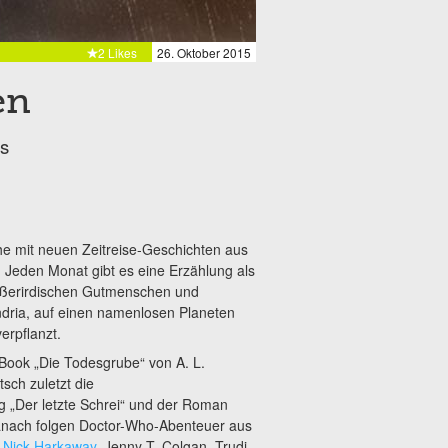
2 Likes
26. Oktober 2015
en
s
he mit neuen Zeitreise-Geschichten aus
 Jeden Monat gibt es eine Erzählung als
außerirdischen Gutmenschen und
ndria, auf einen namenlosen Planeten
verpflanzt.
ook „Die Todesgrube“ von A. L.
sch zuletzt die
 „Der letzte Schrei“ und der Roman
anach folgen Doctor-Who-Abenteuer aus
“
Nick Harkaway
, Jenny T. Colgan, Trudi