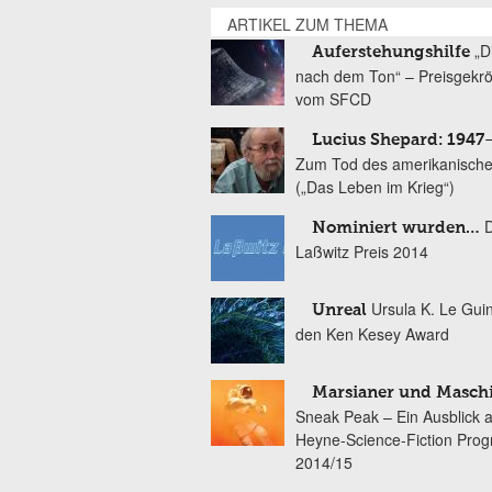
ARTIKEL ZUM THEMA
„D
Auferstehungshilfe
nach dem Ton“ – Preisgekr
vom SFCD
Lucius Shepard: 1947
Zum Tod des amerikanische
(„Das Leben im Krieg“)
Nominiert wurden…
Laßwitz Preis 2014
Ursula K. Le Gui
Unreal
den Ken Kesey Award
Marsianer und Masch
Sneak Peak – Ein Ausblick 
Heyne-Science-Fiction Pro
2014/15