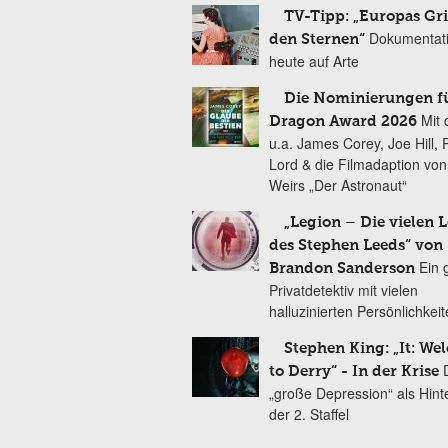
TV-Tipp: „Europas Gri
Dokumentat
den Sternen“
heute auf Arte
Die Nominierungen f
Mit 
Dragon Award 2026
u.a. James Corey, Joe Hill, 
Lord & die Filmadaption vo
Weirs „Der Astronaut“
„Legion – Die vielen 
des Stephen Leeds“ von
Ein 
Brandon Sanderson
Privatdetektiv mit vielen
halluzinierten Persönlichkei
Stephen King: „It: We
to Derry“ - In der Krise
„große Depression“ als Hint
der 2. Staffel