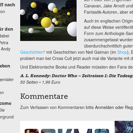
ff nach
Canavan, Jake Arnott und
ion
Fantastik-Autoren, aber e
Auch im englischen Origi
auf diese Weise veröffentli
ür den
Form zum Anthologie-Sa
dabei
zusammengefasst wurden. 
Petra
überdurchschnittlich gute
n Andy
Geschichten
“ mit Geschichten von Neil Gaiman (im
Shop
), 
probiert man bei Cross Cult jetzt auch mal die Variante mit
Und Elektronische Books und Reader müssten den Fans des 
Leben
A. L. Kennedy: Doctor Who – Zeitreisen 1: Die Todes
genialer
50 Seiten • 1,99 Euro
ten
Kommentare
lcome
Zum Verfassen von Kommentaren bitte
Anmelden oder Regis
Die
ergrund