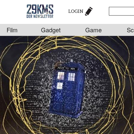
LOGIN
Film
Gadget
Game
Sc