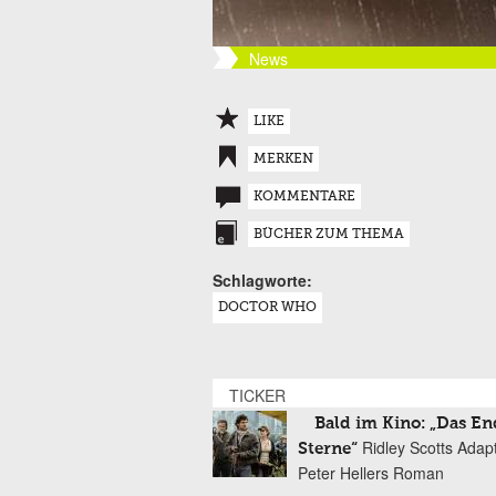
News
LIKE
MERKEN
KOMMENTARE
BÜCHER ZUM THEMA
Schlagworte:
DOCTOR WHO
TICKER
Bald im Kino: „Das En
Ridley Scotts Adap
Sterne“
Peter Hellers Roman