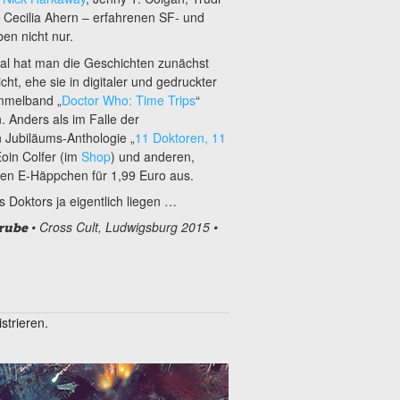
 Cecilia Ahern – erfahrenen SF- und
ben nicht nur.
nal hat man die Geschichten zunächst
cht, ehe sie in digitaler und gedruckter
mmelband „
Doctor Who: Time Trips
“
Anders als im Falle der
n Jubiläums-Anthologie „
11 Doktoren, 11
Eoin Colfer (im
Shop
) und anderen,
 den E-Häppchen für 1,99 Euro aus.
Doktors ja eigentlich liegen …
• Cross Cult, Ludwigsburg 2015 •
grube
trieren.