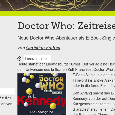
Doctor Who: Zeitreis
Neue Doctor Who-Abenteuer als E-Book-Single
von
Christian Endres
Lesezeit: 1 min.
Heute startet der Ludwigsburger Cross Cult Verlag eine Rei
dem Universum des britischen Kult-Franchise „Doctor Who“.
E-Book-Single, die den 
Timelord ins antike Alexa
oder in die ferne Zukunft 
Den Anfang macht das E-B
Kennedy, von der auf Deut
de der
tion von
Kurzgeschichtensammlung
„Paradies“ erschienen. D
der Feder von „Tigerman