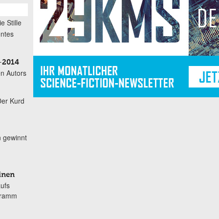
ie Stille
öntes
–2014
n Autors
Der Kurd
n gewinnt
inen
aufs
gramm