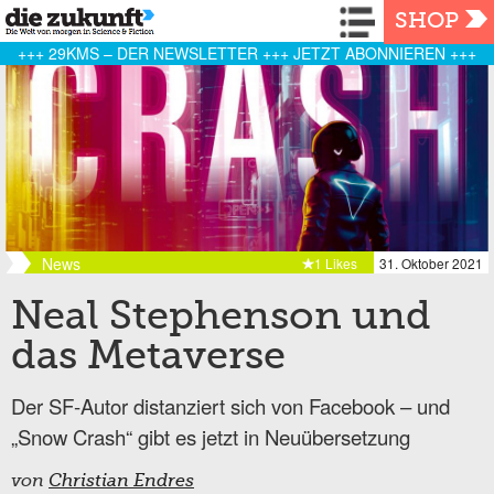
Navigation
SHOP
+++ 29KMS – DER NEWSLETTER +++ JETZT ABONNIEREN +++
News
1 Likes
31. Oktober 2021
Neal Stephenson und
das Metaverse
Der SF-Autor distanziert sich von Facebook – und
„Snow Crash“ gibt es jetzt in Neuübersetzung
von
Christian Endres