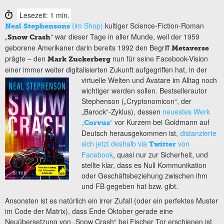
Lesezeit: 1 min.
(im Shop)
kultiger Science-Fiction-Roman
Neal Stephensons
„
“ war dieser Tage in aller Munde, weil der 1959
Snow Crash
geborene Amerikaner darin bereits 1992 den Begriff
Metaverse
prägte – den
nun für seine Facebook-Vision
Mark Zuckerberg
einer immer weiter digitalisierten Zukunft aufgegriffen hat, in
der
virtuelle Welten und Avatare im Alltag noch
wichtiger werden sollen. Bestsellerautor
Stephenson („Cryptonomicon“, der
„Barock“-Zyklus), dessen
neuestes Werk
„
“
vor Kurzem bei Goldmann auf
Corvus
Deutsch herausgekommen ist,
distanzierte
sich jetzt deshalb via
von
Twitter
Facebook
, quasi nur zur Sicherheit, und
stellte klar, dass es Null Kommunikation
oder Geschäftsbeziehung zwischen ihm
und FB gegeben hat bzw. gibt.
Ansonsten ist es natürlich ein irrer Zufall (oder ein perfektes Muster
im Code der Matrix), dass Ende Oktober gerade eine
Neuübersetzung von „Snow Crash“ bei Fischer Tor erschienen ist.