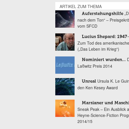
ARTIKEL ZUM THEMA
„D
Auferstehungshilfe
nach dem Ton“ – Preisgekr
vom SFCD
Lucius Shepard: 1947
Zum Tod des amerikanische
(„Das Leben im Krieg“)
Nominiert wurden…
Laßwitz Preis 2014
Ursula K. Le Gui
Unreal
den Ken Kesey Award
Marsianer und Masch
Sneak Peak – Ein Ausblick 
Heyne-Science-Fiction Pro
2014/15