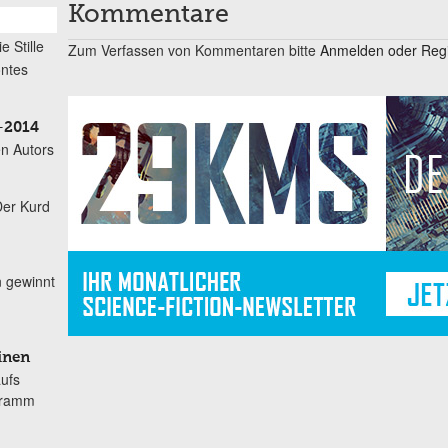
Kommentare
ie Stille
Zum Verfassen von Kommentaren bitte
Anmelden oder Regis
öntes
–2014
n Autors
Der Kurd
n gewinnt
inen
aufs
gramm