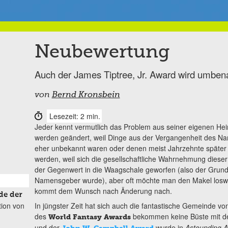
Neubewertung
Auch der James Tiptree, Jr. Award wird umben
von
Bernd Kronsbein
Lesezeit: 2 min.
Jeder kennt vermutlich das Problem aus seiner eigenen He
werden geändert, weil Dinge aus der Vergangenheit des Na
eher unbekannt waren oder denen meist Jahrzehnte späte
werden, weil sich die gesellschaftliche Wahrnehmung dieser
der Gegenwert in die Waagschale geworfen (also der Grun
Namensgeber wurde), aber oft möchte man den Makel losw
kommt dem Wunsch nach Änderung nach.
de der
tion von
In jüngster Zeit hat sich auch die fantastische Gemeinde 
des
bekommen keine Büste mit dem
World Fantasy Awards
und der
wurde in
Astounding 