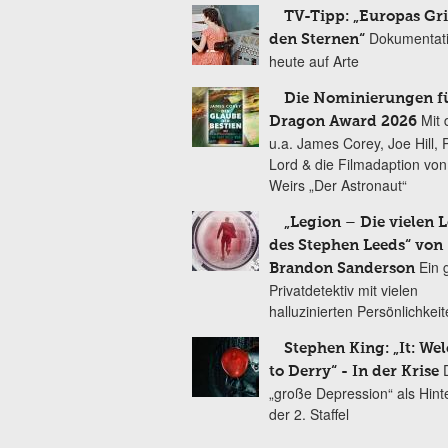
TV-Tipp: „Europas Gri
Dokumentat
den Sternen“
heute auf Arte
Die Nominierungen f
Mit 
Dragon Award 2026
u.a. James Corey, Joe Hill, 
Lord & die Filmadaption vo
Weirs „Der Astronaut“
„Legion – Die vielen 
des Stephen Leeds“ von
Ein 
Brandon Sanderson
Privatdetektiv mit vielen
halluzinierten Persönlichkei
Stephen King: „It: We
to Derry“ - In der Krise
„große Depression“ als Hint
der 2. Staffel