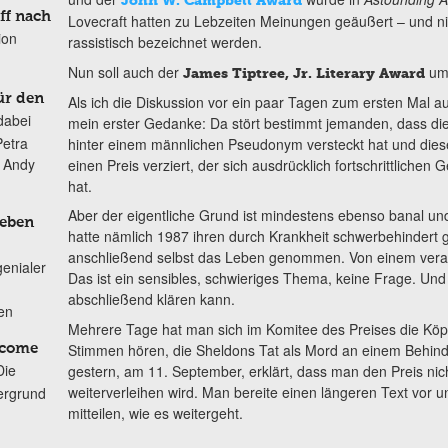
John W. Campbell Award
ff nach
Lovecraft hatten zu Lebzeiten Meinungen geäußert – und nic
ion
rassistisch bezeichnet werden.
Nun soll auch der
umb
James Tiptree, Jr. Literary Award
ür den
Als ich die Diskussion vor ein paar Tagen zum ersten Mal
dabei
mein erster Gedanke: Da stört bestimmt jemanden, dass die
Petra
hinter einem männlichen Pseudonym versteckt hat und die
n Andy
einen Preis verziert, der sich ausdrücklich fortschrittliche
hat.
Aber der eigentliche Grund ist mindestens ebenso banal und
Leben
hatte nämlich 1987 ihren durch Krankheit schwerbehindert
anschließend selbst das Leben genommen. Von einem vera
genialer
Das ist ein sensibles, schwieriges Thema, keine Frage. Und
abschließend klären kann.
ten
Mehrere Tage hat man sich im Komitee des Preises die Köpf
Stimmen hören, die Sheldons Tat als Mord an einem Behind
lcome
Die
gestern, am 11. September, erklärt, dass man den Preis ni
weiterverleihen wird. Man bereite einen längeren Text vor 
ergrund
mitteilen, wie es weitergeht.