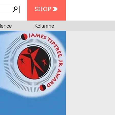
SHOP
ience
Kolumne