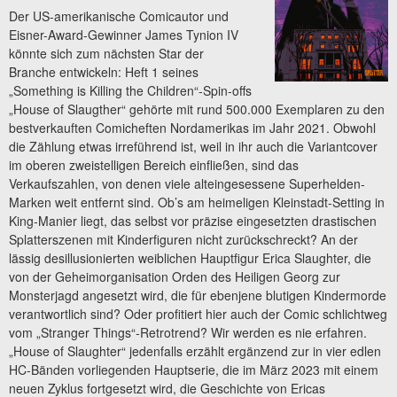
Der US-amerikanische Comicautor und
Eisner-Award-Gewinner James Tynion IV
könnte sich zum nächsten Star der
Branche entwickeln: Heft 1 seines
„Something is Killing the Children“-Spin-offs
„House of Slaugther“ gehörte mit rund 500.000 Exemplaren zu den
bestverkauften Comicheften Nordamerikas im Jahr 2021. Obwohl
die Zählung etwas irreführend ist, weil in ihr auch die Variantcover
im oberen zweistelligen Bereich einfließen, sind das
Verkaufszahlen, von denen viele alteingesessene Superhelden-
Marken weit entfernt sind. Ob’s am heimeligen Kleinstadt-Setting in
King-Manier liegt, das selbst vor präzise eingesetzten drastischen
Splatterszenen mit Kinderfiguren nicht zurückschreckt? An der
lässig desillusionierten weiblichen Hauptfigur Erica Slaughter, die
von der Geheimorganisation Orden des Heiligen Georg zur
Monsterjagd angesetzt wird, die für ebenjene blutigen Kindermorde
verantwortlich sind? Oder profitiert hier auch der Comic schlichtweg
vom „Stranger Things“-Retrotrend? Wir werden es nie erfahren.
„House of Slaughter“ jedenfalls erzählt ergänzend zur in vier edlen
HC-Bänden vorliegenden Hauptserie, die im März 2023 mit einem
neuen Zyklus fortgesetzt wird, die Geschichte von Ericas