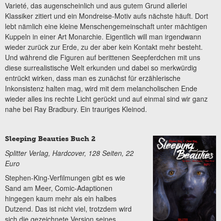
Varieté, das augenscheinlich und aus gutem Grund allerlei
Klassiker zitiert und ein Mondreise-Motiv aufs nächste häuft. Dort
lebt nämlich eine kleine Menschengemeinschaft unter mächtigen
Kuppeln in einer Art Monarchie. Eigentlich will man irgendwann
wieder zurück zur Erde, zu der aber kein Kontakt mehr besteht.
Und während die Figuren auf berittenen Seepferdchen mit uns
diese surrealistische Welt erkunden und dabei so merkwürdig
entrückt wirken, dass man es zunächst für erzählerische
Inkonsistenz halten mag, wird mit dem melancholischen Ende
wieder alles ins rechte Licht gerückt und auf einmal sind wir ganz
nahe bei Ray Bradbury. Ein trauriges Kleinod.
Sleeping Beauties Buch 2
Splitter Verlag, Hardcover, 128 Seiten, 22
Euro
Stephen-King-Verfilmungen gibt es wie
Sand am Meer, Comic-Adaptionen
hingegen kaum mehr als ein halbes
Dutzend. Das ist nicht viel, trotzdem wird
sich die gezeichnete Version seines