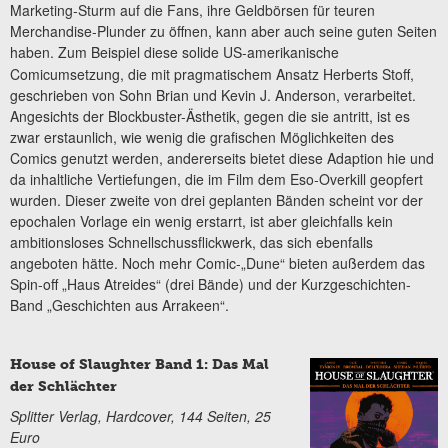
Marketing-Sturm auf die Fans, ihre Geldbörsen für teuren
Merchandise-Plunder zu öffnen, kann aber auch seine guten Seiten
haben.
Zum Beispiel diese solide US-amerikanische
Comicumsetzung, die mit pragmatischem Ansatz Herberts Stoff,
geschrieben von Sohn Brian und Kevin J. Anderson, verarbeitet.
Angesichts der Blockbuster-Ästhetik, gegen die sie antritt, ist es
zwar erstaunlich, wie wenig die grafischen Möglichkeiten des
Comics genutzt werden, andererseits bietet diese Adaption hie und
da inhaltliche Vertiefungen, die im Film dem Eso-Overkill geopfert
wurden. Dieser zweite von drei geplanten Bänden scheint vor der
epochalen Vorlage ein wenig erstarrt, ist aber gleichfalls kein
ambitionsloses Schnellschussflickwerk, das sich ebenfalls
angeboten hätte. Noch mehr Comic-„Dune“ bieten außerdem das
Spin-off „Haus Atreides“ (drei Bände) und der Kurzgeschichten-
Band „Geschichten aus Arrakeen“.
House of Slaughter Band 1: Das Mal
der Schlächter
Splitter Verlag, Hardcover, 144 Seiten, 25
Euro