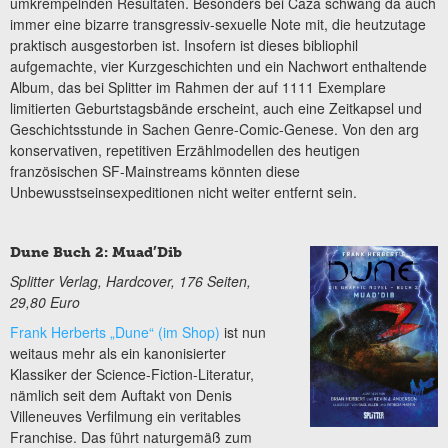
umkrempelnden Resultaten. Besonders bei Caza schwang da auch
immer eine bizarre transgressiv-sexuelle Note mit, die heutzutage
praktisch ausgestorben ist. Insofern ist dieses bibliophil
aufgemachte, vier Kurzgeschichten und ein Nachwort enthaltende
Album, das bei Splitter im Rahmen der auf 1111 Exemplare
limitierten Geburtstagsbände erscheint, auch eine Zeitkapsel und
Geschichtsstunde in Sachen Genre-Comic-Genese. Von den arg
konservativen, repetitiven Erzählmodellen des heutigen
französischen SF-Mainstreams könnten diese
Unbewusstseinsexpeditionen nicht weiter entfernt sein.
Dune Buch 2: Muad’Dib
Splitter Verlag, Hardcover, 176 Seiten,
29,80 Euro
Frank Herberts „Dune“ (im Shop)
ist nun
weitaus mehr als ein kanonisierter
Klassiker der Science-Fiction-Literatur,
nämlich seit dem Auftakt von Denis
Villeneuves Verfilmung ein veritables
Franchise. Das führt naturgemäß zum