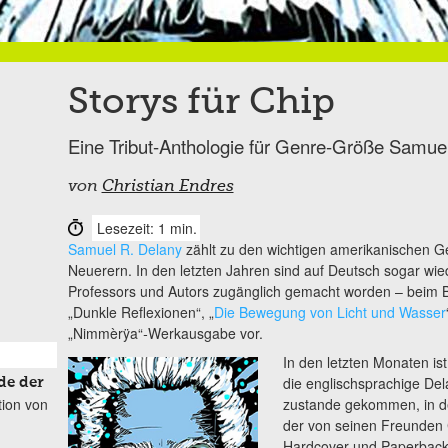
Storys für Chip
Eine Tribut-Anthologie für Genre-Größe Samue
von
Christian Endres
Lesezeit: 1 min.
Samuel R. Delany
zählt zu den wichtigen amerikanischen G
Neuerern. In den letzten Jahren sind auf Deutsch sogar w
Professors und Autors zugänglich gemacht worden – beim B
„Dunkle Reflexionen“, „
Die Bewegung von Licht und Wasser
„Nimmèrÿa“
-
Werkausgabe vor.
In den letzten Monaten is
die englischsprachige Dela
de der
tion von
zustande gekommen, in de
der von seinen Freunden 
Hardcover und Paperback