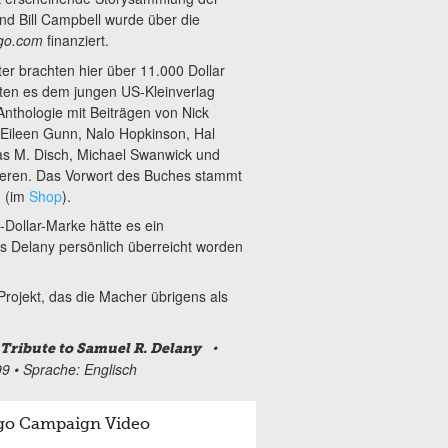
nd Bill Campbell wurde über die
ogo.com
finanziert.
er brachten hier über 11.000 Dollar
en es dem jungen US-Kleinverlag
Anthologie mit Beiträgen von Nick
 Eileen Gunn, Nalo Hopkinson, Hal
as M. Disch, Michael Swanwick und
ieren. Das Vorwort des Buches stammt
n (im
Shop
).
-Dollar-Marke hätte es ein
Delany persönlich überreicht worden
rojekt, das die Macher übrigens als
•
A Tribute to Samuel R. Delany
9 • Sprache: Englisch
gogo Campaign Video