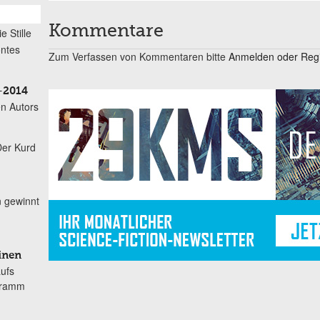
Kommentare
ie Stille
öntes
Zum Verfassen von Kommentaren bitte
Anmelden oder Regis
–2014
n Autors
Der Kurd
n gewinnt
inen
aufs
gramm