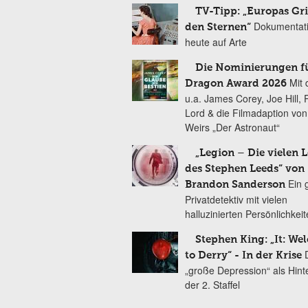
TV-Tipp: „Europas Gri
Dokumentat
den Sternen“
heute auf Arte
Die Nominierungen f
Mit 
Dragon Award 2026
u.a. James Corey, Joe Hill, 
Lord & die Filmadaption vo
Weirs „Der Astronaut“
„Legion – Die vielen 
des Stephen Leeds“ von
Ein 
Brandon Sanderson
Privatdetektiv mit vielen
halluzinierten Persönlichkei
Stephen King: „It: We
to Derry“ - In der Krise
„große Depression“ als Hint
der 2. Staffel