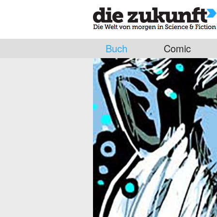
Buch
Comic