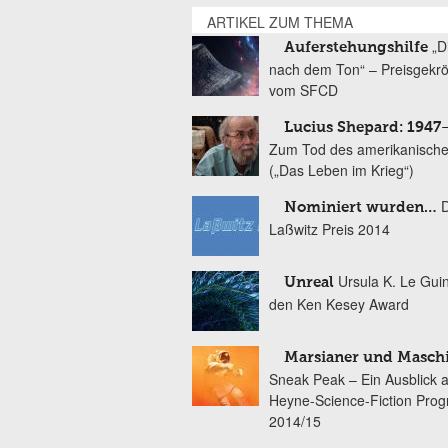
ARTIKEL ZUM THEMA
„D
Auferstehungshilfe
nach dem Ton“ – Preisgekr
vom SFCD
Lucius Shepard: 1947
Zum Tod des amerikanische
(„Das Leben im Krieg“)
Nominiert wurden…
Laßwitz Preis 2014
Ursula K. Le Gui
Unreal
den Ken Kesey Award
Marsianer und Masch
Sneak Peak – Ein Ausblick 
Heyne-Science-Fiction Pro
2014/15