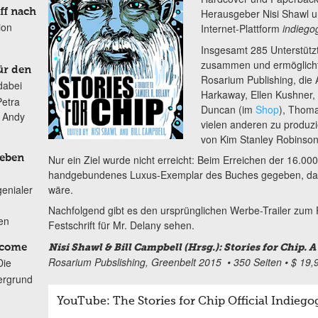
ff nach
Herausgeber Nisi Shawl u
ion
Internet-Plattform
indieg
Insgesamt 285 Unterstützt
zusammen und ermöglicht
ür den
Rosarium Publishing, die 
dabei
Harkaway, Ellen Kushner,
Petra
Duncan (im
Shop
), Thom
n Andy
vielen anderen zu produz
von Kim Stanley Robinso
Nur ein Ziel wurde nicht erreicht: Beim Erreichen der 16.000
Leben
handgebundenes Luxus-Exemplar des Buches gegeben, das 
wäre.
genialer
Nachfolgend gibt es den ursprünglichen Werbe-Trailer zum P
ten
Festschrift für Mr. Delany sehen.
Nisi Shawl & Bill Campbell (Hrsg.): Stories for Chip. 
lcome
Rosarium Pubslishing, Greenbelt 2015 • 350 Seiten • $ 19,9
Die
ergrund
YouTube: The Stories for Chip Official Indie