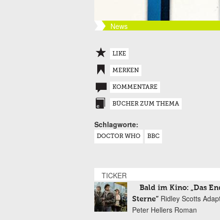
News
LIKE
MERKEN
KOMMENTARE
BÜCHER ZUM THEMA
Schlagworte:
DOCTOR WHO
BBC
TICKER
Bald im Kino: „Das En
Ridley Scotts Adap
Sterne“
Peter Hellers Roman