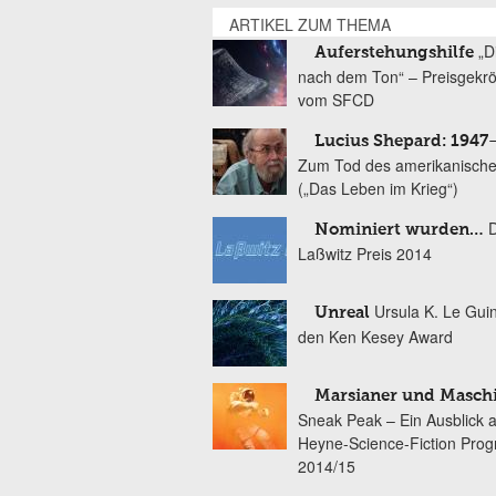
ARTIKEL ZUM THEMA
„D
Auferstehungshilfe
nach dem Ton“ – Preisgekr
vom SFCD
Lucius Shepard: 1947
Zum Tod des amerikanische
(„Das Leben im Krieg“)
Nominiert wurden…
Laßwitz Preis 2014
Ursula K. Le Gui
Unreal
den Ken Kesey Award
Marsianer und Masch
Sneak Peak – Ein Ausblick 
Heyne-Science-Fiction Pro
2014/15