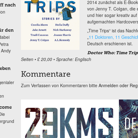
2014 zunächst als E-Book-
ff nach
von Jenny T. Colgan, die 
ion
und hier sogar kreativ a
aufgemachten Hardcovers v
„Time Trips“ ist das Nach
ür den
„
11 Doktoren, 11 Geschic
dabei
Deutsch erschienen ist.
Petra
n Andy
Doctor Who: Time Trip
Seiten • £ 20,00 • Sprache: Englisch
Leben
Kommentare
genialer
Zum Verfassen von Kommentaren bitte
Anmelden oder Regis
ten
lcome
Die
ergrund