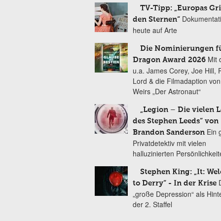
TV-Tipp: „Europas Gri
Dokumentat
den Sternen“
heute auf Arte
Die Nominierungen f
Mit 
Dragon Award 2026
u.a. James Corey, Joe Hill, 
Lord & die Filmadaption vo
Weirs „Der Astronaut“
„Legion – Die vielen 
des Stephen Leeds“ von
Ein 
Brandon Sanderson
Privatdetektiv mit vielen
halluzinierten Persönlichkei
Stephen King: „It: We
to Derry“ - In der Krise
„große Depression“ als Hint
der 2. Staffel