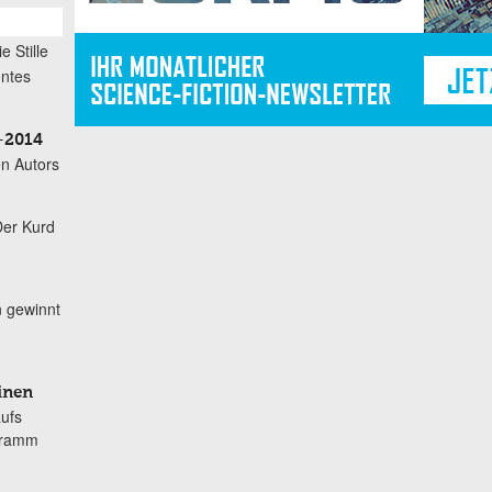
ie Stille
öntes
–2014
n Autors
Der Kurd
n gewinnt
inen
aufs
gramm