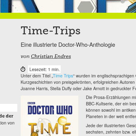
Time-Trips
Eine illustrierte Doctor-Who-Anthologie
von
Christian Endres
Lesezeit: 1 min.
Unter dem Titel „
Time Trips
“ wurden im englischsprachigen 
Kurzgeschichten von preisgekrönten, erfolgreichen Autoren
Joanne Harris, Stella Duffy oder Jake Arnott in gedruckter
Die Prosa-Erzählungen mi
BBC-Kultserie, der ein be
können sowohl im antiken
Planeten in der weit entfe
de der
tion von
Jede der illustrierten Gesc
sechsten, zehnten bzw. el