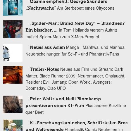
Obama empfiehlt: George Saunders
Am Sterbebett eines Öltycoons
„Nachtwache“
„Spider-Man: Brand New Day“ – Brandneu?
In Tom Hollands viertem Auftritt
Ein bisschen …
mutiert Spider-Man zum X-Men-Prequel
Manga-, Manhwa- und Manhua-
Neues aus Asien
Neuerscheinungen für Sci-Fi- und Phantastik-Fans
Neues aus Film und Stream: Dark
Trailer-Notes
Matter, Blade Runner 2099, Neuromancer, Onslaught,
Resident Evil, Jumanji: Open World, Avengers:
Doomsday, Ciao UFO
Peter Watts und Neill Blomkamp
Plus andere Kurzfilme
präsentieren einen KI-Film
quer Beet
KI-Forschungskaninchen, Schriftsteller-Bros
Phantastik-Comic-Neuheiten im
und Weltreisende