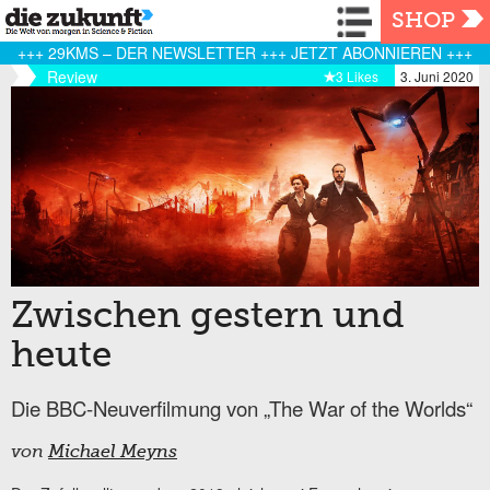
Navigation
SHOP
+++ 29KMS – DER NEWSLETTER +++ JETZT ABONNIEREN +++
Review
3 Likes
3. Juni 2020
Zwischen gestern und
heute
Die BBC-Neuverfilmung von „The War of the Worlds“
von
Michael Meyns