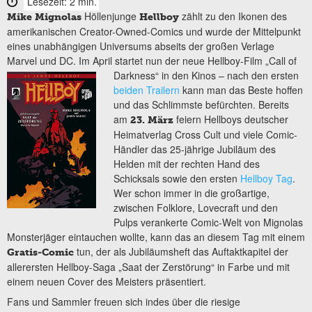
Lesezeit: 2 min.
Höllenjunge
zählt zu den Ikonen des
Mike Mignolas
Hellboy
amerikanischen Creator-Owned-Comics und wurde der Mittelpunkt
eines unabhängigen Universums abseits der großen Verlage
Marvel und DC. Im April startet nun der neue Hellboy-Film „Call of
Darkness“ in den
Kinos – nach den ersten
beiden Trailern
kann man das Beste hoffen
und das Schlimmste befürchten. Bereits
am
feiern Hellboys deutscher
23. März
Heimatverlag Cross Cult und viele Comic-
Händler das 25-jährige Jubiläum des
Helden mit der rechten Hand des
Schicksals sowie den ersten
Hellboy Tag
.
Wer schon immer in die großartige,
zwischen Folklore, Lovecraft und den
Pulps verankerte Comic-Welt von Mignolas
Monsterjäger eintauchen wollte, kann das an diesem Tag mit einem
tun, der als Jubiläumsheft das Auftaktkapitel der
Gratis-Comic
allerersten Hellboy-Saga „Saat der Zerstörung“ in Farbe und mit
einem neuen Cover des Meisters präsentiert.
Fans und Sammler freuen sich indes über die riesige