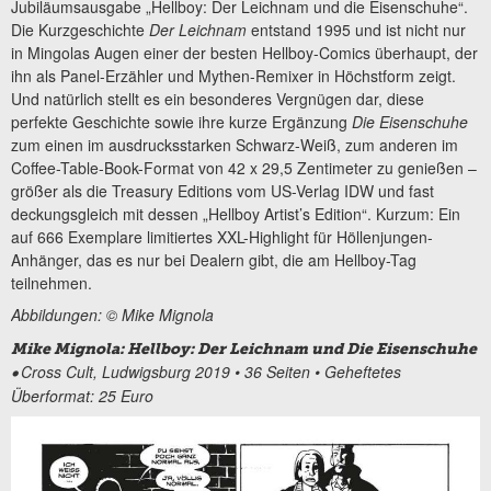
Jubiläumsausgabe „Hellboy: Der Leichnam und die Eisenschuhe“.
Die Kurzgeschichte
Der Leichnam
entstand 1995 und
ist nicht nur
in Mingolas Augen einer der besten Hellboy-Comics überhaupt, der
ihn als Panel-Erzähler und Mythen-Remixer in Höchstform zeigt.
Und natürlich stellt es ein besonderes Vergnügen dar, diese
perfekte Geschichte sowie ihre kurze Ergänzung
Die Eisenschuhe
zum einen im ausdrucksstarken Schwarz-Weiß, zum anderen im
Coffee-Table-Book-Format von 42 x 29,5 Zentimeter zu genießen –
größer als die Treasury Editions vom US-Verlag IDW und fast
deckungsgleich mit dessen „Hellboy Artist’s Edition“. Kurzum: Ein
auf 666 Exemplare limitiertes XXL-Highlight für Höllenjungen-
Anhänger, das es nur bei Dealern gibt, die am Hellboy-Tag
teilnehmen.
Abbildungen: © Mike Mignola
Mike Mignola: Hellboy: Der Leichnam und Die Eisenschuhe
Cross Cult, Ludwigsburg 2019 • 36 Seiten • Geheftetes
•
Überformat: 25 Euro