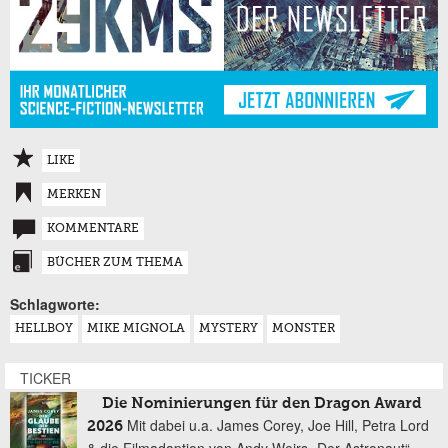
LIKE
MERKEN
KOMMENTARE
BÜCHER ZUM THEMA
Schlagworte:
HELLBOY
MIKE MIGNOLA
MYSTERY
MONSTER
TICKER
Die Nominierungen für den Dragon Award
Mit dabei u.a. James Corey, Joe Hill, Petra Lord
2026
& die Filmadaption von Andy Weirs „Der Astronaut“