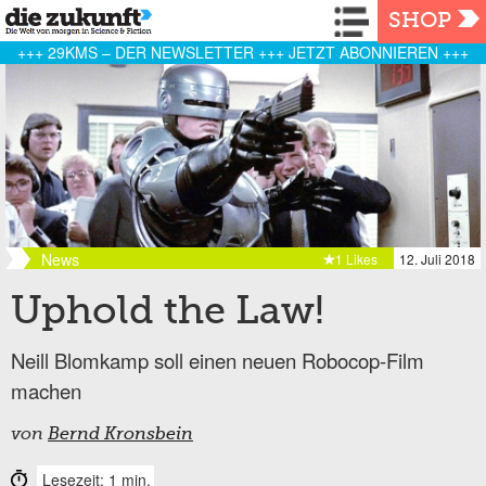
Navigation
SHOP
+++ 29KMS – DER NEWSLETTER +++ JETZT ABONNIEREN +++
News
1 Likes
12. Juli 2018
Uphold the Law!
Neill Blomkamp soll einen neuen Robocop-Film
machen
von
Bernd Kronsbein
Lesezeit: 1 min.