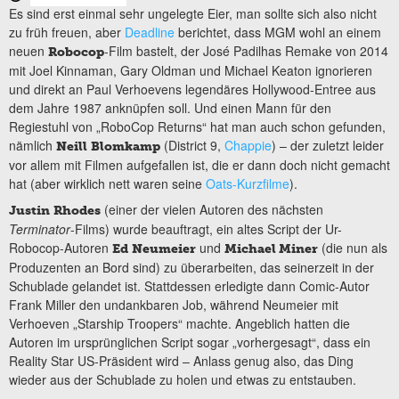
Es sind erst einmal sehr ungelegte Eier, man sollte sich also nicht
zu früh freuen, aber
Deadline
berichtet, dass MGM wohl an einem
neuen
-Film bastelt, der José Padilhas Remake von 2014
Robocop
mit Joel Kinnaman, Gary Oldman und Michael Keaton ignorieren
und direkt an Paul Verhoevens legendäres Hollywood-Entree aus
dem Jahre 1987 anknüpfen soll. Und einen Mann für den
Regiestuhl von „RoboCop Returns“ hat man auch schon gefunden,
nämlich
(District 9,
Chappie
) – der zuletzt leider
Neill Blomkamp
vor allem mit Filmen aufgefallen ist, die er dann doch nicht gemacht
hat (aber wirklich nett waren seine
Oats-Kurzfilme
).
(einer der vielen Autoren des nächsten
Justin Rhodes
Terminator
-Films) wurde beauftragt, ein altes Script der Ur-
Robocop-Autoren
und
(die nun als
Ed Neumeier
Michael Miner
Produzenten an Bord sind) zu überarbeiten, das seinerzeit in der
Schublade gelandet ist. Stattdessen erledigte dann Comic-Autor
Frank Miller den undankbaren Job, während Neumeier mit
Verhoeven „Starship Troopers“ machte. Angeblich hatten die
Autoren im ursprünglichen Script sogar „vorhergesagt“, dass ein
Reality Star US-Präsident wird – Anlass genug also, das Ding
wieder aus der Schublade zu holen und etwas zu entstauben.