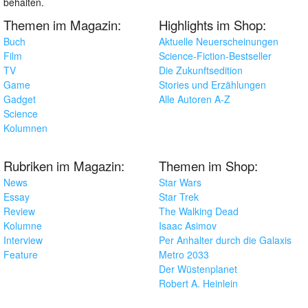
behalten.
Themen im Magazin:
Highlights im Shop:
Buch
Aktuelle Neuerscheinungen
Film
Science-Fiction-Bestseller
TV
Die Zukunftsedition
Game
Stories und Erzählungen
Gadget
Alle Autoren A-Z
Science
Kolumnen
Rubriken im Magazin:
Themen im Shop:
News
Star Wars
Essay
Star Trek
Review
The Walking Dead
Kolumne
Isaac Asimov
Interview
Per Anhalter durch die Galaxis
Feature
Metro 2033
Der Wüstenplanet
Robert A. Heinlein