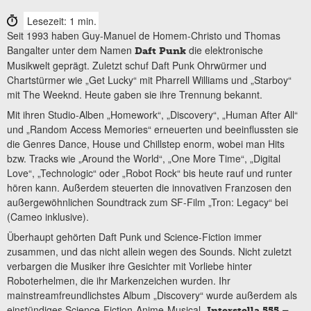
Lesezeit: 1 min.
Seit 1993 haben Guy-Manuel de Homem-Christo und Thomas
Bangalter unter dem Namen
die elektronische
Daft Punk
Musikwelt geprägt. Zuletzt schuf Daft Punk Ohrwürmer und
Chartstürmer wie „Get Lucky“ mit Pharrell Williams und „Starboy“
mit The Weeknd. Heute gaben sie ihre Trennung bekannt.
Mit ihren Studio-Alben „Homework“, „Discovery“, „Human After All“
und „Random Access Memories“ erneuerten und beeinflussten sie
die Genres Dance, House und Chillstep enorm, wobei man Hits
bzw. Tracks wie „Around the World“, „One More Time“, „Digital
Love“, „Technologic“ oder „Robot Rock“ bis heute rauf und runter
hören kann. Außerdem steuerten die innovativen Franzosen den
außergewöhnlichen Soundtrack zum SF-Film „Tron: Legacy“ bei
(Cameo inklusive).
Überhaupt gehörten Daft Punk und Science-Fiction immer
zusammen, und das nicht allein wegen des Sounds. Nicht zuletzt
verbargen die Musiker ihre Gesichter mit Vorliebe hinter
Roboterhelmen, die ihr Markenzeichen wurden. Ihr
mainstreamfreundlichstes Album „Discovery“ wurde außerdem als
einstündiges Science-Fiction-Anime-Musical „
Interstella 555 –