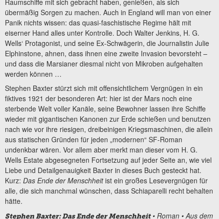
Raumschiffe mit sich gebracht haben, genießen, als sich
übermäßig Sorgen zu machen. Auch in England will man von einer
Panik nichts wissen: das quasi-faschistische Regime hält mit
eiserner Hand alles unter Kontrolle. Doch Walter Jenkins, H. G.
Wells‘ Protagonist, und seine Ex-Schwägerin, die Journalistin Julie
Elphinstone, ahnen, dass ihnen eine zweite Invasion bevorsteht –
und dass die Marsianer diesmal nicht von Mikroben aufgehalten
werden können …
Stephen Baxter stürzt sich mit offensichtlichem Vergnügen in ein
fiktives 1921 der besonderen Art: hier ist der Mars noch eine
sterbende Welt voller Kanäle, seine Bewohner lassen ihre Schiffe
wieder mit gigantischen Kanonen zur Erde schießen und benutzen
nach wie vor ihre riesigen, dreibeinigen Kriegsmaschinen, die allein
aus statischen Gründen für jeden „modernen“ SF-Roman
undenkbar wären. Vor allem aber merkt man dieser vom H. G.
Wells Estate abgesegneten Fortsetzung auf jeder Seite an, wie viel
Liebe und Detailgenauigkeit Baxter in dieses Buch gesteckt hat.
Kurz:
Das Ende der Menschheit
ist ein großes Lesevergnügen für
alle, die sich manchmal wünschen, dass Schiaparelli recht behalten
hätte.
• Roman • Aus dem
Stephen Baxter: Das Ende der Menschheit