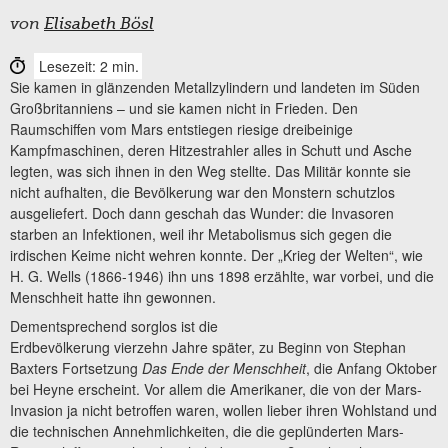
von
Elisabeth Bösl
Lesezeit: 2 min.
Sie kamen in glänzenden Metallzylindern und landeten im Süden
Großbritanniens – und sie kamen nicht in Frieden. Den
Raumschiffen vom Mars entstiegen riesige dreibeinige
Kampfmaschinen, deren Hitzestrahler alles in Schutt und Asche
legten, was sich ihnen in den Weg stellte. Das Militär konnte sie
nicht aufhalten, die Bevölkerung war den Monstern schutzlos
ausgeliefert. Doch dann geschah das Wunder: die Invasoren
starben an Infektionen, weil ihr Metabolismus sich gegen die
irdischen Keime nicht wehren konnte. Der „Krieg der Welten“, wie
H. G. Wells (1866-1946) ihn uns 1898 erzählte, war vorbei, und die
Menschheit hatte ihn gewonnen.
Dementsprechend sorglos ist die
Erdbevölkerung vierzehn Jahre später, zu Beginn von Stephan
Baxters Fortsetzung
Das Ende der Menschheit
, die Anfang Oktober
bei Heyne erscheint. Vor allem die Amerikaner, die von der Mars-
Invasion ja nicht betroffen waren, wollen lieber ihren Wohlstand und
die technischen Annehmlichkeiten, die die geplünderten Mars-