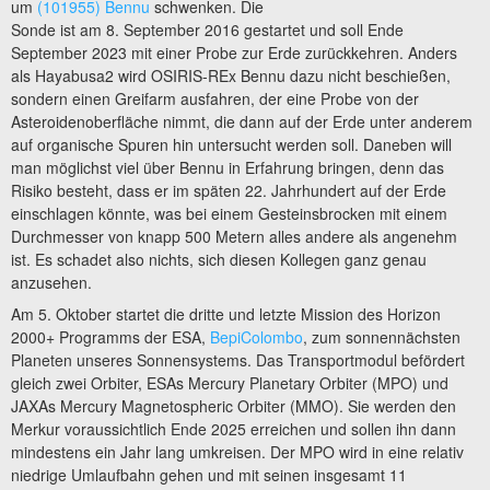
um
(101955) Bennu
schwenken. Die
Sonde ist am 8. September 2016 gestartet und soll Ende
September 2023 mit einer Probe zur Erde zurückkehren. Anders
als Hayabusa2 wird OSIRIS-REx Bennu dazu nicht beschießen,
sondern einen Greifarm ausfahren, der eine Probe von der
Asteroidenoberfläche nimmt, die dann auf der Erde unter anderem
auf organische Spuren hin untersucht werden soll. Daneben will
man möglichst viel über Bennu in Erfahrung bringen, denn das
Risiko besteht, dass er im späten 22. Jahrhundert auf der Erde
einschlagen könnte, was bei einem Gesteinsbrocken mit einem
Durchmesser von knapp 500 Metern alles andere als angenehm
ist. Es schadet also nichts, sich diesen Kollegen ganz genau
anzusehen.
Am 5. Oktober startet die dritte und letzte Mission des Horizon
2000+ Programms der ESA,
BepiColombo
, zum sonnennächsten
Planeten unseres Sonnensystems. Das Transportmodul befördert
gleich zwei Orbiter, ESAs Mercury Planetary Orbiter (MPO) und
JAXAs Mercury Magnetospheric Orbiter (MMO). Sie werden den
Merkur voraussichtlich Ende 2025 erreichen und sollen ihn dann
mindestens ein Jahr lang umkreisen. Der MPO wird in eine relativ
niedrige Umlaufbahn gehen und mit seinen insgesamt 11