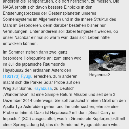
anderem die Temperaturen, die dort herrschen, zu messen. Die
NASA erhofft sich davon bessere Einblicke in den
Entstehungsprozess der Gesteinsplaneten unseres
Sonnensystems im Allgemeinen und in die innere Struktur des
Mars im Besonderen, denn darüber bestehen bisher nur
Vermutungen. Unter anderem soll dabei festgestellt werden, ob
unser Nachbar einmal so warm war, dass sich Leben hätte
entwickeln können.
Im Sommer stehen dann zwei ganz
besondere Höhepunkte an: zum einen wird
im Juli die japanische Raumsonde
Hayabusa2 den erdnahen Asteroiden
Hayabusa2
(162173) Ryugu
erreichen, zum anderen
macht sich die Parker Solar Probe auf den
Weg zur Sonne.
Hayabusa
, zu Deutsch
„Wanderfalke“, ist eine Sample Return Mission und seit dem 3.
Dezember 2014 unterwegs. Sie soll zunächst in einen Orbit um den
Apollo-Typ-Asteroiden gehen und ihn untersuchen, ehe sie eine
Probe entnimmt. Dazu ist Hayabusa2 mit dem „Small Carry-on
Impactor“ (SCI) ausgestattet, was im Grunde ein Kupferprojektil mit
einer Sprengladung ist, das die Sonde auf Ryugu abfeuern wird.