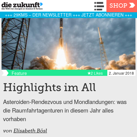
Navigation
SHOP
+++ 29KMS – DER NEWSLETTER +++ JETZT ABONNIEREN +++
Feature
2 Likes
2. Januar 2018
Highlights im All
Asteroiden-Rendezvous und Mondlandungen: was
die Raumfahrtagenturen in diesem Jahr alles
vorhaben
von
Elisabeth Bösl