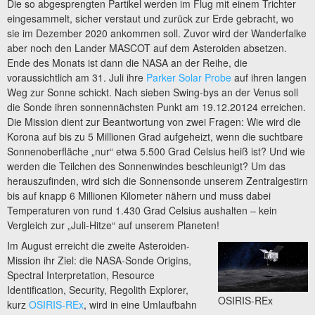
Die so abgesprengten Partikel werden im Flug mit einem Trichter
eingesammelt, sicher verstaut und zurück zur Erde gebracht, wo
sie im Dezember 2020 ankommen soll. Zuvor wird der Wanderfalke
aber noch den Lander MASCOT auf dem Asteroiden absetzen.
Ende des Monats ist dann die NASA an der Reihe, die
voraussichtlich am 31. Juli ihre
Parker Solar Probe
auf ihren langen
Weg zur Sonne schickt. Nach sieben Swing-bys an der Venus soll
die Sonde ihren sonnennächsten Punkt am 19.12.20124 erreichen.
Die Mission dient zur Beantwortung von zwei Fragen: Wie wird die
Korona auf bis zu 5 Millionen Grad aufgeheizt, wenn die suchtbare
Sonnenoberfläche „nur“ etwa 5.500 Grad Celsius heiß ist? Und wie
werden die Teilchen des Sonnenwindes beschleunigt? Um das
herauszufinden, wird sich die Sonnensonde unserem Zentralgestirn
bis auf knapp 6 Millionen Kilometer nähern und muss dabei
Temperaturen von rund 1.430 Grad Celsius aushalten – kein
Vergleich zur „Juli-Hitze“ auf unserem Planeten!
Im August erreicht die zweite Asteroiden-
Mission ihr Ziel: die NASA-Sonde Origins,
Spectral Interpretation, Resource
Identification, Security, Regolith Explorer,
OSIRIS-REx
kurz
OSIRIS-REx
, wird in eine Umlaufbahn