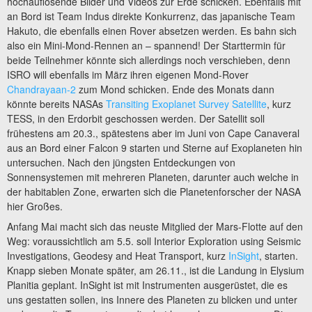
hochauflösende Bilder und Videos zur Erde schicken. Ebenfalls mit
an Bord ist Team Indus direkte Konkurrenz, das japanische Team
Hakuto, die ebenfalls einen Rover absetzen werden. Es bahn sich
also ein Mini-Mond-Rennen an – spannend! Der Starttermin für
beide Teilnehmer könnte sich allerdings noch verschieben, denn
ISRO will ebenfalls im März ihren eigenen Mond-Rover
Chandrayaan-2
zum Mond schicken. Ende des Monats dann
könnte bereits NASAs
Transiting Exoplanet Survey Satellite
, kurz
TESS, in den Erdorbit geschossen werden. Der Satellit soll
frühestens am 20.3., spätestens aber im Juni von Cape Canaveral
aus an Bord einer Falcon 9 starten und Sterne auf Exoplaneten hin
untersuchen. Nach den jüngsten Entdeckungen von
Sonnensystemen mit mehreren Planeten, darunter auch welche in
der habitablen Zone, erwarten sich die Planetenforscher der NASA
hier Großes.
Anfang Mai macht sich das neuste Mitglied der Mars-Flotte auf den
Weg: voraussichtlich am 5.5. soll Interior Exploration using Seismic
Investigations, Geodesy and Heat Transport, kurz
InSight
, starten.
Knapp sieben Monate später, am 26.11., ist die Landung in Elysium
Planitia geplant. InSight ist mit Instrumenten ausgerüstet, die es
uns gestatten sollen, ins Innere des Planeten zu blicken und unter