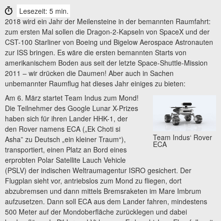
Lesezeit: 5 min.
2018 wird ein Jahr der Meilensteine in der bemannten Raumfahrt:
zum ersten Mal sollen die Dragon-2-Kapseln von SpaceX und der
CST-100 Starliner von Boeing und Bigelow Aerospace Astronauten
zur ISS bringen. Es wäre die ersten bemannten Starts von
amerikanischem Boden aus seit der letzte Space-Shuttle-Mission
2011 – wir drücken die Daumen! Aber auch in Sachen
unbemannter Raumflug hat dieses Jahr einiges zu bieten:
Am 6. März startet Team Indus zum Mond!
Die Teilnehmer des Google Lunar X-Prizes
haben sich für ihren Lander HHK-1, der
den Rover namens ECA („Ek Choti si
Team Indus‘ Rover
Asha” zu Deutsch „ein kleiner Traum“),
ECA
transportiert, einen Platz an Bord eines
erprobten Polar Satellite Lauch Vehicle
(PSLV) der indischen Weltraumagentur ISRO gesichert. Der
Flugplan sieht vor, antriebslos zum Mond zu fliegen, dort
abzubremsen und dann mittels Bremsraketen im Mare Imbrum
aufzusetzen. Dann soll ECA aus dem Lander fahren, mindestens
500 Meter auf der Mondoberfläche zurücklegen und dabei