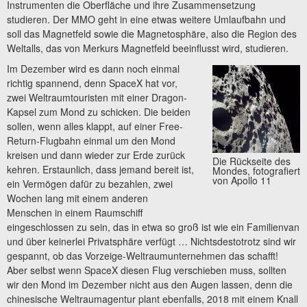
Instrumenten die Oberfläche und ihre Zusammensetzung
studieren. Der MMO geht in eine etwas weitere Umlaufbahn und
soll das Magnetfeld sowie die Magnetosphäre, also die Region des
Weltalls, das von Merkurs Magnetfeld beeinflusst wird, studieren.
Im Dezember wird es dann noch einmal
richtig spannend, denn SpaceX hat vor,
zwei Weltraumtouristen mit einer Dragon-
Kapsel zum Mond zu schicken. Die beiden
sollen, wenn alles klappt, auf einer Free-
Return-Flugbahn einmal um den Mond
kreisen und dann wieder zur Erde zurück
Die Rückseite des
kehren. Erstaunlich, dass jemand bereit ist,
Mondes, fotografiert
von Apollo 11
ein Vermögen dafür zu bezahlen, zwei
Wochen lang mit einem anderen
Menschen in einem Raumschiff
eingeschlossen zu sein, das in etwa so groß ist wie ein Familienvan
und über keinerlei Privatsphäre verfügt … Nichtsdestotrotz sind wir
gespannt, ob das Vorzeige-Weltraumunternehmen das schafft!
Aber selbst wenn SpaceX diesen Flug verschieben muss, sollten
wir den Mond im Dezember nicht aus den Augen lassen, denn die
chinesische Weltraumagentur plant ebenfalls, 2018 mit einem Knall