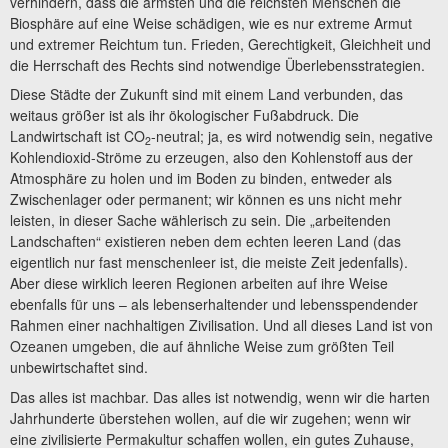
verhindern, dass die ärmsten und die reichsten Menschen die
Biosphäre auf eine Weise schädigen, wie es nur extreme Armut
und extremer Reichtum tun. Frieden, Gerechtigkeit, Gleichheit und
die Herrschaft des Rechts sind notwendige Überlebensstrategien.
Diese Städte der Zukunft sind mit einem Land verbunden, das
weitaus größer ist als ihr ökologischer Fußabdruck. Die
Landwirtschaft ist CO
-neutral; ja, es wird notwendig sein, negative
2
Kohlendioxid-Ströme zu erzeugen, also den Kohlenstoff aus der
Atmosphäre zu holen und im Boden zu binden, entweder als
Zwischenlager oder permanent; wir können es uns nicht mehr
leisten, in dieser Sache wählerisch zu sein. Die „arbeitenden
Landschaften“ existieren neben dem echten leeren Land (das
eigentlich nur fast menschenleer ist, die meiste Zeit jedenfalls).
Aber diese wirklich leeren Regionen arbeiten auf ihre Weise
ebenfalls für uns – als lebenserhaltender und lebensspendender
Rahmen einer nachhaltigen Zivilisation. Und all dieses Land ist von
Ozeanen umgeben, die auf ähnliche Weise zum größten Teil
unbewirtschaftet sind.
Das alles ist machbar. Das alles ist notwendig, wenn wir die harten
Jahrhunderte überstehen wollen, auf die wir zugehen; wenn wir
eine zivilisierte Permakultur schaffen wollen, ein gutes Zuhause,