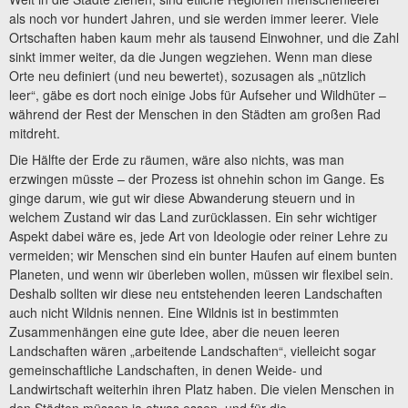
als noch vor hundert Jahren, und sie werden immer leerer. Viele
Ortschaften haben kaum mehr als tausend Einwohner, und die Zahl
sinkt immer weiter, da die Jungen wegziehen. Wenn man diese
Orte neu definiert (und neu bewertet), sozusagen als „nützlich
leer“, gäbe es dort noch einige Jobs für Aufseher und Wildhüter –
während der Rest der Menschen in den Städten am großen Rad
mitdreht.
Die Hälfte der Erde zu räumen, wäre also nichts, was man
erzwingen müsste – der Prozess ist ohnehin schon im Gange. Es
ginge darum, wie gut wir diese Abwanderung steuern und in
welchem Zustand wir das Land zurücklassen. Ein sehr wichtiger
Aspekt dabei wäre es, jede Art von Ideologie oder reiner Lehre zu
vermeiden; wir Menschen sind ein bunter Haufen auf einem bunten
Planeten, und wenn wir überleben wollen, müssen wir flexibel sein.
Deshalb sollten wir diese neu entstehenden leeren Landschaften
auch nicht Wildnis nennen. Eine Wildnis ist in bestimmten
Zusammenhängen eine gute Idee, aber die neuen leeren
Landschaften wären „arbeitende Landschaften“, vielleicht sogar
gemeinschaftliche Landschaften, in denen Weide- und
Landwirtschaft weiterhin ihren Platz haben. Die vielen Menschen in