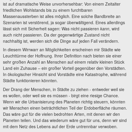
ist auf dramatische Weise unvorhersehbar: Von einem Zeitalter
friedlichen Wohlstands bis zu einem furchtbaren
Massenaussterben ist alles möglich. Eine solche Bandbreite an
Szenarien ist verstörend, ja sogar überwältigend. Eines allerdings
lässt sich mit Sicherheit sagen: Was nicht passieren
kann
, wird
auch nicht passieren. Da der gegenwärtige Zustand nicht
nachhaltig ist, werden sich die Dinge auf jeden Fall verändern.
In diesem Wirrwarr an Möglichkeiten erscheinen mir Städte wie
Leuchttürme der Hoffnung. Ihrer Definition nach bieten sie einer
sehr großen Anzahl an Menschen auf einem relativ kleinen Stück
Land ein Zuhause – ein großer Vorteil gegenüber den Vorstädten.
In ökologischer Hinsicht sind Vorstädte eine Katastrophe, während
Städte funktionieren könnten.
Der Drang der Menschen, in Städte zu ziehen - entweder weil sie
es wollen, oder weil sie es müssen - birgt eine riesige Chance.
Wenn wir die Urbanisierung des Planeten richtig steuern, könnten
wir Menschen einen beträchtlichen Teil der Erdoberfläche räumen.
Das wäre gut für die vielen bedrohten Arten, mit denen wir den
Planeten teilen. Und das wiederum wäre gut für uns, denn wir sind
mit dem Netz des Lebens auf der Erde untrennbar verwoben.