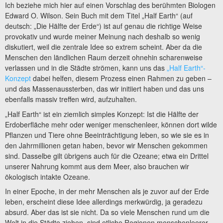
Ich beziehe mich hier auf einen Vorschlag des berühmten Biologen
Edward O. Wilson. Sein Buch mit dem Titel „Half Earth“ (auf
deutsch: „Die Hälfte der Erde“) ist auf genau die richtige Weise
provokativ und wurde meiner Meinung nach deshalb so wenig
diskutiert, weil die zentrale Idee so extrem scheint. Aber da die
Menschen den ländlichen Raum derzeit ohnehin scharenweise
verlassen und in die Städte strömen, kann uns das
„Half Earth“-
Konzept
dabei helfen, diesem Prozess einen Rahmen zu geben –
und das Massenaussterben, das wir initiiert haben und das uns
ebenfalls massiv treffen wird, aufzuhalten.
„Half Earth“ ist ein ziemlich simples Konzept: Ist die Hälfte der
Erdoberfläche mehr oder weniger menschenleer, können dort wilde
Pflanzen und Tiere ohne Beeinträchtigung leben, so wie sie es in
den Jahrmillionen getan haben, bevor wir Menschen gekommen
sind. Dasselbe gilt übrigens auch für die Ozeane; etwa ein Drittel
unserer Nahrung kommt aus dem Meer, also brauchen wir
ökologisch intakte Ozeane.
In einer Epoche, in der mehr Menschen als je zuvor auf der Erde
leben, erscheint diese Idee allerdings merkwürdig, ja geradezu
absurd. Aber das ist sie nicht. Da so viele Menschen rund um die
Welt in die Städte ziehen, sind etliche Regionen menschenleerer