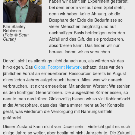
haben wir damit ein Experiment gestartet,
bei dem enorm viel auf dem Spiel steht,
denn wir haben keine Ahnung, ob die
Biosphäre der Erde die Bedürfnisse so
Kim Stanley
vieler Menschen langfristig und auf
Robinson
nachhaltiger Basis befriedigen oder den
(
Foto © Sean
Curtin)
Abfall und das Gift, die sie produzieren,
absorbieren kann. Das finden wir nur
heraus, indem wir es versuchen.
Derzeit sieht es allerdings nicht danach aus, als würden wir das
hinkriegen. Das
Global Footprint Network
schätzt, dass wir den
jährlichen Vorrat an erneuerbaren Ressourcen bereits im August
eines jeden Jahres aufgebraucht haben. Alles, was wir danach
verbrauchen, ist nicht erneuerbar. Mit anderen Worten: Wir stehlen
es den künftigen Generationen. Die ausgesäten Körner essen, so
nannte man das früher. Gleichzeitig blasen wir so viel Kohlendioxid
in die Atmosphäre, dass das Klima immer mehr außer Kontrolle
gerät, was wiederum die Versorgung mit Nahrungsmitteln
gefährdet.
Dieser Zustand kann nicht von Dauer sein – vielleicht geht es noch
einige Jahre so weiter, aber bestimmt nicht Jahrzehnte. Die Zukunft