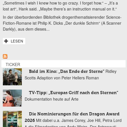
„Sometimes I wish I knew how to go crazy. I forget how.“ – „It’s a
lost art“, Hank said. „Maybe there’s an instruction manual on it.“
In der überbordenden Bibliothek drogenthematisierender Science-
Fiction-Romane ist Philip K. Dicks „Der dunkle Schirm“ (A Scanner
Darkly), aus dem dieses...
LESEN
TICKER
Ridley
Bald im Kino: „Das Ende der Sterne“
Scotts Adaption von Peter Hellers Roman
TV-Tipp: „Europas Griff nach den Sternen“
Dokumentation heute auf Arte
Die Nominierungen für den Dragon Award
Mit dabei u.a. James Corey, Joe Hill, Petra Lord
2026
& die Filmadaption von Andy Weirs „Der Astronaut“