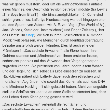
was wir geben mussten“, oder um die wahr gewordene Fantasie
eines Mannes, der Geschichtsrevision betreiben möchte (Ira Levins
„The Boys from Brazil“) – die Einsatzmöglichkeiten für Klone sind
schier grenzenlos. Laffertys Klonbesatzung wandelt hingegen eher
auf den Spuren von Autoren wie A. E. van Vogt („The World of Ā“) ,
Jack Vance („Kaste der Unsterblichen“) und Roger Zelazny („Herr
des Lichts“, im
Shop
), die sich in ihren Geschichten u. a. mit der
Möglichkeit befassen, wie Menschen durch Identitätsübertragung
beinahe unsterblich werden könnten. Dies ist auch eine der
Prämissen in „Das sechste Erwachen“: alle Klone haben ihre
Gehirne scannen und „Mindmaps“ von ihnen erstellen lassen,
sodass sie jederzeit auf das Vorwissen ihrer Vorgängerkörper
zugreifen können. Sie profitieren von Jahrhunderte altem Wissen
und der Regelung, sich selbst als Erbe einsetzen zu müssen. In
Rückblicken nähert sich Lafferty dabei auch den ethischen und
moralischen Abgründen, die sowohl das Klonen als auch das DNA-
und Mindmap-Hacking mit sich gebracht haben. Nicht von ungefähr
stellt die Schiffsärztin Joanna an einer Stelle konsterniert fest, dass
das Leben durch Klone gering geschätzt wird.
„Das sechste Erwachen“ verknüpft die rechtlichen und
gesellschaftlichen Aspekte der Klontechnik mit dem Besten aus der