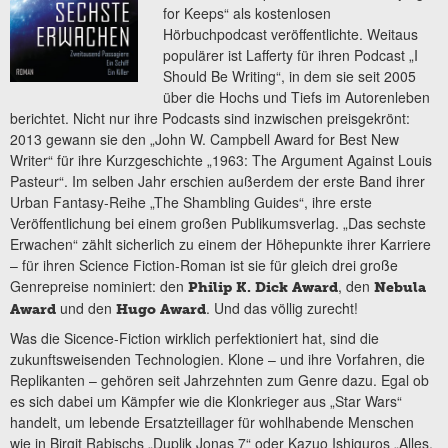
for Keeps“ als kostenlosen
Hörbuchpodcast veröffentlichte. Weitaus
populärer ist Lafferty für ihren Podcast „I
Should Be Writing“, in dem sie seit 2005
über die Hochs und Tiefs im Autorenleben
berichtet. Nicht nur ihre Podcasts sind inzwischen preisgekrönt:
2013 gewann sie den „John W. Campbell Award for Best New
Writer“ für ihre Kurzgeschichte „1963: The Argument Against Louis
Pasteur“. Im selben Jahr erschien außerdem der erste Band ihrer
Urban Fantasy-Reihe „The Shambling Guides“, ihre erste
Veröffentlichung bei einem großen Publikumsverlag. „Das sechste
Erwachen“ zählt sicherlich zu einem der Höhepunkte ihrer Karriere
– für ihren Science Fiction-Roman ist sie für gleich drei große
Genrepreise nominiert: den
, den
Philip K. Dick Award
Nebula
und den
. Und das völlig zurecht!
Award
Hugo Award
Was die Sicence-Fiction wirklich perfektioniert hat, sind die
zukunftsweisenden Technologien. Klone – und ihre Vorfahren, die
Replikanten – gehören seit Jahrzehnten zum Genre dazu. Egal ob
es sich dabei um Kämpfer wie die Klonkrieger aus „Star Wars“
handelt, um lebende Ersatzteillager für wohlhabende Menschen
wie in Birgit Rabischs „Duplik Jonas 7“ oder Kazuo Ishiguros „Alles,