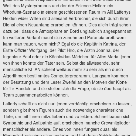
Welt des Mysteryromans und der der Science-Fiction: ein
Whodunit-Szenario in einem geschlossenen Raum im All! Laffertys
Helden wider Willen sind allesamt Verbrecher, die sich durch ihren
Dienst einen Neuanfang erarbeiten können. Dies allein trägt schon
dazu bei, dass die Atmosphäre an Bord unglaublich angespannt ist.
Im weiteren Verlauf macht sich zunehmend Paranoia breit: wem
kann man trauen, wem nicht? Egal ob die Kapitänin Katrina, der
Erste Offizier Wolfgang, der Pilot Hiro, die Ärztin Joanna, der
Ingenieur Paul oder die Köchin/das Mädchen für Alles Maria, jeder
von ihnen könnte der Täter sein. Selbst die allwissende, sehr
menschliche KI IAN scheint weitaus mehr zu sein als ein durch
Algorithmen bestimmtes Computerprogramm. Langsam kommen
der Besatzung und dem Leser Zweifel an den Motiven der Klone
für ihr Handeln und sie stellen sich die Frage, ob sie überhaupt als
Team zusammenarbeiten können.
Lafferty schafft es nicht nur, jeden verdächtig erscheinen zu lassen,
sondern gibt ihren Figuren auch die notwendige charakterliche
Tiefe, um mit ihnen mitzufiebern und zu leiden. Schnell bauen sich
Sympathie und Antipathie auf, erscheinen manche Crewmitglieder
menschlicher als andere. Eines von ihnen fungiert quasi als
Bindeglied zwischen allen anderen und hat deren Schicksale mehr