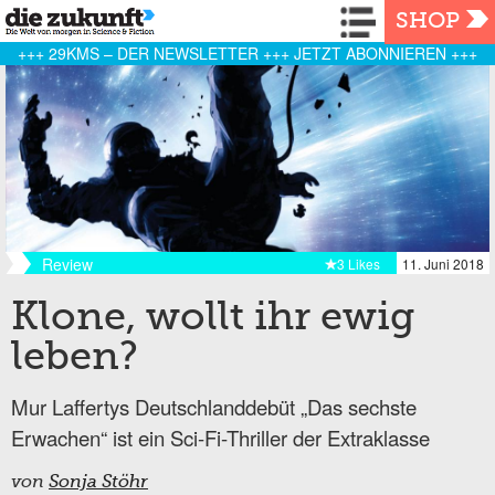
Navigation
SHOP
+++ 29KMS – DER NEWSLETTER +++ JETZT ABONNIEREN +++
Review
3 Likes
11. Juni 2018
Klone, wollt ihr ewig
leben?
Mur Laffertys Deutschlanddebüt „Das sechste
Erwachen“ ist ein Sci-Fi-Thriller der Extraklasse
von
Sonja Stöhr