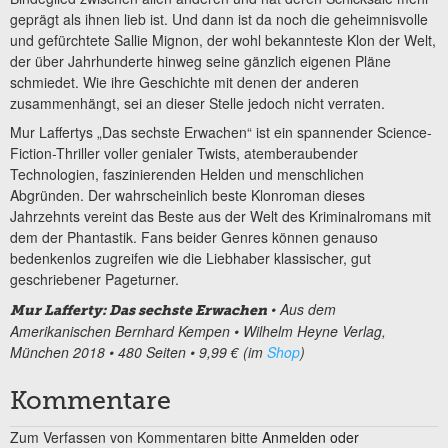
geprägt als ihnen lieb ist. Und dann ist da noch die geheimnisvolle
und gefürchtete Sallie Mignon, der wohl bekannteste Klon der Welt,
der über Jahrhunderte hinweg seine gänzlich eigenen Pläne
schmiedet. Wie ihre Geschichte mit denen der anderen
zusammenhängt, sei an dieser Stelle jedoch nicht verraten.
Mur Laffertys „Das sechste Erwachen“ ist ein spannender Science-
Fiction-Thriller voller genialer Twists, atemberaubender
Technologien, faszinierenden Helden und menschlichen
Abgründen. Der wahrscheinlich beste Klonroman dieses
Jahrzehnts vereint das Beste aus der Welt des Kriminalromans mit
dem der Phantastik. Fans beider Genres können genauso
bedenkenlos zugreifen wie die Liebhaber klassischer, gut
geschriebener Pageturner.
• Aus dem
Mur Lafferty: Das sechste Erwachen
Amerikanischen Bernhard Kempen •
Wilhelm Heyne Verlag,
München 2018
• 480 Seiten • 9,99 € (im
Shop
)
Kommentare
Zum Verfassen von Kommentaren bitte
Anmelden oder