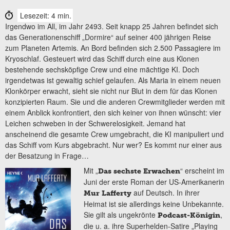
Lesezeit: 4 min.
Irgendwo im All, im Jahr 2493. Seit knapp 25 Jahren befindet sich
das Generationenschiff „Dormire“ auf seiner 400 jährigen Reise
zum Planeten Artemis. An Bord befinden sich 2.500 Passagiere im
Kryoschlaf. Gesteuert wird das Schiff durch eine aus Klonen
bestehende sechsköpfige Crew und eine mächtige KI. Doch
irgendetwas ist gewaltig schief gelaufen. Als Maria in einem neuen
Klonkörper erwacht, sieht sie nicht nur Blut in dem für das Klonen
konzipierten Raum. Sie und die anderen Crewmitglieder werden mit
einem Anblick konfrontiert, den sich keiner von ihnen wünscht: vier
Leichen schweben in der Schwerelosigkeit. Jemand hat
anscheinend die gesamte Crew umgebracht, die KI manipuliert und
das Schiff vom Kurs abgebracht. Nur wer? Es kommt nur einer aus
der Besatzung in Frage…
Mit „
“ erscheint im
Das sechste Erwachen
Juni der erste Roman der US-Amerikanerin
auf Deutsch. In ihrer
Mur Lafferty
Heimat ist sie allerdings keine Unbekannte.
Sie gilt als ungekrönte
,
Podcast-Königin
die u. a. ihre Superhelden-Satire „Playing