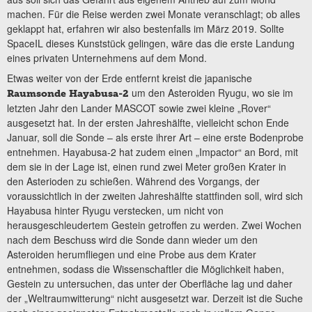
machen. Für die Reise werden zwei Monate veranschlagt; ob alles
geklappt hat, erfahren wir also bestenfalls im März 2019. Sollte
SpaceIL dieses Kunststück gelingen, wäre das die erste Landung
eines privaten Unternehmens auf dem Mond.
Etwas weiter von der Erde entfernt kreist die japanische
um den Asteroiden Ryugu, wo sie im
Raumsonde Hayabusa-2
letzten Jahr den Lander MASCOT sowie zwei kleine „Rover“
ausgesetzt hat. In der ersten Jahreshälfte, vielleicht schon Ende
Januar, soll die Sonde – als erste ihrer Art – eine erste Bodenprobe
entnehmen. Hayabusa-2 hat zudem einen „Impactor“ an Bord, mit
dem sie in der Lage ist, einen rund zwei Meter großen Krater in
den Asterioden zu schießen. Während des Vorgangs, der
voraussichtlich in der zweiten Jahreshälfte stattfinden soll, wird sich
Hayabusa hinter Ryugu verstecken, um nicht von
herausgeschleudertem Gestein getroffen zu werden. Zwei Wochen
nach dem Beschuss wird die Sonde dann wieder um den
Asteroiden herumfliegen und eine Probe aus dem Krater
entnehmen, sodass die Wissenschaftler die Möglichkeit haben,
Gestein zu untersuchen, das unter der Oberfläche lag und daher
der „Weltraumwitterung“ nicht ausgesetzt war. Derzeit ist die Suche