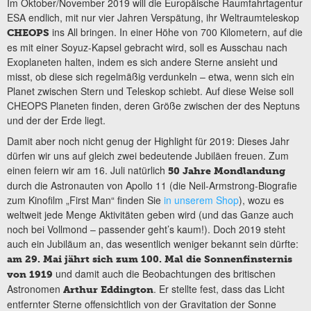
Im Oktober/November 2019 will die Europäische Raumfahrtagentur
ESA endlich, mit nur vier Jahren Verspätung, ihr Weltraumteleskop
ins All bringen. In einer Höhe von 700 Kilometern, auf die
CHEOPS
es mit einer Soyuz-Kapsel gebracht wird, soll es Ausschau nach
Exoplaneten halten, indem es sich andere Sterne ansieht und
misst, ob diese sich regelmäßig verdunkeln – etwa, wenn sich ein
Planet zwischen Stern und Teleskop schiebt. Auf diese Weise soll
CHEOPS Planeten finden, deren Größe zwischen der des Neptuns
und der der Erde liegt.
Damit aber noch nicht genug der Highlight für 2019: Dieses Jahr
dürfen wir uns auf gleich zwei bedeutende Jubiläen freuen. Zum
einen feiern wir am 16. Juli natürlich
50 Jahre Mondlandung
durch die Astronauten von Apollo 11 (die Neil-Armstrong-Biografie
zum Kinofilm „First Man“ finden Sie
in unserem Shop
), wozu es
weltweit jede Menge Aktivitäten geben wird (und das Ganze auch
noch bei Vollmond – passender geht’s kaum!). Doch 2019 steht
auch ein Jubiläum an, das wesentlich weniger bekannt sein dürfte:
am 29. Mai jährt sich zum 100. Mal die Sonnenfinsternis
und damit auch die Beobachtungen des britischen
von 1919
Astronomen
. Er stellte fest, dass das Licht
Arthur Eddington
entfernter Sterne offensichtlich von der Gravitation der Sonne