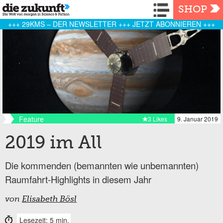
Navigation
SHOP
+++ 29KMS – DER NEWSLETTER +++ JETZT ABONNIEREN +++
Feature
3 Likes
9. Januar 2019
2019 im All
Die kommenden (bemannten wie unbemannten)
Raumfahrt-Highlights in diesem Jahr
von
Elisabeth Bösl
Lesezeit: 5 min.