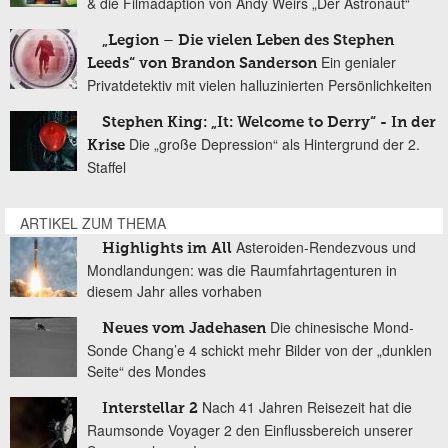
& die Filmadaption von Andy Weirs „Der Astronaut“
„Legion – Die vielen Leben des Stephen
Ein genialer
Leeds“ von Brandon Sanderson
Privatdetektiv mit vielen halluzinierten Persönlichkeiten
Stephen King: „It: Welcome to Derry“ - In der
Die „große Depression“ als Hintergrund der 2.
Krise
Staffel
ARTIKEL ZUM THEMA
Asteroiden-Rendezvous und
Highlights im All
Mondlandungen: was die Raumfahrtagenturen in
diesem Jahr alles vorhaben
Die chinesische Mond-
Neues vom Jadehasen
Sonde Chang’e 4 schickt mehr Bilder von der „dunklen
Seite“ des Mondes
Nach 41 Jahren Reisezeit hat die
Interstellar 2
Raumsonde Voyager 2 den Einflussbereich unserer