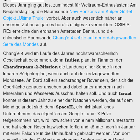
Dieses Jahr ging gut los, zumindest für Weltraum-Enthusiasten: Am
Neujahrstag flog die Raumsonde
New Horizons am Kuiper-Gürtel-
Objekt „Ultima Thule“
vorbei. Aber auch wesentlich näher an
unserem Zuhause gab es bereits einiges zu vermelden: OSIRIS-
REx erreichte den erdnahen Asteroiden Bennu, und die
chinesische Raumsonde
Chang’e 4 setzte auf der erdabgewandten
Seite des Mondes
auf.
Chang’e 4 wird im Laufe des Jahres höchstwahrscheinlich
Gesellschaft bekommen, denn
plant im Rahmen der
Indien
die Landung einer Sonde in der
Chandrayaan-2-Mission
lunaren Südpolregion, wenn auch auf der erdzugewandten
Mondseite. An Bord soll ein sechsrädriger Rover sein, der sich die
Oberfläche genauer ansehen und dabei unter anderem nach
Mineralien und Wassereis Ausschau halten soll. Und auch
Israel
könnte in diesem Jahr zu einer der Nationen werden, die auf dem
Mond gelandet sind, denn
, ein nichtstaatliches
SpaceIL
Unternehmen, das eigentlich am Google Lunar X Prize
teilgenommen hat, wird inzwischen von einem Millionär unterstützt
und hat seinen Rover inzwischen fertig und könnte noch im Januar
mit einer Falcon 9 in die Umlaufbahn gebracht werden. Von dort
aus soll sich das Gefährt aus eigenem Antrieb auf zum Mond