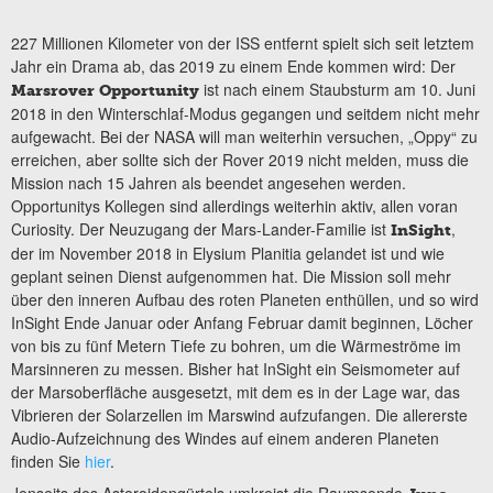
227 Millionen Kilometer von der ISS entfernt spielt sich seit letztem
Jahr ein Drama ab, das 2019 zu einem Ende kommen wird: Der
ist nach einem Staubsturm am 10. Juni
Marsrover Opportunity
2018 in den Winterschlaf-Modus gegangen und seitdem nicht mehr
aufgewacht. Bei der NASA will man weiterhin versuchen, „Oppy“ zu
erreichen, aber sollte sich der Rover 2019 nicht melden, muss die
Mission nach 15 Jahren als beendet angesehen werden.
Opportunitys Kollegen sind allerdings weiterhin aktiv, allen voran
Curiosity. Der Neuzugang der Mars-Lander-Familie ist
,
InSight
der im November 2018 in Elysium Planitia gelandet ist und wie
geplant seinen Dienst aufgenommen hat. Die Mission soll mehr
über den inneren Aufbau des roten Planeten enthüllen, und so wird
InSight Ende Januar oder Anfang Februar damit beginnen, Löcher
von bis zu fünf Metern Tiefe zu bohren, um die Wärmeströme im
Marsinneren zu messen. Bisher hat InSight ein Seismometer auf
der Marsoberfläche ausgesetzt, mit dem es in der Lage war, das
Vibrieren der Solarzellen im Marswind aufzufangen. Die allererste
Audio-Aufzeichnung des Windes auf einem anderen Planeten
finden Sie
hier
.