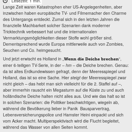
Lesezeit: 1 min.
Lange Zeit waren Katastrophen eher US-Angelegenheiten, aber
inzwischen haben europäische TV- und Filmemacher den Charme
des Untergangs entdeckt. Zumal sich in den letzten Jahren die
finanzielle Machbarkeit solcher Szenarien dank moderner
Tricktechnik verbessert hat und die internationalen
Vermarktungsmöglichkeiten dieser Stoffe wohl größer sind.
Dementsprechend wurde Europa mittlerweile auch von Zombies,
Seuchen und Co. heimgesucht.
Und jetzt erwischt es Holland in „
“,
Wenn die Deiche brechen
einer 6-teiligen TV-Serie, in der –
hm
– die Deiche brechen. Genau:
da ist altes Erdkundewissen gefragt, denn der Meeresspiegel und
Holland, das ist so eine Sache. Hier
steigt
der Meeresspiegel zwar
nicht gleich – das hebt man sich vielleicht für die 2. Staffel auf –,
aber immerhin rauscht ein Megasturm auf die Küste zu und auch
holländische Deiche halten nicht alles aus. Und wie das halt so ist
in solchen Szenarien: die Politiker beschwichtigen, wiegeln ab,
während die Bevölkerung lieber in Panik Bausparvertrag,
Lebensversicherungspolice und Hamster Heini einpackt und sich
vom Acker macht. Multiperspektivisch wird die Flucht begleitet,
während das Wasser von allen Seiten kommt.