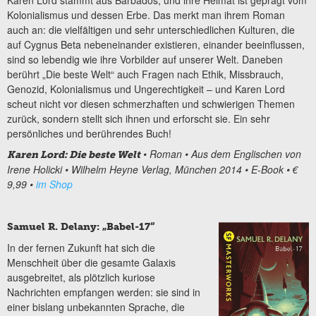
Karen Lord stammt aus Barbados, und ihre Heimat ist geprägt vom
Kolonialismus und dessen Erbe. Das merkt man ihrem Roman
auch an: die vielfältigen und sehr unterschiedlichen Kulturen, die
auf Cygnus Beta nebeneinander existieren, einander beeinflussen,
sind so lebendig wie ihre Vorbilder auf unserer Welt. Daneben
berührt „Die beste Welt“ auch Fragen nach Ethik, Missbrauch,
Genozid, Kolonialismus und Ungerechtigkeit – und Karen Lord
scheut nicht vor diesen schmerzhaften und schwierigen Themen
zurück, sondern stellt sich ihnen und erforscht sie. Ein sehr
persönliches und berührendes Buch!
• Roman
• Aus dem Englischen von
Karen Lord: Die beste Welt
Irene Holicki
• Wilhelm Heyne Verlag, München 2014
• E-Book
• €
9,99
•
im Shop
Samuel R. Delany: „Babel-17“
In der fernen Zukunft hat sich die
Menschheit über die gesamte Galaxis
ausgebreitet, als plötzlich kuriose
Nachrichten empfangen werden: sie sind in
einer bislang unbekannten Sprache, die