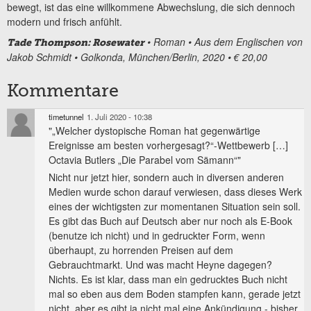
bewegt, ist das eine willkommene Abwechslung, die sich dennoch
modern und frisch anfühlt.
• Roman
• Aus dem Englischen von
Tade Thompson: Rosewater
Jakob Schmidt
• Golkonda, München/Berlin, 2020
• € 20,00
Kommentare
timetunnel
1. Juli 2020 - 10:38
"„Welcher dystopische Roman hat gegenwärtige
Ereignisse am besten vorhergesagt?“-Wettbewerb […]
Octavia Butlers „Die Parabel vom Sämann“"
Nicht nur jetzt hier, sondern auch in diversen anderen
Medien wurde schon darauf verwiesen, dass dieses Werk
eines der wichtigsten zur momentanen Situation sein soll.
Es gibt das Buch auf Deutsch aber nur noch als E-Book
(benutze ich nicht) und in gedruckter Form, wenn
überhaupt, zu horrenden Preisen auf dem
Gebrauchtmarkt. Und was macht Heyne dagegen?
Nichts. Es ist klar, dass man ein gedrucktes Buch nicht
mal so eben aus dem Boden stampfen kann, gerade jetzt
nicht, aber es gibt ja nicht mal eine Ankündigung - bisher