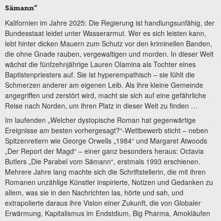
Sämann“
Kalifornien im Jahre 2025: Die Regierung ist handlungsunfähig, der
Bundesstaat leidet unter Wasserarmut. Wer es sich leisten kann,
lebt hinter dicken Mauern zum Schutz vor den kriminellen Banden,
die ohne Gnade rauben, vergewaltigen und morden. In dieser Welt
wächst die fünfzehnjährige Lauren Olamina als Tochter eines
Baptistenpriesters auf. Sie ist hyperempathisch – sie fühlt die
Schmerzen anderer am eigenen Leib. Als ihre kleine Gemeinde
angegriffen und zerstört wird, macht sie sich auf eine gefährliche
Reise nach Norden, um ihren Platz in dieser Welt zu finden …
Im laufenden „Welcher dystopische Roman hat gegenwärtige
Ereignisse am besten vorhergesagt?“-Wettbewerb sticht – neben
Spitzenreitern wie George Orwells „1984“ und Margaret Atwoods
„Der Report der Magd“ – einer ganz besonders heraus: Octavia
Butlers „Die Parabel vom Sämann“, erstmals 1993 erschienen.
Mehrere Jahre lang machte sich die Schriftstellerin, die mit ihren
Romanen unzählige Künstler inspirierte, Notizen und Gedanken zu
allem, was sie in den Nachrichten las, hörte und sah, und
extrapolierte daraus ihre Vision einer Zukunft, die von Globaler
Erwärmung, Kapitalismus im Endstdium, Big Pharma, Amokläufen