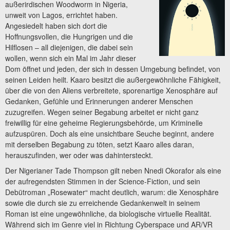
außerirdischen Woodworm in Nigeria,
unweit von Lagos, errichtet haben.
Angesiedelt haben sich dort die
Hoffnungsvollen, die Hungrigen und die
Hilflosen – all diejenigen, die dabei sein
wollen, wenn sich ein Mal im Jahr dieser
Dom öffnet und jeden, der sich in dessen Umgebung befindet, von
seinen Leiden heilt. Kaaro besitzt die außergewöhnliche Fähigkeit,
über die von den Aliens verbreitete, sporenartige Xenosphäre auf
Gedanken, Gefühle und Erinnerungen anderer Menschen
zuzugreifen. Wegen seiner Begabung arbeitet er nicht ganz
freiwillig für eine geheime Regierungsbehörde, um Kriminelle
aufzuspüren. Doch als eine unsichtbare Seuche beginnt, andere
mit derselben Begabung zu töten, setzt Kaaro alles daran,
herauszufinden, wer oder was dahintersteckt.
Der Nigerianer Tade Thompson gilt neben Nnedi Okorafor als eine
der aufregendsten Stimmen in der Science-Fiction, und sein
Debütroman „Rosewater“ macht deutlich, warum: die Xenosphäre
sowie die durch sie zu erreichende Gedankenwelt in seinem
Roman ist eine ungewöhnliche, da biologische virtuelle Realität.
Während sich im Genre viel in Richtung Cyberspace und AR/VR