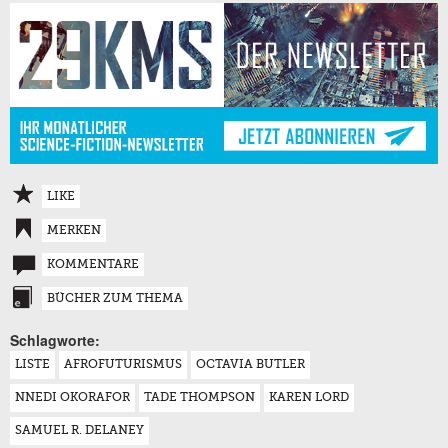
LIKE
MERKEN
KOMMENTARE
BÜCHER ZUM THEMA
Schlagworte:
LISTE
AFROFUTURISMUS
OCTAVIA BUTLER
NNEDI OKORAFOR
TADE THOMPSON
KAREN LORD
SAMUEL R. DELANEY