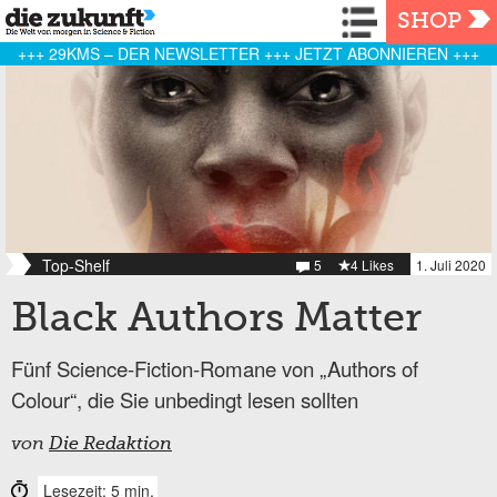
Navigation
SHOP
+++ 29KMS – DER NEWSLETTER +++ JETZT ABONNIEREN +++
Top-Shelf
5
4 Likes
1. Juli 2020
Black Authors Matter
Fünf Science-Fiction-Romane von „Authors of
Colour“, die Sie unbedingt lesen sollten
von
Die Redaktion
Lesezeit: 5 min.