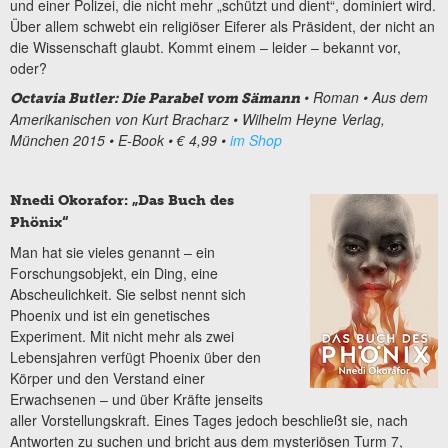
und einer Polizei, die nicht mehr „schützt und dient“, dominiert wird.
Über allem schwebt ein religiöser Eiferer als Präsident, der nicht an
die Wissenschaft glaubt. Kommt einem – leider – bekannt vor,
oder?
• Roman
• Aus dem
Octavia Butler: Die Parabel vom Sämann
Amerikanischen von Kurt Bracharz
• Wilhelm Heyne Verlag,
München 2015
• E-Book
• € 4,99
•
im Shop
Nnedi Okorafor: „Das Buch des
Phönix“
Man hat sie vieles genannt – ein
Forschungsobjekt, ein Ding, eine
Abscheulichkeit. Sie selbst nennt sich
Phoenix und ist ein genetisches
Experiment. Mit nicht mehr als zwei
Lebensjahren verfügt Phoenix über den
Körper und den Verstand einer
Erwachsenen – und über Kräfte jenseits
aller Vorstellungskraft. Eines Tages jedoch beschließt sie, nach
Antworten zu suchen und bricht aus dem mysteriösen Turm 7,