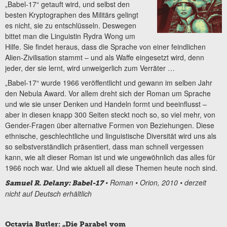
„Babel-17“ getauft wird, und selbst den
besten Kryptographen des Militärs gelingt
es nicht, sie zu entschlüsseln. Deswegen
bittet man die Linguistin Rydra Wong um
Hilfe. Sie findet heraus, dass die Sprache von einer feindlichen
Alien-Zivilisation stammt – und als Waffe eingesetzt wird, denn
jeder, der sie lernt, wird unweigerlich zum Verräter …
„Babel-17“ wurde 1966 veröffentlicht und gewann im selben Jahr
den Nebula Award. Vor allem dreht sich der Roman um Sprache
und wie sie unser Denken und Handeln formt und beeinflusst –
aber in diesen knapp 300 Seiten steckt noch so, so viel mehr, von
Gender-Fragen über alternative Formen von Beziehungen. Diese
ethnische, geschlechtliche und linguistische Diversität wird uns als
so selbstverständlich präsentiert, dass man schnell vergessen
kann, wie alt dieser Roman ist und wie ungewöhnlich das alles für
1966 noch war. Und wie aktuell all diese Themen heute noch sind.
• Roman
• Orion, 2010
• derzeit
Samuel R. Delany: Babel-17
nicht auf Deutsch erhältlich
Octavia Butler: „Die Parabel vom