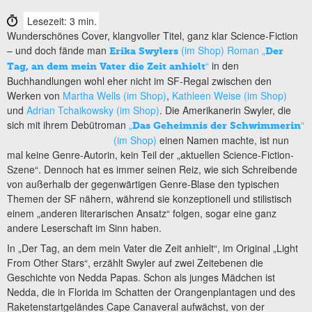
Lesezeit: 3 min.
Wunderschönes Cover, klangvoller Titel, ganz klar Science-Fiction
– und doch fände man
(im Shop) Roman „
Erika Swylers
Der
“
in den
Tag, an dem mein Vater die Zeit anhielt
Buchhandlungen wohl eher nicht im SF-Regal zwischen den
Werken von
Martha Wells (im Shop)
,
Kathleen Weise (im Shop)
und
Adrian Tchaikowsky (im Shop)
. Die Amerikanerin Swyler, die
sich mit ihrem Debütroman
„
“
Das Geheimnis der Schwimmerin
(im Shop)
einen
Namen machte, ist nun
mal keine Genre-Autorin, kein Teil der „aktuellen Science-Fiction-
Szene“. Dennoch hat es immer seinen Reiz, wie sich Schreibende
von außerhalb der gegenwärtigen Genre-Blase den typischen
Themen der SF nähern, während sie konzeptionell und stilistisch
einem „anderen literarischen Ansatz“ folgen, sogar eine ganz
andere Leserschaft im Sinn haben.
In „Der Tag, an dem mein Vater die Zeit anhielt“, im Original „Light
From Other Stars“, erzählt Swyler auf zwei Zeitebenen die
Geschichte von Nedda Papas. Schon als junges Mädchen ist
Nedda, die in Florida im Schatten der Orangenplantagen und des
Raketenstartgeländes Cape Canaveral aufwächst, von der