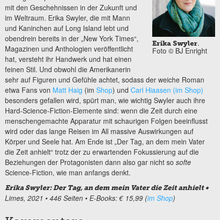
mit den Geschehnissen in der Zukunft und
im Weltraum. Erika Swyler, die mit Mann
und Kaninchen auf Long Island lebt und
obendrein bereits in der „New York Times“,
.
Erika Swyler
Magazinen und Anthologien veröffentlicht
Foto © BJ Enright
hat, versteht ihr Handwerk und hat einen
feinen Stil. Und obwohl die Amerikanerin
sehr auf Figuren und Gefühle achtet, sodass der weiche Roman
etwa Fans von
Matt Haig
(im
Shop
) und
Carl Hiaasen (im Shop)
besonders gefallen wird, spürt man, wie wichtig Swyler auch ihre
Hard-Science-Fiction-Elemente sind: wenn die Zeit durch eine
menschengemachte Apparatur mit schaurigen Folgen beeinflusst
wird oder das lange Reisen im All massive Auswirkungen auf
Körper und Seele hat. Am Ende ist „Der Tag, an dem mein Vater
die Zeit anhielt“ trotz der zu erwartenden Fokussierung auf die
Beziehungen der Protagonisten dann also gar nicht so
softe
Science-Fiction, wie man anfangs denkt.
Erika Swyler: Der Tag, an dem mein Vater die Zeit anhielt •
Limes, 2021
• 446 Seiten
• E-Books: € 15,99
(
im Shop
)