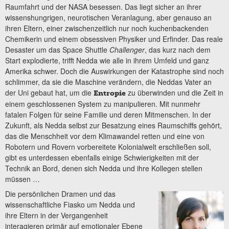
Raumfahrt und der NASA besessen. Das liegt sicher an ihrer
wissenshungrigen, neurotischen Veranlagung, aber genauso an
ihren Eltern, einer zwischenzeitlich nur noch kuchenbackenden
Chemikerin und einem obsessiven Physiker und Erfinder. Das reale
Desaster um das Space Shuttle
Challenger
, das kurz nach dem
Start explodierte, trifft Nedda wie alle in ihrem Umfeld und ganz
Amerika schwer. Doch die Auswirkungen der Katastrophe sind noch
schlimmer, da sie die Maschine verändern, die Neddas Vater an
der Uni gebaut hat, um die
zu überwinden und die Zeit in
Entropie
einem geschlossenen System zu manipulieren. Mit nunmehr
fatalen Folgen für seine Familie und deren Mitmenschen. In der
Zukunft, als Nedda selbst zur Besatzung eines Raumschiffs gehört,
das die Menschheit vor dem Klimawandel retten und eine von
Robotern und Rovern vorbereitete Kolonialwelt erschließen soll,
gibt es unterdessen ebenfalls einige Schwierigkeiten mit der
Technik an Bord, denen sich Nedda und ihre Kollegen stellen
müssen …
Die persönlichen Dramen und das
wissenschaftliche Fiasko um Nedda und
ihre Eltern in der Vergangenheit
interagieren primär auf emotionaler Ebene