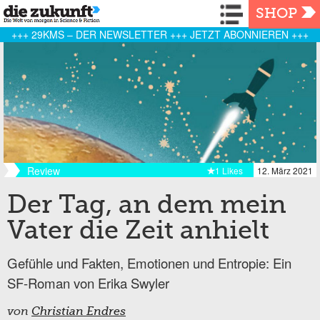
Navigation
SHOP
+++ 29KMS – DER NEWSLETTER +++ JETZT ABONNIEREN +++
Review
1 Likes
12. März 2021
Der Tag, an dem mein
Vater die Zeit anhielt
Gefühle und Fakten, Emotionen und Entropie: Ein
SF-Roman von Erika Swyler
von
Christian Endres