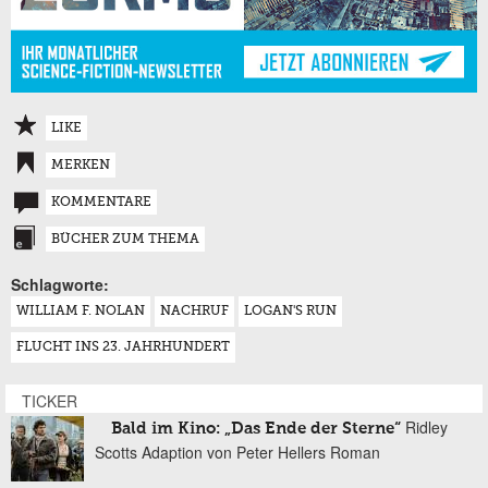
LIKE
MERKEN
KOMMENTARE
BÜCHER ZUM THEMA
Schlagworte:
WILLIAM F. NOLAN
NACHRUF
LOGAN'S RUN
FLUCHT INS 23. JAHRHUNDERT
TICKER
Ridley
Bald im Kino: „Das Ende der Sterne“
Scotts Adaption von Peter Hellers Roman