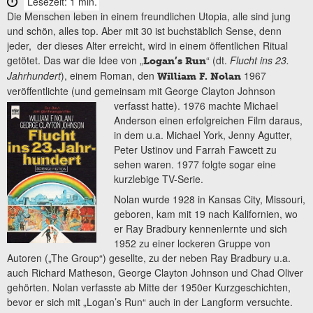
Lesezeit: 1 min.
Die Menschen leben in einem freundlichen Utopia, alle sind jung
und schön, alles top. Aber mit 30 ist buchstäblich Sense, denn
jeder, der dieses Alter erreicht, wird in einem öffentlichen Ritual
getötet. Das war die Idee von „
“ (dt.
Flucht ins 23.
Logan’s Run
Jahrhundert
), einem Roman, den
1967
William F. Nolan
veröffentlichte (und gemeinsam mit George Clayton Johnson
verfasst hatte). 1976
machte Michael
Anderson einen erfolgreichen Film daraus,
in dem u.a. Michael York, Jenny Agutter,
Peter Ustinov und Farrah Fawcett zu
sehen waren. 1977 folgte sogar eine
kurzlebige TV-Serie.
Nolan wurde 1928 in Kansas City, Missouri,
geboren, kam mit 19 nach Kalifornien, wo
er Ray Bradbury kennenlernte und sich
1952 zu einer lockeren Gruppe von
Autoren („The Group“) gesellte, zu der neben Ray Bradbury u.a.
auch Richard Matheson, George Clayton Johnson und Chad Oliver
gehörten. Nolan verfasste ab Mitte der 1950er Kurzgeschichten,
bevor er sich mit „Logan’s Run“ auch in der Langform versuchte.