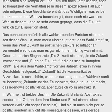
Menschen sind kompliziert, und Familien noch komplizierter, aber
so kompliziert die Verhältnisse in diesem spezifischen Fall auch
sein mögen: Diese Geschichte enthält das Wichtigste, was es bei
der kommenden Wahl zu beachten gilt, denn noch nie war eine
Wahl in diesem Land so sehr davon geprägt, dass die Zukunft
wirklich zur Disposition steht.
Das behaupten natürlich alle wahlwerbenden Parteien nicht erst
seit dieser Wahl, ja, man merkt überhaupt erst, dass Wahlkampf ist,
wenn das Wort Zukunft im politischen Diskurs so inflationär
verwendet wird, dass man es gar nicht mehr richtig wahrnimmt.
Oder haben sich Slogans wie „Die Zukunft sichern“, „In die Zukunft
investieren“ und „Für eine Zukunft, für die es sich zu kämpfen
lohnt“ (alle aus dem Wahlkampf vor vier Jahren) etwa in Ihrem
Gedächtnis festgesetzt? „Zukunft“ ist die kommunikative
Allzweckwaffe schlechthin, wenn es darum geht, das Wahlvolk sanft
zu becircen; „Zukunft“ ist das Zauberwort, das gute Laune macht,
das irgendwie positiv klingt, aber zugleich völlig abstrakt ist.
In Wahrheit ist beides Unsinn. Die Zukunft ist nichts Abstraktes,
sondern der Ort, an dem Ihre Kinder und Enkel einmal leben
werden (vielleicht sogar Sie selbst). Und sie ist auch nicht per se
positiv, sondern schlicht die Konsequenz dessen, was gerade