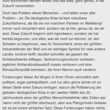
nicht konfrontiert werden wollen und das alles, ganz genau, in die
Zukunft verschieben.
Doch das Problem dieser Menschen – und leider unser aller
Problem – ist: Die ökologische Krise ist kein nebulöses
Zukunftsthema, als die sie von manchen Parteien im Wahlkampf
immer noch einsortiert wird, sondern sie ist hier, genau da, wo wir
sind. Diese Zukunft beginnt nicht irgendwann, sondern sie hat
bereits begonnen, und alles, was wir noch tun können, ist, den
Schaden zu begrenzen, was für Deutschland, eines der größten
Industrieländer der Welt und ein wichtiges Symbol für viele andere
Länder, konkret heißt: deutlich schneller als geplant die
Kohlekraftwerke stilllegen, Verbrennungsmotoren verbieten,
jeglichen Kohlendioxidausstoß massiv verteuern und eine
Klimaaußenpolitik betreiben, die ihren Namen auch verdient.
Forderungen dieser Art klingen in Ihren Ohren vermutlich sehr
politisch, sogar parteipolitisch, und nur allzu gerne würde ich an
dieser Stelle einen Exkurs einfügen, warum die Politisierung der
globalen ökologischen Krise in der zweiten Hälfte des 20.
Jahrhunderts einer der größten Menschheitsfehler aller Zeiten war
(wenn nicht der größte überhaupt), aber aus Platzgründen belasse
ich es bei einem einfachen Satz: Diese Forderungen haben nichts