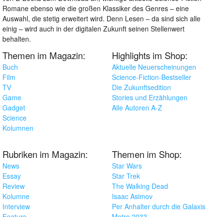
Romane ebenso wie die großen Klassiker des Genres – eine
Auswahl, die stetig erweitert wird. Denn Lesen – da sind sich alle
einig – wird auch in der digitalen Zukunft seinen Stellenwert
behalten.
Themen im Magazin:
Highlights im Shop:
Buch
Aktuelle Neuerscheinungen
Film
Science-Fiction-Bestseller
TV
Die Zukunftsedition
Game
Stories und Erzählungen
Gadget
Alle Autoren A-Z
Science
Kolumnen
Rubriken im Magazin:
Themen im Shop:
News
Star Wars
Essay
Star Trek
Review
The Walking Dead
Kolumne
Isaac Asimov
Interview
Per Anhalter durch die Galaxis
Feature
Metro 2033