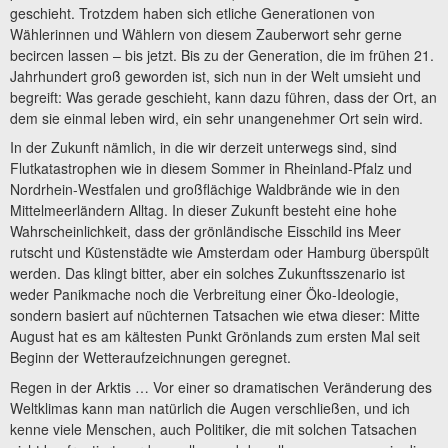
geschieht. Trotzdem haben sich etliche Generationen von
Wählerinnen und Wählern von diesem Zauberwort sehr gerne
becircen lassen – bis jetzt. Bis zu der Generation, die im frühen 21.
Jahrhundert groß geworden ist, sich nun in der Welt umsieht und
begreift: Was gerade geschieht, kann dazu führen, dass der Ort, an
dem sie einmal leben wird, ein sehr unangenehmer Ort sein wird.
In der Zukunft nämlich, in die wir derzeit unterwegs sind, sind
Flutkatastrophen wie in diesem Sommer in Rheinland-Pfalz und
Nordrhein-Westfalen und großflächige Waldbrände wie in den
Mittelmeerländern Alltag. In dieser Zukunft besteht eine hohe
Wahrscheinlichkeit, dass der grönländische Eisschild ins Meer
rutscht und Küstenstädte wie Amsterdam oder Hamburg überspült
werden. Das klingt bitter, aber ein solches Zukunftsszenario ist
weder Panikmache noch die Verbreitung einer Öko-Ideologie,
sondern basiert auf nüchternen Tatsachen wie etwa dieser: Mitte
August hat es am kältesten Punkt Grönlands zum ersten Mal seit
Beginn der Wetteraufzeichnungen geregnet.
Regen in der Arktis … Vor einer so dramatischen Veränderung des
Weltklimas kann man natürlich die Augen verschließen, und ich
kenne viele Menschen, auch Politiker, die mit solchen Tatsachen