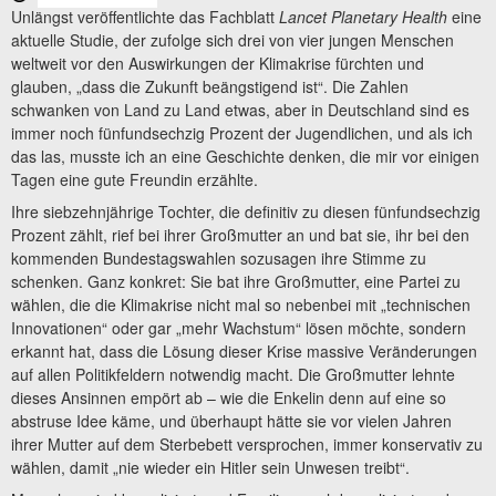
Unlängst veröffentlichte das Fachblatt
Lancet Planetary Health
eine
aktuelle Studie, der zufolge sich drei von vier jungen Menschen
weltweit vor den Auswirkungen der Klimakrise fürchten und
glauben, „dass die Zukunft beängstigend ist“. Die Zahlen
schwanken von Land zu Land etwas, aber in Deutschland sind es
immer noch fünfundsechzig Prozent der Jugendlichen, und als ich
das las, musste ich an eine Geschichte denken, die mir vor einigen
Tagen eine gute Freundin erzählte.
Ihre siebzehnjährige Tochter, die definitiv zu diesen fünfundsechzig
Prozent zählt, rief bei ihrer Großmutter an und bat sie, ihr bei den
kommenden Bundestagswahlen sozusagen ihre Stimme zu
schenken. Ganz konkret: Sie bat ihre Großmutter, eine Partei zu
wählen, die die Klimakrise nicht mal so nebenbei mit „technischen
Innovationen“ oder gar „mehr Wachstum“ lösen möchte, sondern
erkannt hat, dass die Lösung dieser Krise massive Veränderungen
auf allen Politikfeldern notwendig macht. Die Großmutter lehnte
dieses Ansinnen empört ab – wie die Enkelin denn auf eine so
abstruse Idee käme, und überhaupt hätte sie vor vielen Jahren
ihrer Mutter auf dem Sterbebett versprochen, immer konservativ zu
wählen, damit „nie wieder ein Hitler sein Unwesen treibt“.