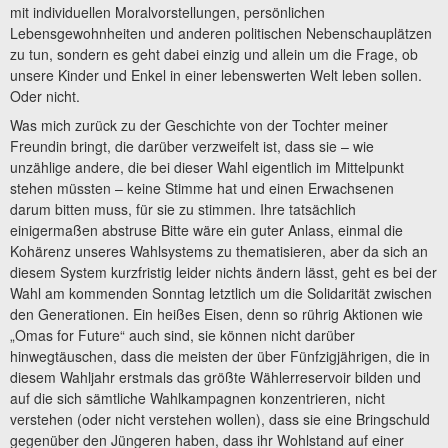
mit individuellen Moralvorstellungen, persönlichen
Lebensgewohnheiten und anderen politischen Nebenschauplätzen
zu tun, sondern es geht dabei einzig und allein um die Frage, ob
unsere Kinder und Enkel in einer lebenswerten Welt leben sollen.
Oder nicht.
Was mich zurück zu der Geschichte von der Tochter meiner
Freundin bringt, die darüber verzweifelt ist, dass sie – wie
unzählige andere, die bei dieser Wahl eigentlich im Mittelpunkt
stehen müssten – keine Stimme hat und einen Erwachsenen
darum bitten muss, für sie zu stimmen. Ihre tatsächlich
einigermaßen abstruse Bitte wäre ein guter Anlass, einmal die
Kohärenz unseres Wahlsystems zu thematisieren, aber da sich an
diesem System kurzfristig leider nichts ändern lässt, geht es bei der
Wahl am kommenden Sonntag letztlich um die Solidarität zwischen
den Generationen. Ein heißes Eisen, denn so rührig Aktionen wie
„Omas for Future“ auch sind, sie können nicht darüber
hinwegtäuschen, dass die meisten der über Fünfzigjährigen, die in
diesem Wahljahr erstmals das größte Wählerreservoir bilden und
auf die sich sämtliche Wahlkampagnen konzentrieren, nicht
verstehen (oder nicht verstehen wollen), dass sie eine Bringschuld
gegenüber den Jüngeren haben, dass ihr Wohlstand auf einer