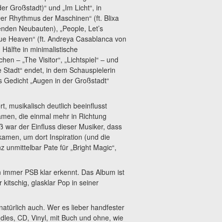
er Großstadt)“ und „Im Licht“, in
er Rhythmus der Maschinen“ (ft. Blixa
enden Neubauten), „People, Let’s
lue Heaven“ (ft. Andreya Casablanca von
 Hälfte in minimalistische
hen – „The Visitor“, „Lichtspiel“ – und
ie Stadt“ endet, in dem Schauspielerin
s Gedicht „Augen in der Großstadt“
, musikalisch deutlich beeinflusst
amen, die einmal mehr in Richtung
ß war der Einfluss dieser Musiker, dass
amen, um dort Inspiration (und die
 unmittelbar Pate für „Bright Magic“,
n immer PSB klar erkennt. Das Album ist
kitschig, glasklar Pop in seiner
natürlich auch. Wer es lieber handfester
les, CD, Vinyl, mit Buch und ohne, wie