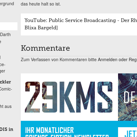
ergrund
das heute halt so ist.
YouTube: Public Service Broadcasting - Der R
Blixa Bargeld]
Darth
e
Kommentare
d
Zum Verfassen von Kommentaren bitte
Anmelden oder Regis
ce-
ger
ckler
 Comic-
ht aus
DIS in