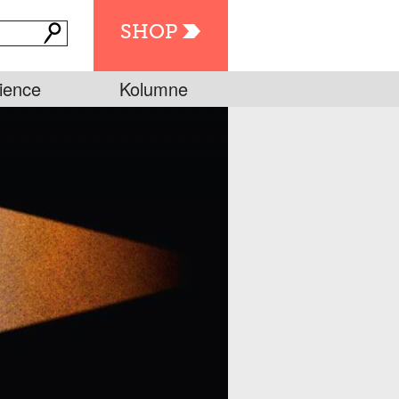
SHOP
ience
Kolumne