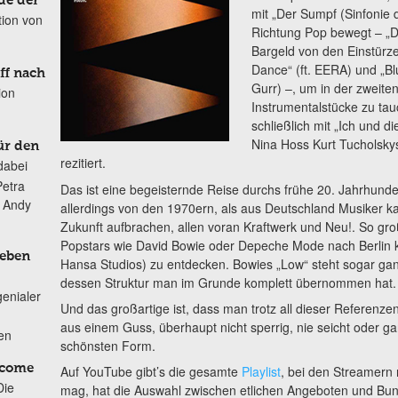
de der
mit „Der Sumpf (Sinfonie d
tion von
Richtung Pop bewegt – „D
Bargeld von den Einstürz
Dance“ (ft. EERA) und „B
ff nach
Gurr) –, um in der zweiten
ion
Instrumentalstücke zu tauc
schließlich mit „Ich und d
Nina Hoss Kurt Tucholsky
ür den
rezitiert.
dabei
Petra
Das ist eine begeisternde Reise durchs frühe 20. Jahrhundert
n Andy
allerdings von den 1970ern, als aus Deutschland Musiker k
Zukunft aufbrachen, allen voran Kraftwerk und Neu!. So gro
Popstars wie David Bowie oder Depeche Mode nach Berlin k
Leben
Hansa Studios) zu entdecken. Bowies „Low“ steht sogar ganz
dessen Struktur man im Grunde komplett übernommen hat.
genialer
Und das großartige ist, dass man trotz all dieser Referenze
aus einem Guss, überhaupt nicht sperrig, nie seicht oder gar 
ten
schönsten Form.
lcome
Auf YouTube gibt’s die gesamte
Playlist
, bei den Streamern 
Die
mag, hat die Auswahl zwischen etlichen Angeboten und Bund