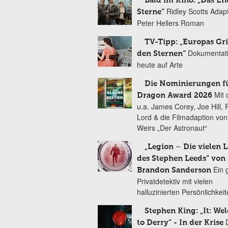
Bald im Kino: „Das En
Ridley Scotts Adap
Sterne“
Peter Hellers Roman
TV-Tipp: „Europas Gri
Dokumentat
den Sternen“
heute auf Arte
Die Nominierungen f
Mit 
Dragon Award 2026
u.a. James Corey, Joe Hill, 
Lord & die Filmadaption vo
Weirs „Der Astronaut“
„Legion – Die vielen 
des Stephen Leeds“ von
Ein 
Brandon Sanderson
Privatdetektiv mit vielen
halluzinierten Persönlichkei
Stephen King: „It: We
to Derry“ - In der Krise