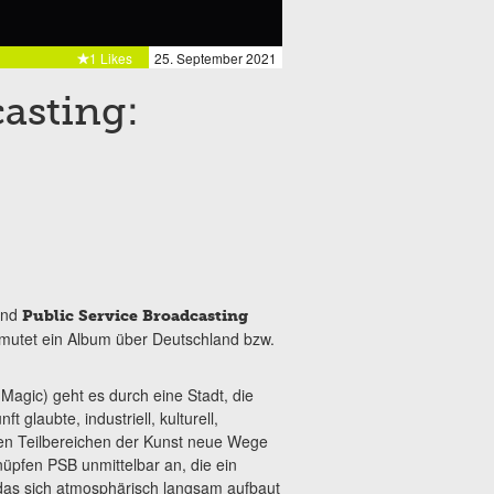
1 Likes
25. September 2021
asting:
and
Public Service Broadcasting
ermutet ein Album über Deutschland bzw.
t Magic) geht es durch eine Stadt, die
 glaubte, industriell, kulturell,
llen Teilbereichen der Kunst neue Wege
nüpfen PSB unmittelbar an,
die ein
das sich atmosphärisch langsam aufbaut