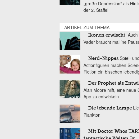
„große Depression“ als Hint
der 2. Staffel
ARTIKEL ZUM THEMA
Auch 
Ikonen erwischt!
Vader braucht mal ’ne Paus
Spiel- un
Nerd-Nippes
Actionfiguren machen Scien
Fiction ein bisschen lebendi
Der Prophet als Entwi
Alan Moore hilft, eine neue
App zu entwickeln
Lic
Die lebende Lampe
Plankton
Mit Doctor Whos TAR
Ein
fantastische Welten