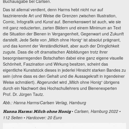
Buchausgabe bei Carlsen.
Das ist allemal verdient, denn Harms hebt nicht nur auf
faszinierende Art und Weise die Grenzen zwischen Illustration,
Comic, Infografik und
Kunst
auf. Bemerkenswert ist auch, wie sie
mit ganz reduzierten, zarten Bildern und einem Minimum an Text
die Situation der Bienen in Vergangenheit, Gegenwart und Zukunft
darstellt. Jede Seite von „Milch ohne Honig“ ist absolut prägnant,
und das kommt der Verständlichkeit, aber auch der Dringlichkeit
zugute. Dass die oft dramatischen Abbildungen trotz ihrer
besorgniserregenden Botschaften dabei eine ganz eigene visuelle
Schönheit, Faszination und Wirkung besitzen, scheint das
eigentliche Kunststück dieses in jederlei Hinsicht starken Bandes zu
sein (ohne dass es den Gehalt und die Aussagekraft in irgendeiner
Weise schmälert). Abgerundet wird „Milch ohne Honig“ übrigens
durch ein Nachwort des Hochschullehrers und Bienenexperten
Prof. Dr. Jürgen Tautz.
Abb.: Hanna Harms/Carlsen Verlag, Hamburg
• Carlsen, Hamburg 2022 •
Hanna Harms: Milch ohne Honig
112 Seiten • Hardcover: 20 Euro