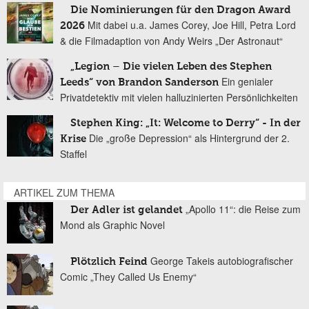
Die Nominierungen für den Dragon Award
Mit dabei u.a. James Corey, Joe Hill, Petra Lord
2026
& die Filmadaption von Andy Weirs „Der Astronaut“
„Legion – Die vielen Leben des Stephen
Ein genialer
Leeds“ von Brandon Sanderson
Privatdetektiv mit vielen halluzinierten Persönlichkeiten
Stephen King: „It: Welcome to Derry“ - In der
Die „große Depression“ als Hintergrund der 2.
Krise
Staffel
ARTIKEL ZUM THEMA
„Apollo 11“: die Reise zum
Der Adler ist gelandet
Mond als Graphic Novel
George Takeis autobiografischer
Plötzlich Feind
Comic „They Called Us Enemy“