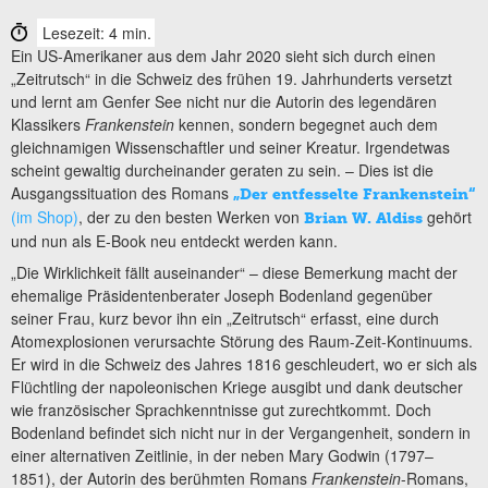
Lesezeit: 4 min.
Ein US-Amerikaner aus dem Jahr 2020 sieht sich durch einen
„Zeitrutsch“ in die Schweiz des frühen 19. Jahrhunderts versetzt
und lernt am Genfer See nicht nur die Autorin des legendären
Klassikers
Frankenstein
kennen, sondern begegnet auch dem
gleichnamigen Wissenschaftler und seiner Kreatur. Irgendetwas
scheint gewaltig durcheinander geraten zu sein. – Dies ist die
Ausgangssituation des Romans
„Der entfesselte Frankenstein“
(im Shop)
, der zu den besten Werken von
gehört
Brian W. Aldiss
und nun als E-Book neu entdeckt werden kann.
„Die Wirklichkeit fällt auseinander“ – diese Bemerkung macht der
ehemalige Präsidentenberater Joseph Bodenland gegenüber
seiner Frau, kurz bevor ihn ein „Zeitrutsch“ erfasst, eine durch
Atomexplosionen verursachte Störung des Raum-Zeit-Kontinuums.
Er wird in die Schweiz des Jahres 1816 geschleudert, wo er sich als
Flüchtling der napoleonischen Kriege ausgibt und dank deutscher
wie französischer Sprachkenntnisse gut zurechtkommt. Doch
Bodenland befindet sich nicht nur in der Vergangenheit, sondern in
einer alternativen Zeitlinie, in der neben Mary Godwin (1797–
1851), der Autorin des berühmten Romans
Frankenstein
-Romans,