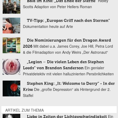
Ridley
Bald im Kino: „Das Ende der Sterne“
Scotts Adaption von Peter Hellers Roman
TV-Tipp: „Europas Griff nach den Sternen“
Dokumentation heute auf Arte
Die Nominierungen für den Dragon Award
Mit dabei u.a. James Corey, Joe Hill, Petra Lord
2026
& die Filmadaption von Andy Weirs „Der Astronaut“
„Legion – Die vielen Leben des Stephen
Ein genialer
Leeds“ von Brandon Sanderson
Privatdetektiv mit vielen halluzinierten Persönlichkeiten
Stephen King: „It: Welcome to Derry“ - In der
Die „große Depression“ als Hintergrund der 2.
Krise
Staffel
ARTIKEL ZUM THEMA
Ein
Liebe in Zeiten der Lichtgeschwindigkeit