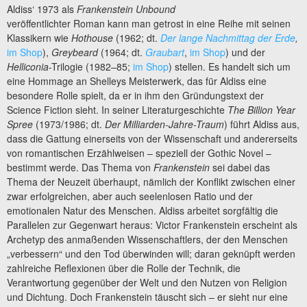
Aldiss‘ 1973 als
Frankenstein Unbound
veröffentlichter Roman kann man getrost in eine Reihe mit seinen
Klassikern wie
Hothouse
(1962; dt.
Der lange Nachmittag der Erde
,
im Shop
),
Greybeard
(1964; dt.
Graubart
,
im Shop
) und der
Helliconia
-Trilogie (1982–85;
im Shop
) stellen. Es handelt sich um
eine Hommage an Shelleys Meisterwerk, das für Aldiss eine
besondere Rolle spielt, da er in ihm den Gründungstext der
Science Fiction sieht. In seiner Literaturgeschichte
The Billion Year
Spree
(1973/1986; dt.
Der Milliarden-Jahre-Traum
) führt Aldiss aus,
dass die Gattung einerseits von der Wissenschaft und andererseits
von romantischen Erzählweisen – speziell der Gothic Novel –
bestimmt werde. Das Thema von
Frankenstein
sei dabei das
Thema der Neuzeit überhaupt, nämlich der Konflikt zwischen einer
zwar erfolgreichen, aber auch seelenlosen Ratio und der
emotionalen Natur des Menschen. Aldiss arbeitet sorgfältig die
Parallelen zur Gegenwart heraus: Victor Frankenstein erscheint als
Archetyp des anmaßenden Wissenschaftlers, der den Menschen
„verbessern“ und den Tod überwinden will; daran geknüpft werden
zahlreiche Reflexionen über die Rolle der Technik, die
Verantwortung gegenüber der Welt und den Nutzen von Religion
und Dichtung. Doch Frankenstein täuscht sich – er sieht nur eine