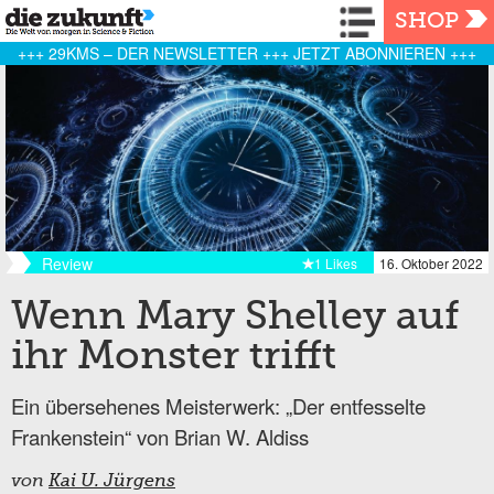
Navigation
SHOP
+++ 29KMS – DER NEWSLETTER +++ JETZT ABONNIEREN +++
Review
1 Likes
16. Oktober 2022
Wenn Mary Shelley auf
ihr Monster trifft
Ein übersehenes Meisterwerk: „Der entfesselte
Frankenstein“ von Brian W. Aldiss
von
Kai U. Jürgens