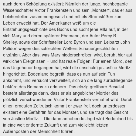
auch deren Schöpfung existiert: Nämlich der junge, hochbegabte
Wissenschaftler Victor Frankenstein und sein „Monster“, das er aus
Leichenteilen zusammengesetzt und mittels Stromstößen zum
Leben erweckt hat. Der Amerikaner weiß um die
Entstehungsgeschichte des Buchs und sucht jene Villa auf, in der
sich Mary und deren späterer Ehemann, der Autor Percy B.
Shelley, sowie der Schriftsteller Lord Byron und sein Leibarzt John
Polidori wegen des schlechten Wetters Schauergeschichten
erzählen. Aber das, was Mary niederschreiben wird, beruht hier auf
wirklichen Ereignissen – und hat reale Folgen: Für einen Mord, den
das Ungeheuer begangen hat, wird die unschuldige Justine Moritz
hingerichtet. Bodenland begreift, dass es nun auf sein Tun
ankommt, und versucht verzweifelt, sich an die lang zurückliegende
Lektüre des Romans zu erinnern. Das einzig greifbare Resultat
besteht allerdings darin, dass er als angeblicher Mörder des
plötzlich verschwundenen Victor Frankenstein verhaftet wird. Durch
einen erneuten Zeitrutsch kommt er zwar frei, doch unterdessen
existiert eine Gefährtin für das Monster, und sie trägt das Gesicht
von Justine Moritz. – Die dann anhebende Jagd wird Bodenland bis
in eine weit entfernte Zukunft und zum vielleicht letzten
Außenposten der Menschheit führen.