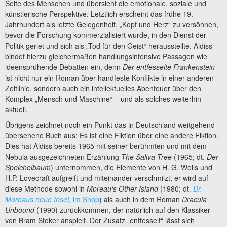
Seite des Menschen und übersieht die emotionale, soziale und
künstlerische Perspektive. Letztlich erscheint das frühe 19.
Jahrhundert als letzte Gelegenheit, „Kopf und Herz“ zu versöhnen,
bevor die Forschung kommerzialisiert wurde, in den Dienst der
Politik geriet und sich als „Tod für den Geist“ herausstellte. Aldiss
bindet hierzu gleichermaßen handlungsintensive Passagen wie
ideensprühende Debatten ein, denn
Der entfesselte Frankenstein
ist nicht nur ein Roman über handfeste Konflikte in einer anderen
Zeitlinie, sondern auch ein intellektuelles Abenteuer über den
Komplex „Mensch und Maschine“ – und als solches weiterhin
aktuell.
Übrigens zeichnet noch ein Punkt das in Deutschland weitgehend
übersehene Buch aus: Es ist eine Fiktion über eine andere Fiktion.
Dies hat Aldiss bereits 1965 mit seiner berühmten und mit dem
Nebula ausgezeichneten Erzählung
The Saliva Tree
(1965; dt.
Der
Speichelbaum
) unternommen, die Elemente von H. G. Wells und
H.P. Lovecraft aufgreift und miteinander verschmilzt; er wird auf
diese Methode sowohl in
Moreau‘s Other Island
(1980; dt
.
Dr.
Moreaus neue Insel,
im Shop
) als auch in dem Roman
Dracula
Unbound
(1990) zurückkommen, der natürlich auf den Klassiker
von Bram Stoker anspielt. Der Zusatz „entfesselt“ lässt sich