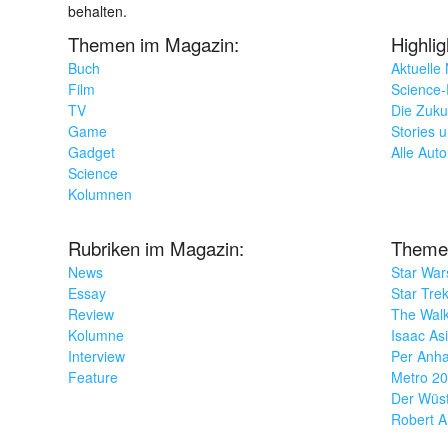
behalten.
Themen im Magazin:
Highli
Buch
Aktuelle
Film
Science-F
TV
Die Zuku
Game
Stories 
Gadget
Alle Aut
Science
Kolumnen
Rubriken im Magazin:
Theme
News
Star War
Essay
Star Tre
Review
The Wal
Kolumne
Isaac As
Interview
Per Anha
Feature
Metro 2
Der Wüs
Robert A