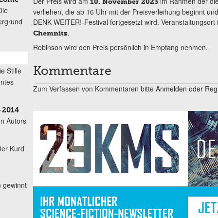
Der Preis wird am
im Rahmen der die
10. November 2023
Die
verliehen, die ab 16 Uhr mit der Preisverleihung beginnt 
ergrund
DENK WEITER!-Festival fortgesetzt wird. Veranstaltungsort 
.
Chemnitz
Robinson wird den Preis persönlich in Empfang nehmen.
ie Stille
Kommentare
öntes
Zum Verfassen von Kommentaren bitte
Anmelden oder Regis
–2014
n Autors
Der Kurd
n gewinnt