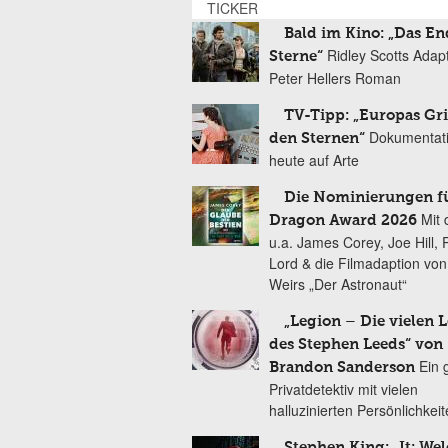
TICKER
Bald im Kino: „Das En
Ridley Scotts Adap
Sterne“
Peter Hellers Roman
TV-Tipp: „Europas Gri
Dokumentat
den Sternen“
heute auf Arte
Die Nominierungen f
Mit 
Dragon Award 2026
u.a. James Corey, Joe Hill, 
Lord & die Filmadaption vo
Weirs „Der Astronaut“
„Legion – Die vielen 
des Stephen Leeds“ von
Ein 
Brandon Sanderson
Privatdetektiv mit vielen
halluzinierten Persönlichkei
Stephen King: „It: We