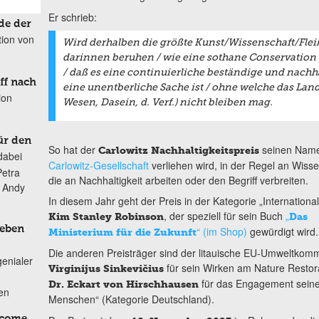
Er schrieb:
de der
tion von
Wird derhalben die größte Kunst/Wissenschaft/Flei
darinnen beruhen / wie eine sothane Conservation 
/ daß es eine continuierliche beständige und nachh
ff nach
eine unentberliche Sache ist / ohne welche das Lan
ion
Wesen, Dasein, d. Verf.) nicht bleiben mag.
ür den
So hat der
seinen Namen
Carlowitz Nachhaltigkeitspreis
dabei
Carlowitz-Gesellschaft
verliehen wird, in der Regel an Wissen
Petra
die an Nachhaltigkeit arbeiten oder den Begriff verbreiten.
n Andy
In diesem Jahr geht der Preis in der Kategorie „International
, der speziell für sein Buch
„
Kim Stanley Robinson
Das
Leben
“ (im Shop)
gewürdigt wird.
Ministerium für die Zukunft
Die anderen Preisträger sind der litauische EU-Umweltkom
genialer
für sein Wirken am Nature Restor
Virginijus Sinkevičius
für das Engagement sein
Dr. Eckart von Hirschhausen
ten
Menschen“ (Kategorie Deutschland).
lcome