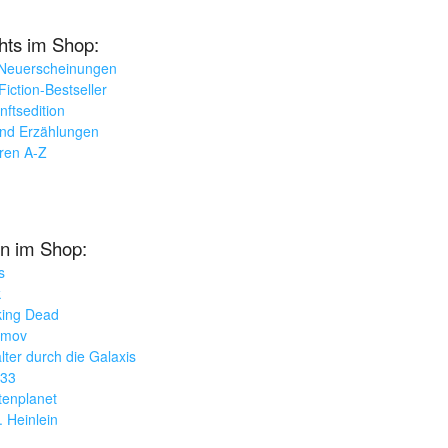
ghts im Shop:
 Neuerscheinungen
iction-Bestseller
nftsedition
und Erzählungen
oren A-Z
n im Shop:
s
k
king Dead
imov
lter durch die Galaxis
033
tenplanet
. Heinlein