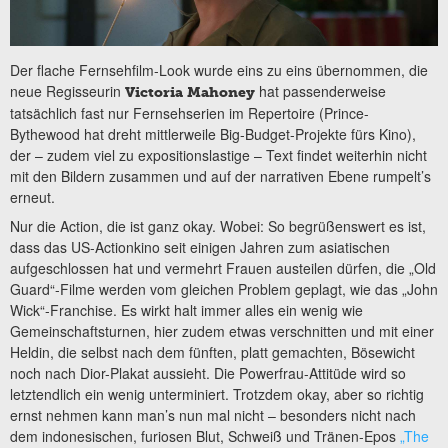
Der flache Fernsehfilm-Look wurde eins zu eins übernommen, die
neue Regisseurin
hat passenderweise
Victoria Mahoney
tatsächlich fast nur Fernsehserien im Repertoire (Prince-
Bythewood hat dreht mittlerweile Big-Budget-Projekte fürs Kino),
der – zudem viel zu expositionslastige – Text findet weiterhin nicht
mit den Bildern zusammen und auf der narrativen Ebene rumpelt’s
erneut.
Nur die Action, die ist ganz okay. Wobei: So begrüßenswert es ist,
dass das US-Actionkino seit einigen Jahren zum asiatischen
aufgeschlossen hat und vermehrt Frauen austeilen dürfen, die „Old
Guard“-Filme werden vom gleichen Problem geplagt, wie das „John
Wick“-Franchise. Es wirkt halt immer alles ein wenig wie
Gemeinschaftsturnen, hier zudem etwas verschnitten und mit einer
Heldin, die selbst nach dem fünften, platt gemachten, Bösewicht
noch nach Dior-Plakat aussieht. Die Powerfrau-Attitüde wird so
letztendlich ein wenig unterminiert. Trotzdem okay, aber so richtig
ernst nehmen kann man’s nun mal nicht – besonders nicht nach
dem indonesischen, furiosen Blut, Schweiß und Tränen-Epos
„The