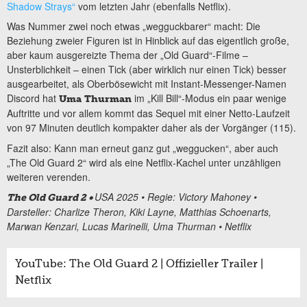
Shadow Strays“
vom letzten Jahr (ebenfalls Netflix).
Was Nummer zwei noch etwas „wegguckbarer“ macht: Die
Beziehung zweier Figuren ist in Hinblick auf das eigentlich große,
aber kaum ausgereizte Thema der „Old Guard“-Filme –
Unsterblichkeit – einen Tick (aber wirklich nur einen Tick) besser
ausgearbeitet, als Oberbösewicht mit Instant-Messenger-Namen
Discord hat
im „Kill Bill“-Modus ein paar wenige
Uma Thurman
Auftritte und vor allem kommt das Sequel mit einer Netto-Laufzeit
von 97 Minuten deutlich kompakter daher als der Vorgänger (115).
Fazit also: Kann man erneut ganz gut „weggucken“, aber auch
„The Old Guard 2“ wird als eine Netflix-Kachel unter unzähligen
weiteren verenden.
USA 2025 • Regie: Victory Mahoney •
The Old Guard 2
•
Darsteller: Charlize Theron, Kiki Layne, Matthias Schoenarts,
Marwan Kenzari, Lucas Marinelli, Uma Thurman • Netflix
YouTube: The Old Guard 2 | Offizieller Trailer |
Netflix