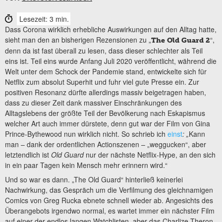
Lesezeit: 3 min.
Dass Corona wirklich erhebliche Auswirkungen auf den Alltag hatte,
sieht man den an bisherigen Rezensionen zu „
“,
The Old Guard 2
denn da ist fast überall zu lesen, dass dieser schlechter als Teil
eins ist. Teil eins wurde Anfang Juli 2020 veröffentlicht, während die
Welt unter dem Schock der Pandemie stand, entwickelte sich für
Netflix zum absolut Superhit und fuhr viel gute Presse ein. Zur
positiven Resonanz dürfte allerdings massiv beigetragen haben,
dass zu dieser Zeit dank massiver Einschränkungen des
Alltagslebens der größte Teil der Bevölkerung nach Eskapismus
welcher Art auch immer dürstete, denn gut war der Film von Gina
Prince-Bythewood nun wirklich nicht. So schrieb ich
einst
: „
Kann
man – dank der ordentlichen Actionszenen – „weggucken“, aber
letztendlich ist
Old Guard
nur der nächste Netflix-Hype, an den sich
in ein paar Tagen kein Mensch mehr erinnern wird.“
Und so war es dann. „The Old Guard“ hinterließ keinerlei
Nachwirkung, das Gespräch um die Verfilmung des gleichnamigen
Comics von Greg Rucka ebnete schnell wieder ab. Angesichts des
Überangebots irgendwo normal, es wartet immer ein nächster Film
auf einer der endlos langen Watchlisten, aber das Charlize-Theron-